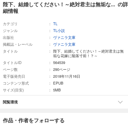
陛下、結婚してください！～絶対君主は無垢な... の詳
細情報
カテゴリ
TL
ジャンル
TL小説
出版社
ヴァニラ文庫
掲載誌・レーベル
ヴァニラ文庫
タイトル
陛下、結婚してください！～絶対君主は無
垢な花嫁に陥落寸前！？～
タイトルID
564539
ページ数
290ページ
電子版発売日
2018年11月16日
コンテンツ形式
EPUB
サイズ(目安)
5MB
閲覧環境
作品・作者をフォローする