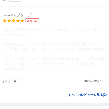
ブクログ
Posted by
ネタバレ
すずね凜先生お得意の？ちょっと幼い感じのヒロインと年上ヒ
ーローのお話。
皇帝であるヒーローの花嫁になるべく教育を受け育ったヒロイ
ン。序盤から身を挺してヒーローを庇うなど、献身的で可愛い
です。
そしてそのような女子の自由を奪う慣習が許せず、それは洗脳
なのだとヒロインを拒否するヒーロー。ちょっと落ち着
...続きを読む
2022年12月15日
0
すべてのレビューを見る(
2
)