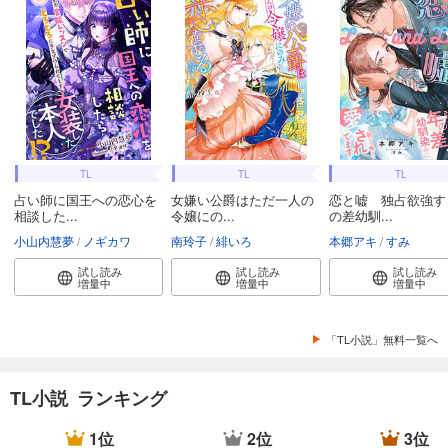
TL
TL
TL
占い師に国王への恋心を
女嫌い公爵はただ一人の
恋と嘘 独占欲強す
相談した...
令嬢にの...
の差幼馴...
小山内慧夢
ノギカワ
南玲子
緋いろ
本郷アキ
すみ
試し読み
試し読み
試し読み
増量中
増量中
増量中
「TL小説」無料一覧へ
TL小説 ランキング
1位
2位
3位