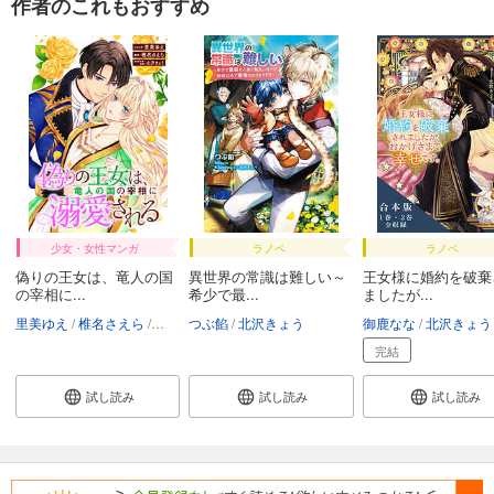
作者のこれもおすすめ
少女・女性マンガ
ラノベ
ラノベ
偽りの王女は、竜人の国
異世界の常識は難しい～
王女様に婚約を破棄
の宰相に...
希少で最...
ましたが...
里美ゆえ
椎名さえら
北沢きょう
つぶ餡
北沢きょう
御鹿なな
北沢きょう
完結
試し読み
試し読み
試し読み