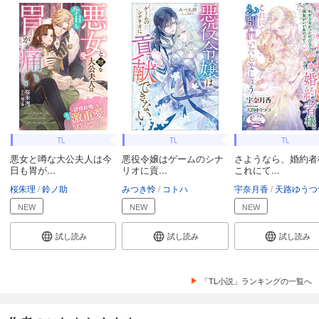
TL
TL
TL
悪女と噂な大公夫人は今
悪役令嬢はゲームのシナ
さようなら、婚約者
日も胃が...
リオに貢...
これにて...
桜朱理
鈴ノ助
みつき怜
コトハ
宇奈月香
天路ゆうつ
NEW
NEW
NEW
試し読み
試し読み
試し読み
「TL小説」ランキングの一覧へ