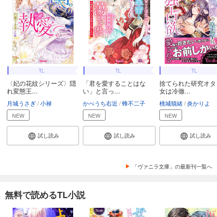
TL
TL
TL
〈妃の花紋シリーズ〉隠
「君を愛することはな
捨てられた研究オタ
れ変態王...
い」と言っ...
女は冷徹...
月城うさぎ
小禄
かべうち右近
蜂不二子
桃城猫緒
炎かりよ
NEW
NEW
NEW
試し読み
試し読み
試し読み
「ヴァニラ文庫」の最新刊一覧へ
無料で読めるTL小説