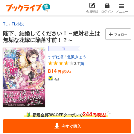
会員登録
ログイン
メニュー
TL
TL小説
陛下、結婚してください！～絶対君主は
フォロー
無垢な花嫁に陥落寸前！？～
TL
すずね凜
/
北沢きょう
3.7
(6)
814
円 (税込)
4
pt
244
新規会員70%OFFクーポンで
円(税込)
今すぐ購入