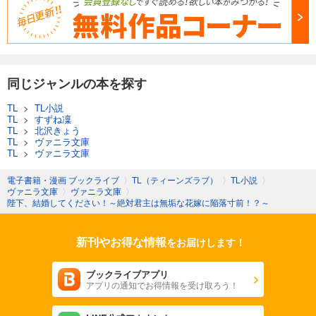
同じジャンルの本を探す
TL
>
TL小説
TL
>
すずね凜
TL
>
北沢きょう
TL
>
ヴァニラ文庫
TL
>
ヴァニラ文庫
電子書籍・漫画 ブックライブ
〉
TL（ティーンズラブ）
〉
TL小説
〉
ヴァニラ文庫
〉
ヴァニラ文庫
〉
陛下、結婚してください！～絶対君主は無垢な花嫁に陥落寸前！？～
新刊やお得な情報
をお届けします！
ブックライブアプリ
アプリの通知でお得情報を受け取ろう！