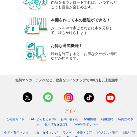
作品をダウンロードすれば、いつでもど
こでも読書が楽しめます。
本棚を作って本の整理ができる！
ジャンルや作家ごとなどに本を分類し
て、鍵もかけられます。
お得な通知機能！
通知を許可すると、お得なクーポン情報
などが届きます。
無料マンガ・ラノベなど、豊富なラインナップで188万冊以上配信中！
ログイン
ご利用ガイド
FAQ(よくある質問)
お問い合わせ
採用情報
利用規約
特商法の表
示
個人情報保護方針
cookie等ポリシー
少年・青年マンガ
少女・女性マンガ
ラノベ
小説・文芸
ビジネス・実用
雑誌・写