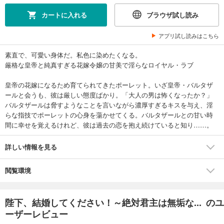
カートに入れる
ブラウザ試し読み
アプリ試し読みはこちら
素直で、可愛い身体だ。私色に染めたくなる。
厳格な皇帝と純真すぎる花嫁令嬢の甘美で淫らなロイヤル・ラブ
皇帝の花嫁になるため育てられてきたポーレット。いざ皇帝・バルタザ
ールと会うも、彼は厳しい態度ばかり。「大人の男は怖くなったか？」
バルタザールは脅すようなことを言いながら濃厚すぎるキスを与え、淫
らな指技でポーレットの心身を蕩かせてくる。バルタザールとの甘い時
間に幸せを覚えるけれど、彼は過去の恋を抱え続けていると知り……。
詳しい情報を見る
閲覧環境
陛下、結婚してください！～絶対君主は無垢な... のユ
ーザーレビュー