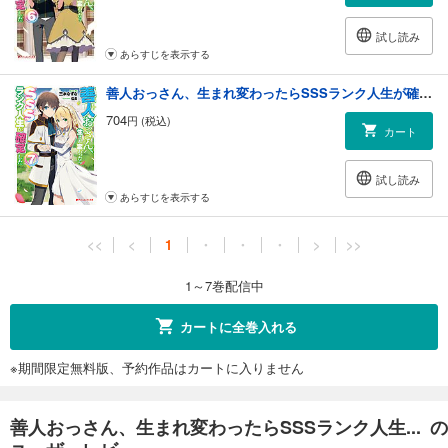
試し読み
あらすじを表示する
善人おっさん、生まれ変わったらSSSランク人生が確定した 7
704
円 (税込)
カート
試し読み
あらすじを表示する
<<
<
1
・
・
・
>
>>
1～7巻配信中
カートに全巻入れる
※期間限定無料版、予約作品はカートに入りません
善人おっさん、生まれ変わったらSSSランク人生... の