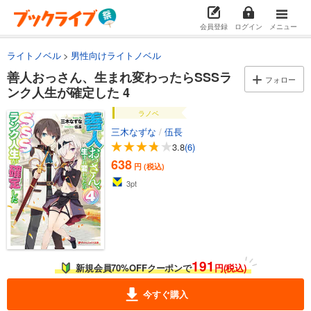
会員登録
ログイン
メニュー
ライトノベル
男性向けライトノベル
善人おっさん、生まれ変わったらSSSラ
フォロー
ンク人生が確定した 4
ラノベ
三木なずな
/
伍長
3.8
(6)
638
円 (税込)
3
pt
191
新規会員70%OFFクーポンで
円(税込)
今すぐ購入