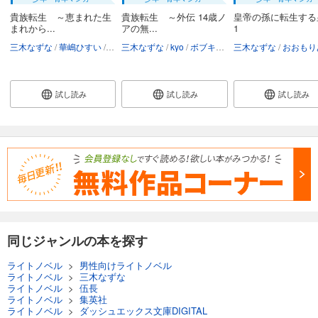
貴族転生 ～恵まれた生
貴族転生 ～外伝 14歳ノ
皇帝の孫に転生する
まれから...
アの無...
1
三木なずな
華嶋ひすい
kyo
三木なずな
栗元健太郎
kyo
ボブキャ
栗元健太郎
三木なずな
おおもり
試し読み
試し読み
試し読み
同じジャンルの本を探す
ライトノベル
>
男性向けライトノベル
ライトノベル
>
三木なずな
ライトノベル
>
伍長
ライトノベル
>
集英社
ライトノベル
>
ダッシュエックス文庫DIGITAL