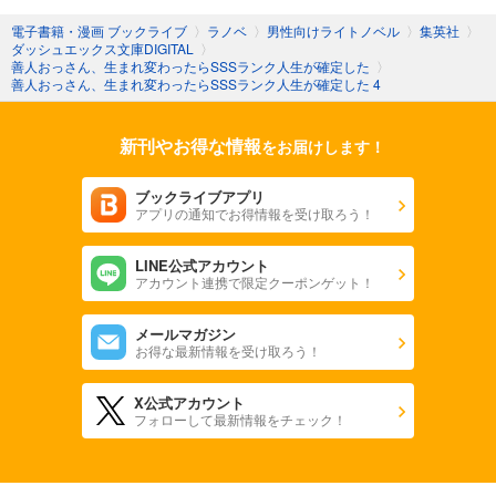
電子書籍・漫画 ブックライブ
〉
ラノベ
〉
男性向けライトノベル
〉
集英社
〉
ダッシュエックス文庫DIGITAL
〉
善人おっさん、生まれ変わったらSSSランク人生が確定した
〉
善人おっさん、生まれ変わったらSSSランク人生が確定した 4
新刊やお得な情報
をお届けします！
ブックライブアプリ
アプリの通知でお得情報を受け取ろう！
LINE公式アカウント
アカウント連携で限定クーポンゲット！
メールマガジン
お得な最新情報を受け取ろう！
X公式アカウント
フォローして最新情報をチェック！