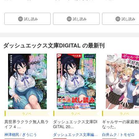
試し読み
試し読み
試し読み
ダッシュエックス文庫DIGITAL の最新刊
ラノベ
ラノベ
ラノベ
異世界ラクラク無人島ラ
ダッシュエックス文庫DI
ギャルサーの家庭教
イフ 4 ...
GITAL 20...
なった。
神津穂民
ぎうにう
ダッシュエックス文庫編集部
白井ムク
トモゼロ