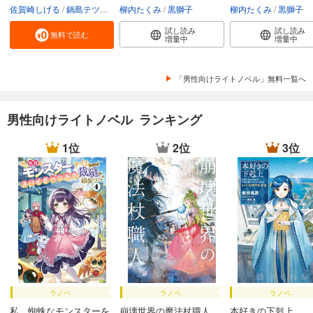
佐賀崎しげる
鍋島テツヒロ
柳内たくみ
黒獅子
柳内たくみ
黒獅子
試し読み
試し読み
無料で読む
増量中
増量中
「男性向けライトノベル」無料一覧へ
男性向けライトノベル ランキング
1位
2位
3位
ラノベ
ラノベ
ラノベ
私、蜘蛛なモンスターを
崩壊世界の魔法杖職人
本好きの下剋上