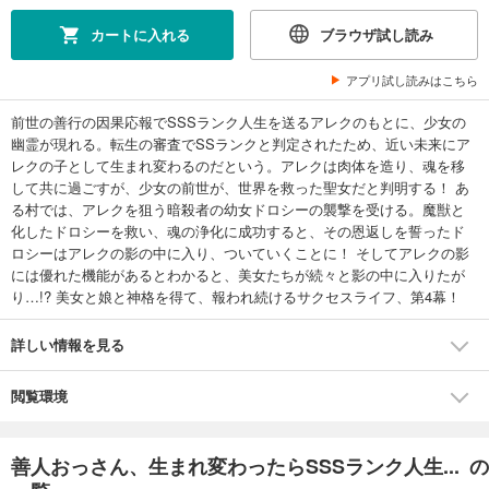
カートに入れる
ブラウザ試し読み
アプリ試し読みはこちら
前世の善行の因果応報でSSSランク人生を送るアレクのもとに、少女の
幽霊が現れる。転生の審査でSSランクと判定されたため、近い未来にア
レクの子として生まれ変わるのだという。アレクは肉体を造り、魂を移
して共に過ごすが、少女の前世が、世界を救った聖女だと判明する！ あ
る村では、アレクを狙う暗殺者の幼女ドロシーの襲撃を受ける。魔獣と
化したドロシーを救い、魂の浄化に成功すると、その恩返しを誓ったド
ロシーはアレクの影の中に入り、ついていくことに！ そしてアレクの影
には優れた機能があるとわかると、美女たちが続々と影の中に入りたが
り…!? 美女と娘と神格を得て、報われ続けるサクセスライフ、第4幕！
詳しい情報を見る
閲覧環境
善人おっさん、生まれ変わったらSSSランク人生... の