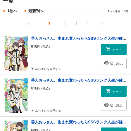
一覧
1巻へ
最新刊へ
1～7件目
/
7件
<<
<
1
・
・
・
>
>>
善人おっさん、生まれ変わったらSSSランク人生が確定した
616
円 (税込)
カート
試し読み
あらすじを表示する
善人おっさん、生まれ変わったらSSSランク人生が確定した 2
616
円 (税込)
カート
試し読み
あらすじを表示する
善人おっさん、生まれ変わったらSSSランク人生が確定した 3
638
円 (税込)