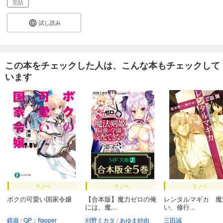
完結
試し読み
この本をチェックした人は、こんな本もチェックして
います
ラノベ
ラノベ
ラノベ
ボクの可愛い国家令嬢
【合本版】魔力ゼロの俺
レンタルマギカ 魔
には、魔...
い、修行...
鏡遊
QP：flapper
刈野ミカタ
あゆま紗由
三田誠