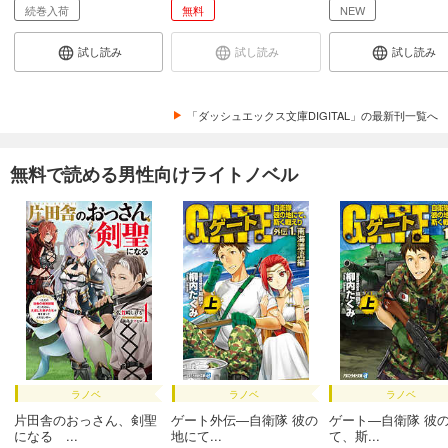
続巻入荷
無料
NEW
試し読み
試し読み
試し読み
「ダッシュエックス文庫DIGITAL」の最新刊一覧へ
無料で読める男性向けライトノベル
ラノベ
ラノベ
ラノベ
片田舎のおっさん、剣聖
ゲート外伝―自衛隊 彼の
ゲート―自衛隊 彼
になる ...
地にて...
て、斯...