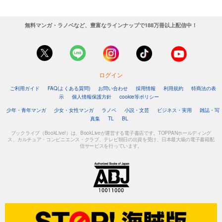
無料マンガ・ラノベなど、豊富なラインナップで188万冊以上配信中！
ログイン
ご利用ガイド
FAQ(よくある質問)
お問い合わせ
採用情報
利用規約
特商法の表
示
個人情報保護方針
cookie等ポリシー
少年・青年マンガ
少女・女性マンガ
ラノベ
小説・文芸
ビジネス・実用
雑誌・写
真集
TL
BL
ブックライブ（BookLive!）は、BookLiveが運営する電子書店です。TOPPANホールディング
ス、カルチュア・コンビニエンス・クラブ、テレビ朝日の出資を受け、日本最大級の電子書籍配
信サービスを行っています。