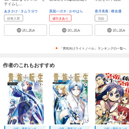
テイムし...
あきさけ
タムラヨウ
黒留ハガネ
かやはら
香月美夜
椎名優
続巻入荷
値引きあり
完結
試し読み
試し読み
試し読み
「男性向けライトノベル」ランキングの一覧へ
作者のこれもおすすめ
少年・青年マンガ
少年・青年マンガ
少年・青年マンガ