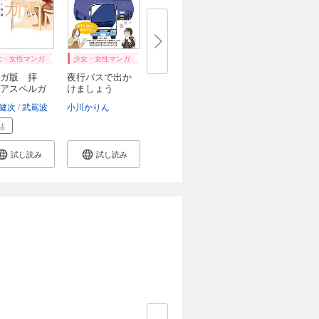
女・女性マンガ
少女・女性マンガ
ガ版 拝
夜行バスで出か
アスペルガ
けましょう
..
健次
武嶌波
小川かりん
結
試し読み
試し読み