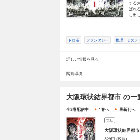
する
ばれ
し出し
ドロ沼
ファンタジー
推理・ミステ
詳しい情報を見る
閲覧環境
大阪環状結界都市 の一
全3巻配信中
1巻へ
最新刊へ
完結
大阪環状結界都市
528円 (税込)