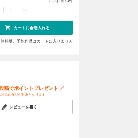
1～3件目
/
3件
>
>>
カートに全巻入れる
定無料版、予約作品はカートに入りません
ー投稿でポイントプレゼント ／
入済みの作品が対象となります
レビューを書く