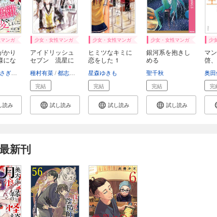
性マンガ
少女・女性マンガ
少女・女性マンガ
少女・女性マンガ
少
がかり
アイドリッシュ
ヒミツなキミに
銀河系を抱きし
マン
様にな
セブン 流星に
恋をした 1
める
啓、
祈...
ー先.
ぎ千夜春
種村有菜
都志見文太
星森ゆきも
バンダイナムコオンライン
聖千秋
奥田
完結
完結
完結
完
し読み
試し読み
試し読み
試し読み
最新刊