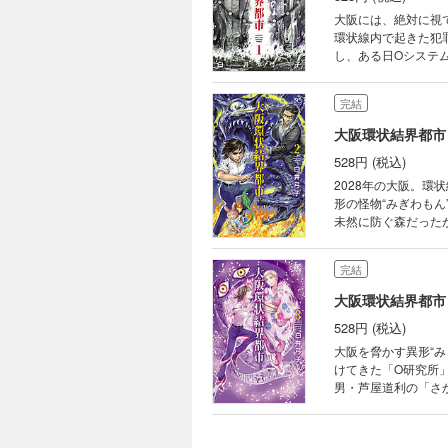
大阪には、絶対に視
環状線内で起きた犯
し、ある日Oシステム
完結
大阪環状結界都市
528円 (税込)
2028年の大阪。環
形の怪物“みぎわも
未然に防ぐ森だったが
完結
大阪環状結界都市
528円 (税込)
大阪を脅かす異形“
けてきた「O研究所
男・芦屋道利の「さ
て…!? 大阪パニック