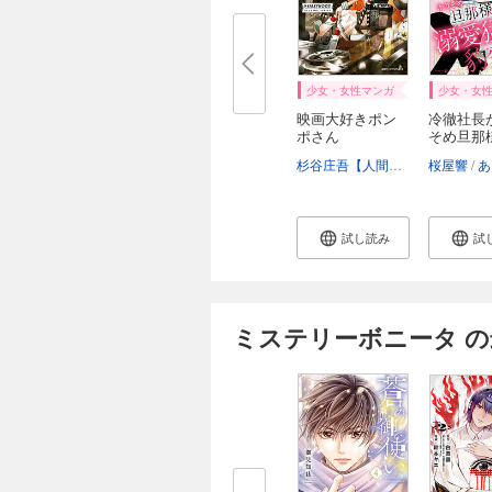
少女・女性マンガ
少女・女
映画大好きポン
冷徹社長
ポさん
そめ旦那
っ...
杉谷庄吾【人間プラモ】
桜屋響
あさ
試し読み
試
ミステリーボニータ の