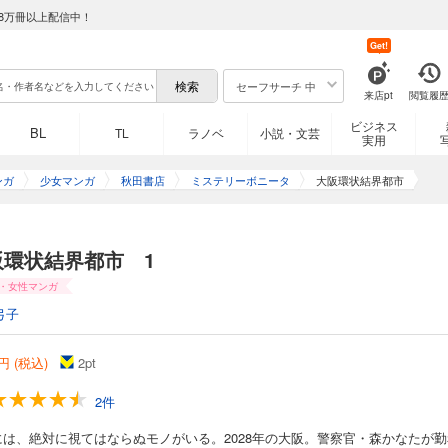
8万冊以上配信中！
Get!
セーフサーチ 中
来店pt
閲覧履
ビジネス
BL
TL
ラノベ
小説・文芸
実用
ンガ
少女マンガ
秋田書店
ミステリーボニータ
大阪環状結界都市
阪環状結界都市 1
・女性マンガ
弓子
円 (税込)
2
pt
2件
には、絶対に視てはならぬモノがいる。2028年の大阪。警察官・森かなたが勤