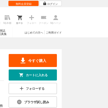
無料会員登録
ログイン
歴
My本棚
カート
フォロー
クーポン
Myページ
雑誌
はじめての方へ
ご利用ガイド
写真集
今すぐ購入
カートに入れる
フォローする
ブラウザ試し読み
務