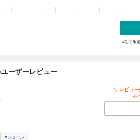
1
・
・
・
・
・
・
・
・
・
※期間限
のユーザーレビュー
＼ レビュ
※購
＃シュール