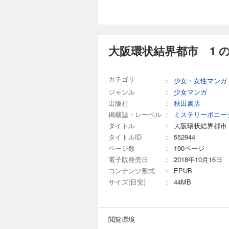
大阪環状結界都市 1 
カテゴリ
：
少女・女性マンガ
ジャンル
：
少女マンガ
出版社
：
秋田書店
掲載誌・レーベル
：
ミステリーボニー
タイトル
：
大阪環状結界都市
タイトルID
：
552944
ページ数
：
190ページ
電子版発売日
：
2018年10月16日
コンテンツ形式
：
EPUB
サイズ(目安)
：
44MB
閲覧環境