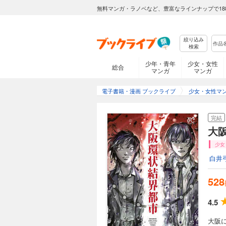
無料マンガ・ラノベなど、豊富なラインナップで18
絞り込み
検索
少年・青年
少女・女性
総合
マンガ
マンガ
電子書籍・漫画 ブックライブ
少女・女性マ
完結
大
少女
白井
528
4.5
大阪