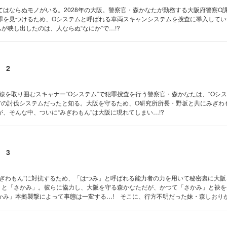
てはならぬモノがいる。2028年の大阪。警察官・森かなたが勤務する大阪府警察O
罪を見つけるため、Oシステムと呼ばれる車両スキャンシステムを捜査に導入してい
が映し出したのは、人ならぬ“なにか”で…!?
 2
状線を取り囲むスキャナー“Oシステム”で犯罪捜査を行う警察官・森かなたは、“Oシス
ん”の討伐システムだったと知る。大阪を守るため、O研究所所長・野坂と共にみぎわ
、そんな中、ついに“みぎわもん”は大阪に現れてしまい…!?
 3
みぎわもん”に対抗するため、「はつみ」と呼ばれる能力者の力を用いて秘密裏に大阪
」と「さかみ」。彼らに協力し、大阪を守る森かなただが、かつて「さかみ」と袂を
かみ」本拠襲撃によって事態は一変する…! そこに、行方不明だった妹・森しおり
・クライシス、ついに完結!!