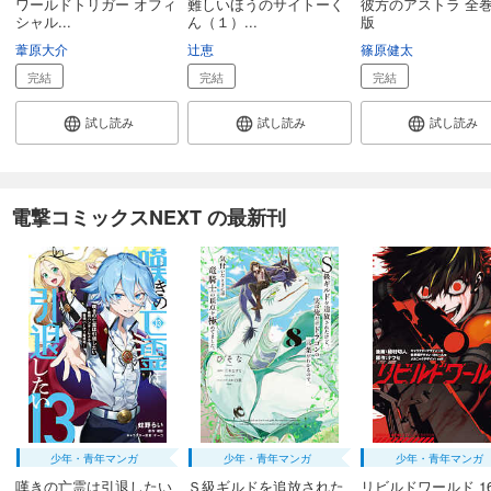
ワールドトリガー オフィ
難しいほうのサイトーく
彼方のアストラ 全
シャル...
ん（１）...
版
葦原大介
辻恵
篠原健太
完結
完結
完結
試し読み
試し読み
試し読み
電撃コミックスNEXT の最新刊
少年・青年マンガ
少年・青年マンガ
少年・青年マンガ
嘆きの亡霊は引退したい
Ｓ級ギルドを追放された
リビルドワールド 1