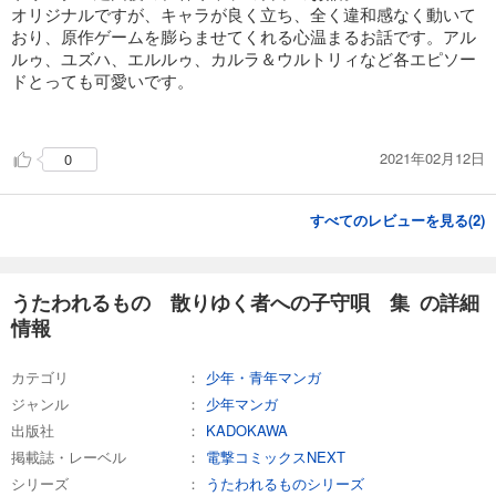
オリジナルですが、キャラが良く立ち、全く違和感なく動いて
おり、原作ゲームを膨らませてくれる心温まるお話です。アル
ルゥ、ユズハ、エルルゥ、カルラ＆ウルトリィなど各エピソー
ドとっても可愛いです。
2021年02月12日
0
すべてのレビューを見る(
2
)
うたわれるもの 散りゆく者への子守唄 集 の詳細
情報
カテゴリ
少年・青年マンガ
ジャンル
少年マンガ
出版社
KADOKAWA
掲載誌・レーベル
電撃コミックスNEXT
シリーズ
うたわれるものシリーズ