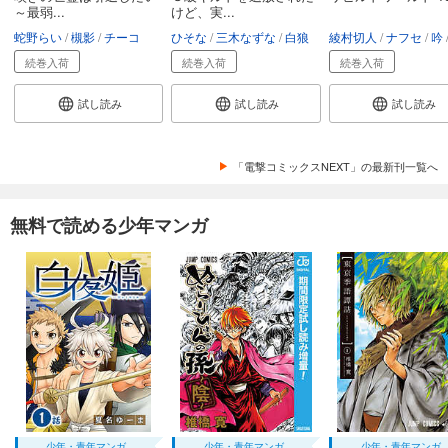
～最弱...
けど、実...
蛇野らい
槻影
チーコ
ひそな
三木なずな
白狼
綾村切人
ナフセ
吟
続巻入荷
続巻入荷
続巻入荷
試し読み
試し読み
試し読み
「電撃コミックスNEXT」の最新刊一覧へ
無料で読める少年マンガ
少年・青年マンガ
少年・青年マンガ
少年・青年マンガ