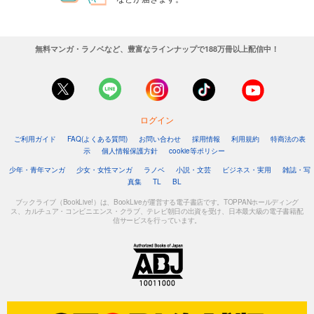
無料マンガ・ラノベなど、豊富なラインナップで188万冊以上配信中！
ログイン
ご利用ガイド
FAQ(よくある質問)
お問い合わせ
採用情報
利用規約
特商法の表
示
個人情報保護方針
cookie等ポリシー
少年・青年マンガ
少女・女性マンガ
ラノベ
小説・文芸
ビジネス・実用
雑誌・写
真集
TL
BL
ブックライブ（BookLive!）は、BookLiveが運営する電子書店です。TOPPANホールディング
ス、カルチュア・コンビニエンス・クラブ、テレビ朝日の出資を受け、日本最大級の電子書籍配
信サービスを行っています。