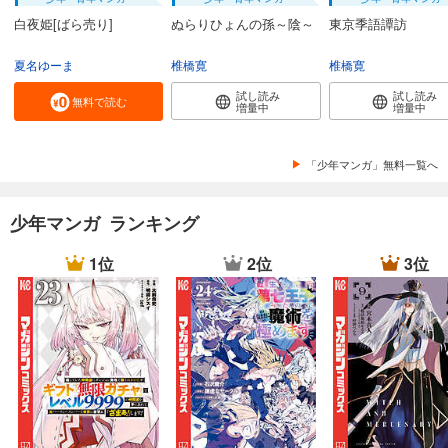
白夜姫[ばら売り]
ぬらりひょんの孫～陰～
東京季語譚訪
夏名ゆーま
椎橋寛
椎橋寛
試し読み
試し読み
無料で読む
増量中
増量中
「少年マンガ」無料一覧へ
少年マンガ ランキング
1位
2位
3位