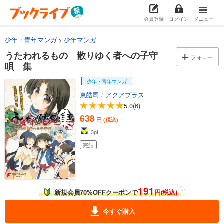
会員登録
ログイン
メニュー
少年・青年マンガ
少年マンガ
うたわれるもの 散りゆく者への子守
フォロー
唄 集
少年・青年マンガ
東皓司
/
アクアプラス
5.0
(6)
638
円 (税込)
3
pt
完結
191
新規会員70%OFFクーポンで
円(税込)
今すぐ購入