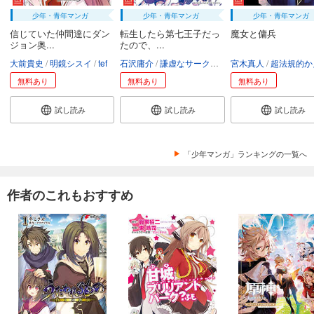
少年・青年マンガ
少年・青年マンガ
少年・青年マンガ
信じていた仲間達にダン
転生したら第七王子だっ
魔女と傭兵
ジョン奥...
たので、...
大前貴史
明鏡シスイ
tef
石沢庸介
謙虚なサークル
メル。
宮木真人
超法規的かえ
無料あり
無料あり
無料あり
試し読み
試し読み
試し読み
「少年マンガ」ランキングの一覧へ
作者のこれもおすすめ