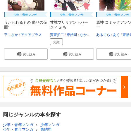
少年・青年マンガ
少年・青年マンガ
少年・青年マンガ
うたわれるもの 偽りの仮
甘城ブリリアントパー
原神 コミックアン
面1
ク？ ふも
ー
平こさか
アクアプラス
賀東招二
東皓司
なかじまゆか
あるてら
あく
東皓
完結
試し読み
試し読み
試し読み
同じジャンルの本を探す
少年・青年マンガ
>
少年マンガ
少年・青年マンガ
>
東皓司