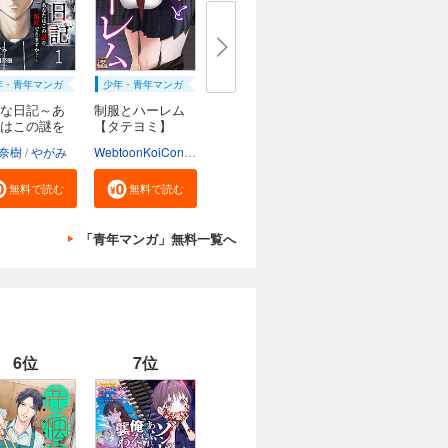
年・青年マンガ
少年・青年マンガ
な日記～あ
制服とハーレム
はこの謎を
【タテヨミ】
奈樹
やがみ
WebtoonKoiContent
無料で読む
無料で読む
「青年マンガ」無料一覧へ
6位
7位