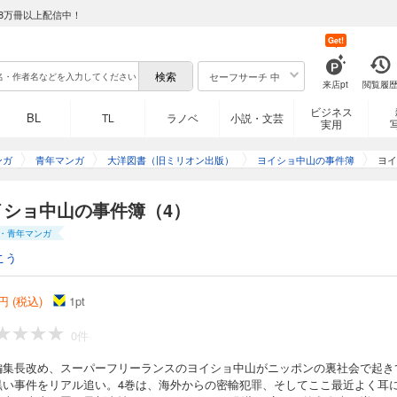
8万冊以上配信中！
Get!
セーフサーチ 中
来店pt
閲覧履
ビジネス
BL
TL
ラノベ
小説・文芸
実用
ンガ
青年マンガ
大洋図書（旧ミリオン出版）
ヨイショ中山の事件簿
ヨイ
イショ中山の事件簿（4）
・青年マンガ
こう
円 (税込)
1
pt
0件
編集長改め、スーパーフリーランスのヨイショ中山がニッポンの裏社会で起き
黒い事件をリアル追い。4巻は、海外からの密輸犯罪、そしてここ最近よく耳