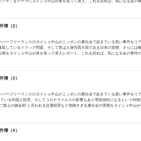
ツアゲ」をテーマにヨイショ中山が体を張って潜入。これを読めば、気になるあの
件簿（2）
ーパーフリーランスのヨイショ中山がニッポンの裏社会で起きている黒い事件をリ
蔓延しているドラッグ問題、そして実は人身売買大国である日本の実態、さらには
る闇をヨイショ中山が体を張って潜入レポート。これを読めば、気になるあの事件
件簿（3）
ーパーフリーランスのヨイショ中山がニッポンの裏社会で起きている黒い事件をリ
けている外国人犯罪、そしてコロナウイルスの影響もあり増加傾向になるという特殊
ど“路上の錬金術”と言われる交通犯罪など危険すぎる裏社会の実態をヨイショ中山が
れを読めば、気になるあの事件の裏側が良く分かる！
件簿（4）