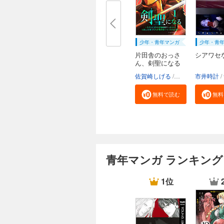
少年・青年マンガ
少年・青
片田舎のおっさ
シアワセ
ん、剣聖になる
～...
佐賀崎しげる
乍藤和樹
市井時計
鍋島テ
無料で読む
無料
青年マンガ ランキング
1位