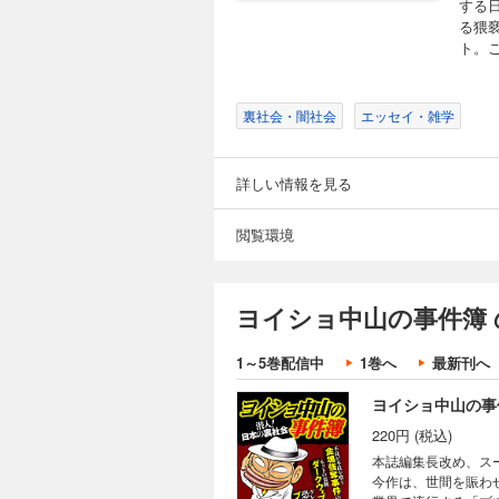
する
る猥
ト。
裏社会・闇社会
エッセイ・雑学
詳しい情報を見る
閲覧環境
ヨイショ中山の事件簿 
1～5巻配信中
1巻へ
最新刊へ
ヨイショ中山の事
220円 (税込)
本誌編集長改め、ス
今作は、世間を賑わ