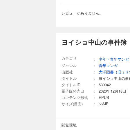
レビューがありません。
ヨイショ中山の事件簿（
カテゴリ
：
少年・青年マンガ
ジャンル
：
青年マンガ
出版社
：
大洋図書（旧ミリ
タイトル
：
ヨイショ中山の事
タイトルID
：
539942
電子版発売日
：
2020年12月18日
コンテンツ形式
：
EPUB
サイズ(目安)
：
55MB
閲覧環境