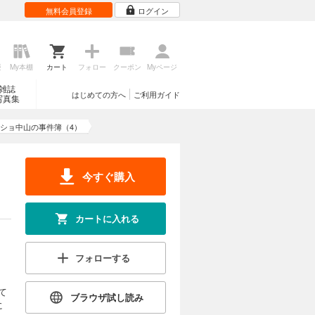
無料会員登録
ログイン
歴
My本棚
カート
フォロー
クーポン
Myページ
雑誌
はじめての方へ
ご利用ガイド
写真集
ショ中山の事件簿（4）
今すぐ購入
カートに入れる
フォローする
て
ブラウザ試し読み
に