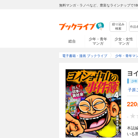
無料マンガ・ラノベなど、豊富なラインナップで18
絞り込み
検索
少年・青年
少女・女性
総合
マンガ
マンガ
電子書籍・漫画 ブックライブ
少年・青年マ
ヨ
少年
子原
220
-
本誌
いる