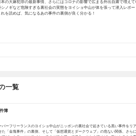
日本の大麻犯罪の最新事情、さらにはコロナの影響で広まる外出自粛で増えて
褻シノギなど危険すぎる裏社会の実態をヨイショ中山が体を張って潜入レポー
これを読めば、気になるあの事件の裏側が良く分かる！
の一覧
件簿
ーパーフリーランスのヨイショ中山がニッポンの裏社会で起きている黒い事件をリ
せた「金塊事件」の裏側、そして「仮想通貨とダークウェブ」の危ない関係、さら