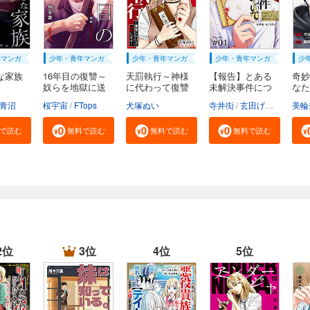
年マンガ
少年・青年マンガ
少年・青年マンガ
少年・青年マンガ
少
な家族
16年目の復讐～
天罰執行～神様
【報告】とある
奇妙
奴らを地獄に送
に代わって復讐
未解決事件につ
なた
る...
し...
い...
解...
ツヒロ
青沼
桜宇宙
FTops
犬塚ぬい
寺井衒
玄田げんた
美輪
で読む
無料で読む
無料で読む
無料で読む
2位
3位
4位
5位