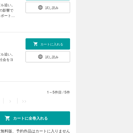
アル追い。
試し読み
の影響で
レポート。
カートに入れる
アル追い。
試し読み
社会をヨ
1～5件目
/
5件
>
>>
カートに全巻入れる
定無料版、予約作品はカートに入りません