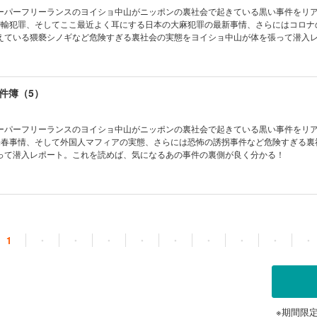
ーパーフリーランスのヨイショ中山がニッポンの裏社会で起きている黒い事件をリ
密輸犯罪、そしてここ最近よく耳にする日本の大麻犯罪の最新事情、さらにはコロナ
えている猥褻シノギなど危険すぎる裏社会の実態をヨイショ中山が体を張って潜入
なるあの事件の裏側が良く分かる！
件簿（5）
ーパーフリーランスのヨイショ中山がニッポンの裏社会で起きている黒い事件をリ
売春事情、そして外国人マフィアの実態、さらには恐怖の誘拐事件など危険すぎる裏
って潜入レポート。これを読めば、気になるあの事件の裏側が良く分かる！
1
・
・
・
・
・
・
・
・
・
※期間限