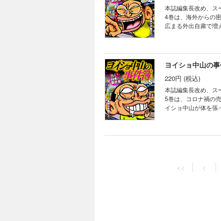
本誌編集長改め、ス
4巻は、海外からの
広まる外出自粛で増
これを読めば、気に
ヨイショ中山の事
220円 (税込)
本誌編集長改め、ス
5巻は、コロナ禍の
イショ中山が体を張
<<
<