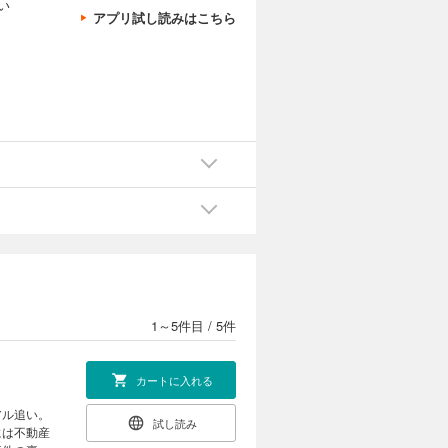
い
アプリ試し読みはこちら
1～5件目
/
5件
カートに入れる
アル追い。
試し読み
には不動産