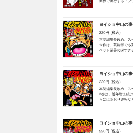
業界で流行する「ブ
が良く分かる！
ヨイショ中山の事
220円 (税込)
本誌編集長改め、ス
今作は、芸能界でも
ペット業界の深すぎ
く分かる！
ヨイショ中山の事
220円 (税込)
本誌編集長改め、ス
3巻は、近年増え続
らにはあおり運転な
て潜入レポート。こ
ヨイショ中山の事
220円 (税込)