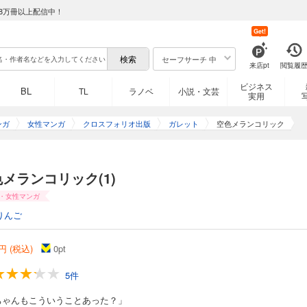
8万冊以上配信中！
Get!
セーフサーチ 中
来店pt
閲覧履
ビジネス
BL
TL
ラノベ
小説・文芸
実用
ンガ
女性マンガ
クロスフォリオ出版
ガレット
空色メランコリック
メランコリック(1)
・女性マンガ
りんご
円 (税込)
0
pt
5件
ちゃんもこういうことあった？」