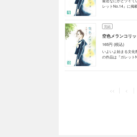
最近なにかとツイていない真尋。
レットNo.14』に
完結
空色メランコリック
165円 (税込)
いよいよ始まる文化祭！ …
の作品は『ガレットN
完結
空色メランコリック
<<
<
165円 (税込)
「うまくいかないね」 思いがけない希子先輩のそんな言葉につい込み上げてしまった文乃。 ひどいのは誰
※この作品は『ガレッ
完結