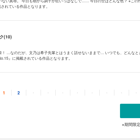
 今日も朝から調子が狂いっぱなしで…… 今日の空はどんな色？ ※この作品は『ガ
掲載されている作品となります。
(10)
なのだが、文乃は希子先輩とはうまく話せないままで… いつでも、どんなときも。 ※こ
o.15』に掲載されている作品となります。
(11)
1
2
・
・
・
・
・
・
・
・
だろう。
トNo.16』に掲載されている作品となります。
※期間限