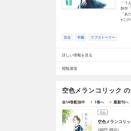
「う
前作「
「あ
※こ
百合
学園
ラブストーリー
詳しい情報を見る
閲覧環境
空色メランコリック の
全14巻配信中
1巻へ
最新刊へ
完結
空色メランコリック
165円 (税込)