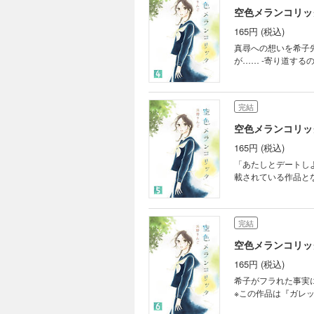
空色メランコリック
165円 (税込)
真尋への想いを希子
完結
空色メランコリック
165円 (税込)
「あたしとデートしよっか」 思
載されている作品と
完結
空色メランコリック
165円 (税込)
希子がフラれた事実
※この作品は『ガレッ