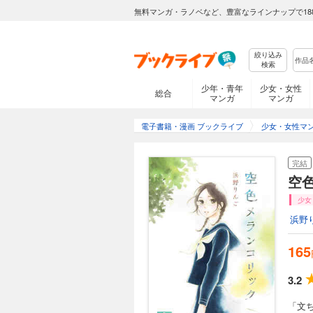
無料マンガ・ラノベなど、豊富なラインナップで18
絞り込み
検索
少年・青年
少女・女性
総合
マンガ
マンガ
電子書籍・漫画 ブックライブ
少女・女性マ
完結
空色
少女
浜野
165
3.2
「文