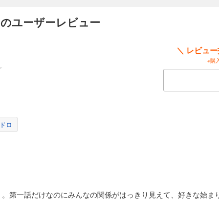
(12)
) のユーザーレビュー
す。
＼ レビュ
※購
(13)
な彼女の前に真尋の恋人、関谷さんが現れて…… ※この作品は『ガレットNo.19』に
となります
ドロ
(14)
作品は『ガレットNo.20』に掲載され
く。第一話だけなのにみんなの関係がはっきり見えて、好きな始ま
す。