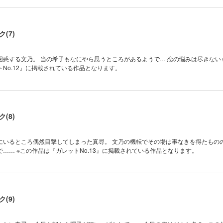
(7)
文乃。 当の希子もなにやら思うところがあるようで… 恋の悩みは尽きないもので。 ※
No.12』に掲載されている作品となります。
(8)
にいるところ偶然目撃してしまった真尋。 文乃の機転でその場は事なきを得たもの
気持ちは残ったままで…… ※この作品は『ガレットNo.13』に掲載されている作品となります。
(9)