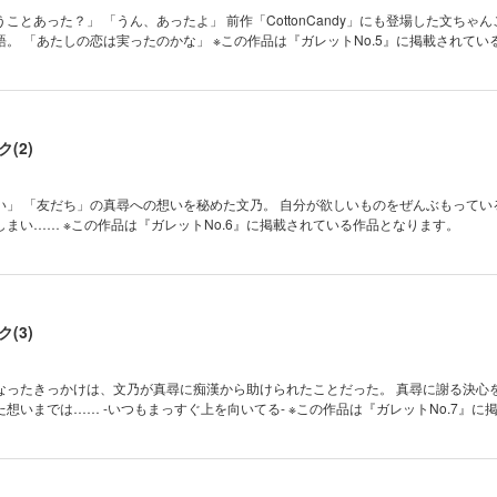
ことあった？」 「うん、あったよ」 前作「CottonCandy」にも登場した文ちゃ
。 「あたしの恋は実ったのかな」 ※この作品は『ガレットNo.5』に掲載されてい
(2)
い」 「友だち」の真尋への想いを秘めた文乃。 自分が欲しいものをぜんぶもってい
まい…… ※この作品は『ガレットNo.6』に掲載されている作品となります。
(3)
なったきっかけは、文乃が真尋に痴漢から助けられたことだった。 真尋に謝る決心
想いまでは…… -いつもまっすぐ上を向いてる- ※この作品は『ガレットNo.7』に
。