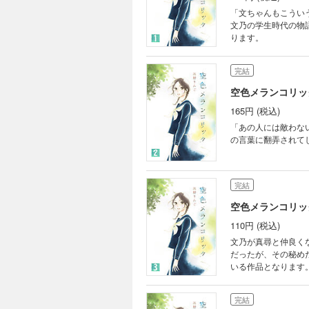
「文ちゃんもこういう
文乃の学生時代の物語
ります。
完結
空色メランコリック
165円 (税込)
「あの人には敵わな
の言葉に翻弄されてし
完結
空色メランコリック
110円 (税込)
文乃が真尋と仲良く
だったが、その秘めた
いる作品となります
完結