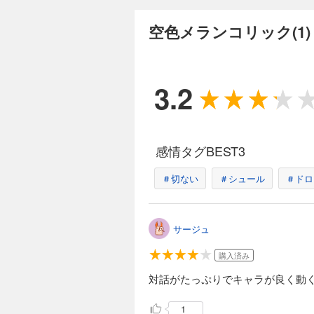
空色メランコリック
165円 (税込)
空色メランコリック(1
学園祭2日目です。 思い出になってしまった言葉は 甘くて それでも… ※この作品は『ガレットNo.17』に掲載され
ている作品となりま
3.2
完結
空色メランコリック
165円 (税込)
感情タグBEST3
部室で店番をする文乃。 そん
掲載されている作品
＃切ない
＃シュール
＃ドロ
完結
サージュ
空色メランコリック
165円 (税込)
購入済み
そうして舞台は現在に戻り…… 「空色メランコリック」最終回です！ ※この
対話がたっぷりでキャラが良く動
ている作品となりま
1