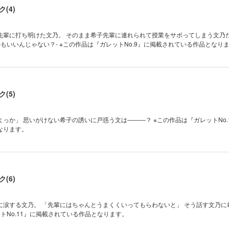
(4)
先輩に打ち明けた文乃。 そのまま希子先輩に連れられて授業をサボってしまう文乃
が…… -寄り道するのもいいんじゃない？- ※この作品は『ガレットNo.9』に掲載されている作品とな
(5)
いがけない希子の誘いに戸惑う文は―――？ ※この作品は『ガレットNo.10』に掲
なります。
(6)
に涙する文乃。 「先輩にはちゃんとうまくくいってもらわないと」 そう話す文乃に
トNo.11』に掲載されている作品となります。