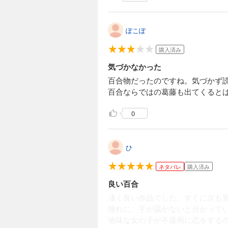
ぽこぽ
購入済み
気づかなかった
百合物だったのですね。気づかず
百合ならではの葛藤も出てくると
0
ひ
ネタバレ
購入済み
良い百合
凄く良い作品でした。すぐに次も
憧れに、手が届かないと分かって
地味な女の子が不器用に恋をする