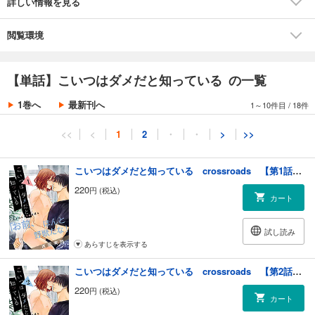
詳しい情報を見る
閲覧環境
【単話】こいつはダメだと知っている の一覧
1巻へ
最新刊へ
1～10件目
/
18件
<<
<
1
2
・
・
>
>>
こいつはダメだと知っている crossroads 【第1話】【特典付き】
220
円 (税込)
カート
試し読み
あらすじを表示する
こいつはダメだと知っている crossroads 【第2話】【特典付き】
220
円 (税込)
カート