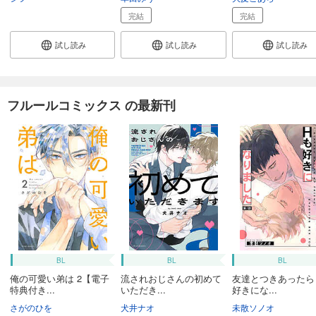
完結
完結
試し読み
試し読み
試し読み
フルールコミックス の最新刊
BL
BL
BL
俺の可愛い弟は 2【電子
流されおじさんの初めて
友達とつきあったら
特典付き...
いただき...
好きにな...
さがのひを
犬井ナオ
未散ソノオ