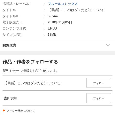
275
掲載誌・レーベル
フルールコミックス
円 (税込)
カート
タイトル
【単話】こいつはダメだと知っている
タイトルID
527447
試し読み
電子版発売日
2018年11月05日
あらすじを表示する
コンテンツ形式
EPUB
サイズ(目安)
31MB
閲覧環境
作品・作者をフォローする
新刊やセール情報をお知らせします。
【単話】こいつはダメだと知っている
フォロー
吉田実加
フォロー
フォロー機能について