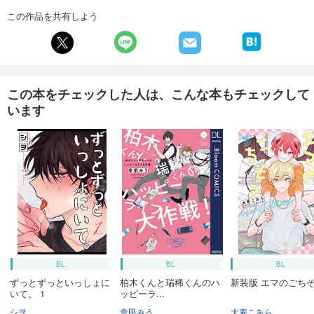
この作品を共有しよう
この本をチェックした人は、こんな本もチェックして
います
BL
BL
BL
ずっとずっといっしょに
柏木くんと瑞稀くんのハ
新装版 エマのごち
いて。 1
ッピーラ...
シヲ
幸田みう
大麦こあら