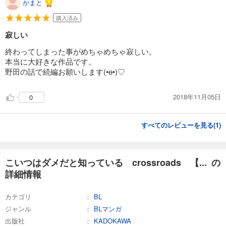
かまと
こいつはダメだと知っている vie ensemble【第8話】【特典付き】
220
円 (税込)
購入済み
カート
寂しい
試し読み
終わってしまった事がめちゃめちゃ寂しい。
あらすじを表示する
本当に大好きな作品です。
野田の話で続編お願いします(•ө•)♡
こいつはダメだと知っている vie ensemble【第9話】【特典付き】
275
円 (税込)
カート
2018年11月05日
0
試し読み
すべてのレビューを見る(
1
)
あらすじを表示する
こいつはダメだと知っている vie ensemble【第10話】【特典付き】
275
こいつはダメだと知っている crossroads 【... の
円 (税込)
カート
詳細情報
試し読み
カテゴリ
BL
あらすじを表示する
ジャンル
BLマンガ
こいつはダメだと知っている vie ensemble【第11話】
出版社
KADOKAWA