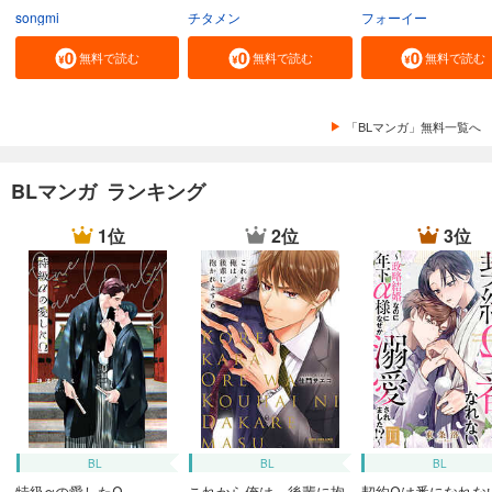
songmi
チタメン
フォーイー
無料で読む
無料で読む
無料で読む
「BLマンガ」無料一覧へ
BLマンガ ランキング
1位
2位
3位
BL
BL
BL
特級αの愛したΩ
これから俺は、後輩に抱
契約Ωは番になれな