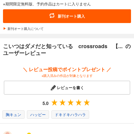
※期間限定無料版、予約作品はカートに入りません
こいつはダメだと知っている vie ensemble【第5話後編】【特典付き】
165
円 (税込)
新刊オート購入
カート
新刊オート購入について
試し読み
あらすじを表示する
こいつはダメだと知っている crossroads 【... の
こいつはダメだと知っている vie ensemble【第6話～翔太と龍之介～】【特典付き】
ユーザーレビュー
275
円 (税込)
カート
＼ レビュー投稿でポイントプレゼント ／
※購入済みの作品が対象となります
試し読み
あらすじを表示する
レビューを書く
こいつはダメだと知っている vie ensemble【第7話】【特典付き】
275
円 (税込)
5.0
カート
胸キュン
ハッピー
ドキドキハラハラ
試し読み
あらすじを表示する