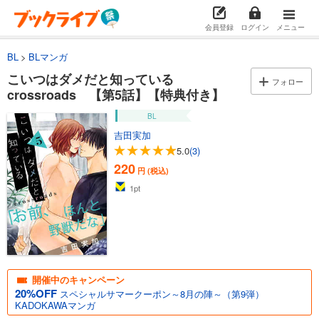
会員登録
ログイン
メニュー
BL
BLマンガ
こいつはダメだと知っている
フォロー
crossroads 【第5話】【特典付き】
BL
吉田実加
5.0
(3)
220
円 (税込)
1
pt
開催中のキャンペーン
20%OFF
スペシャルサマークーポン～8月の陣～（第9弾）
KADOKAWAマンガ