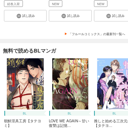
続巻入荷
NEW
NEW
試し読み
試し読み
試し読み
「フルールコミックス」の最新刊一覧へ
無料で読めるBLマンガ
BL
BL
BL
朝鮮淫具工房【タテヨ
LOVE ME AGAIN～甘い
推しと始める三次元
ミ】
復讐は記憶...
【タテヨ...