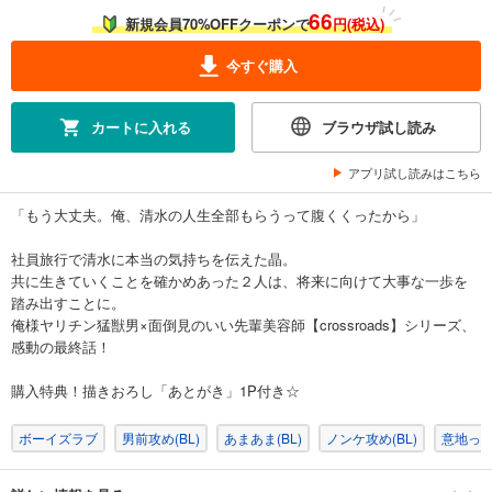
66
新規会員70%OFFクーポンで
円(税込)
今すぐ購入
カートに入れる
ブラウザ試し読み
アプリ試し読みはこちら
「もう大丈夫。俺、清水の人生全部もらうって腹くくったから」
社員旅行で清水に本当の気持ちを伝えた晶。
共に生きていくことを確かめあった２人は、将来に向けて大事な一歩を
踏み出すことに。
俺様ヤリチン猛獣男×面倒見のいい先輩美容師【crossroads】シリーズ、
感動の最終話！
購入特典！描きおろし「あとがき」1P付き☆
ボーイズラブ
男前攻め(BL)
あまあま(BL)
ノンケ攻め(BL)
意地っ張