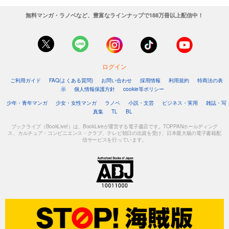
無料マンガ・ラノベなど、豊富なラインナップで188万冊以上配信中！
ログイン
ご利用ガイド
FAQ(よくある質問)
お問い合わせ
採用情報
利用規約
特商法の表
示
個人情報保護方針
cookie等ポリシー
少年・青年マンガ
少女・女性マンガ
ラノベ
小説・文芸
ビジネス・実用
雑誌・写
真集
TL
BL
ブックライブ（BookLive!）は、BookLiveが運営する電子書店です。TOPPANホールディング
ス、カルチュア・コンビニエンス・クラブ、テレビ朝日の出資を受け、日本最大級の電子書籍配
信サービスを行っています。