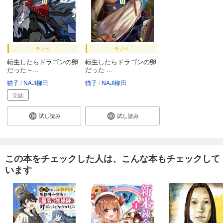
ラノベ
ラノベ
転生したらドラゴンの卵
転生したらドラゴンの卵
だった～...
だった ...
猫子
NAJI柳田
猫子
NAJI柳田
完結
試し読み
試し読み
この本をチェックした人は、こんな本もチェックして
います