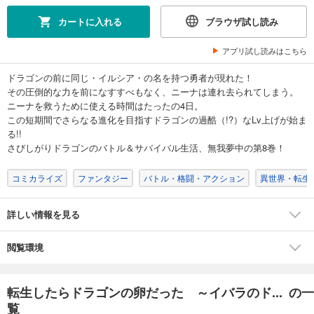
カートに入れる
ブラウザ試し読み
アプリ試し読みはこちら
ドラゴンの前に同じ・イルシア・の名を持つ勇者が現れた！
その圧倒的な力を前になすすべもなく、ニーナは連れ去られてしまう。
ニーナを救うために使える時間はたったの4日。
この短期間でさらなる進化を目指すドラゴンの過酷（!?）なLv上げが始ま
る!!
さびしがりドラゴンのバトル＆サバイバル生活、無我夢中の第8巻！
コミカライズ
ファンタジー
バトル・格闘・アクション
異世界・転生
詳しい情報を見る
閲覧環境
転生したらドラゴンの卵だった ～イバラのド... の一
覧