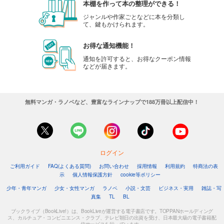
本棚を作って本の整理ができる！
ジャンルや作家ごとなどに本を分類し
て、鍵もかけられます。
お得な通知機能！
通知を許可すると、お得なクーポン情報
などが届きます。
無料マンガ・ラノベなど、豊富なラインナップで188万冊以上配信中！
ログイン
ご利用ガイド
FAQ(よくある質問)
お問い合わせ
採用情報
利用規約
特商法の表
示
個人情報保護方針
cookie等ポリシー
少年・青年マンガ
少女・女性マンガ
ラノベ
小説・文芸
ビジネス・実用
雑誌・写
真集
TL
BL
ブックライブ（BookLive!）は、BookLiveが運営する電子書店です。TOPPANホールディング
ス、カルチュア・コンビニエンス・クラブ、テレビ朝日の出資を受け、日本最大級の電子書籍配
信サービスを行っています。