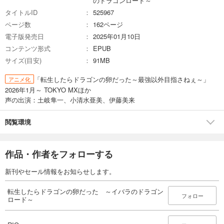
のドラゴンロード～
タイトルID
525967
ページ数
162ページ
電子版発売日
2025年01月10日
コンテンツ形式
EPUB
サイズ(目安)
91MB
「転生したらドラゴンの卵だった～最強以外目指さねぇ～」
アニメ化
2026年1月～ TOKYO MXほか
声の出演：土岐隼一、小清水亜美、伊藤美来
閲覧環境
作品・作者をフォローする
新刊やセール情報をお知らせします。
転生したらドラゴンの卵だった ～イバラのドラゴン
フォロー
ロード～