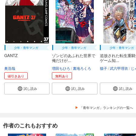
少年・青年マンガ
少年・青年マンガ
少年・青年マンガ
GANTZ
ゾンビのあふれた世界で
追放された転生重騎
俺だけが...
ゲーム知...
奥浩哉
増田ちひろ
裏地ろくろ
猫子
武六甲理衣
じゃい
値引きあり
無料あり
試し読み
試し読み
試し読み
「青年マンガ」ランキングの一覧へ
作者のこれもおすすめ