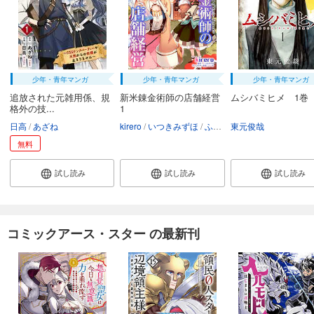
少年・青年マンガ
少年・青年マンガ
少年・青年マンガ
追放された元雑用係、規
新米錬金術師の店舗経営
ムシバミヒメ 1巻
格外の技...
1
日高
あざね
kirero
いつきみずほ
ふーみ
東元俊哉
無料
試し読み
試し読み
試し読み
コミックアース・スター の最新刊