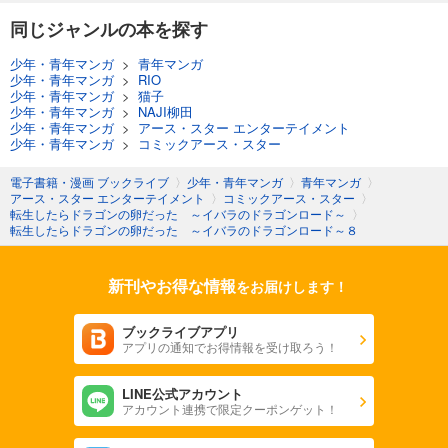
同じジャンルの本を探す
少年・青年マンガ
>
青年マンガ
少年・青年マンガ
>
RIO
少年・青年マンガ
>
猫子
少年・青年マンガ
>
NAJI柳田
少年・青年マンガ
>
アース・スター エンターテイメント
少年・青年マンガ
>
コミックアース・スター
電子書籍・漫画 ブックライブ
〉
少年・青年マンガ
〉
青年マンガ
〉
アース・スター エンターテイメント
〉
コミックアース・スター
〉
転生したらドラゴンの卵だった ～イバラのドラゴンロード～
〉
転生したらドラゴンの卵だった ～イバラのドラゴンロード～８
新刊やお得な情報
をお届けします！
ブックライブアプリ
アプリの通知でお得情報を受け取ろう！
LINE公式アカウント
アカウント連携で限定クーポンゲット！