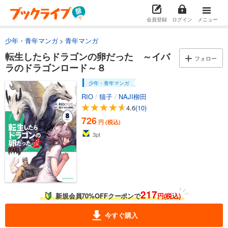
会員登録
ログイン
メニュー
少年・青年マンガ
青年マンガ
転生したらドラゴンの卵だった ～イバ
フォロー
ラのドラゴンロード～８
少年・青年マンガ
RIO
/
猫子
/
NAJI柳田
4.6
(10)
726
円 (税込)
3
pt
217
新規会員70%OFFクーポンで
円(税込)
今すぐ購入