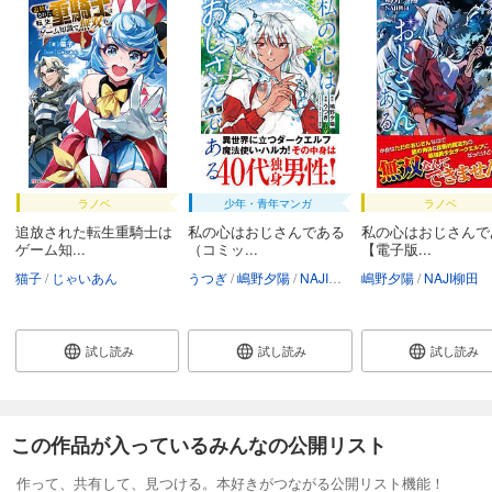
ラノベ
少年・青年マンガ
ラノベ
追放された転生重騎士は
私の心はおじさんである
私の心はおじさんで
ゲーム知...
（コミッ...
【電子版...
猫子
じゃいあん
うつぎ
嶋野夕陽
NAJI柳田
嶋野夕陽
NAJI柳田
試し読み
試し読み
試し読み
この作品が入っているみんなの公開リスト
作って、共有して、見つける。本好きがつながる公開リスト機能！