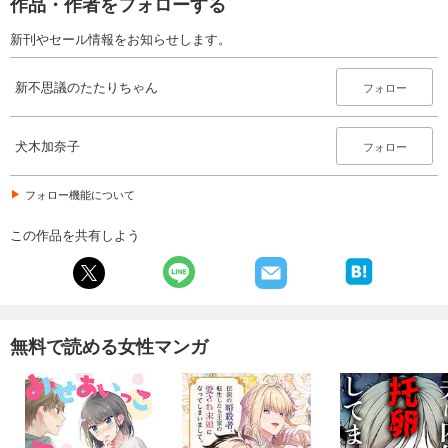
作品・作者をフォローする
新刊やセール情報をお知らせします。
新不思議のたたりちゃん
フォロー
犬木加奈子
フォロー
フォロー機能について
この作品を共有しよう
無料で読める女性マンガ