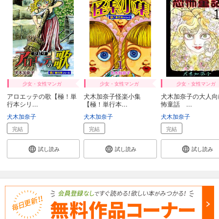
少女・女性マンガ
少女・女性マンガ
少女・女性マンガ
アロエッテの歌【極！単
犬木加奈子怪楽小集
犬木加奈子の大人向
行本シリ...
【極！単行本...
怖童話 ...
犬木加奈子
犬木加奈子
犬木加奈子
完結
完結
完結
試し読み
試し読み
試し読み