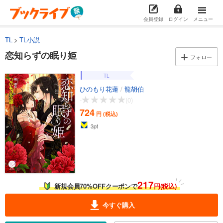
会員登録
ログイン
メニュー
TL
TL小説
恋知らずの眠り姫
フォロー
TL
ひのもり花蓮
/
龍胡伯
-
(0)
724
円 (税込)
3
pt
217
新規会員70%OFFクーポンで
円(税込)
今すぐ購入