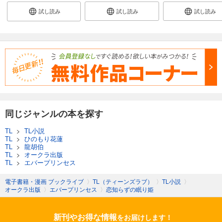
試し読み
試し読み
試し読み
同じジャンルの本を探す
TL
>
TL小説
TL
>
ひのもり花蓮
TL
>
龍胡伯
TL
>
オークラ出版
TL
>
エバープリンセス
電子書籍・漫画 ブックライブ
〉
TL（ティーンズラブ）
〉
TL小説
〉
オークラ出版
〉
エバープリンセス
〉
恋知らずの眠り姫
新刊やお得な情報
をお届けします！