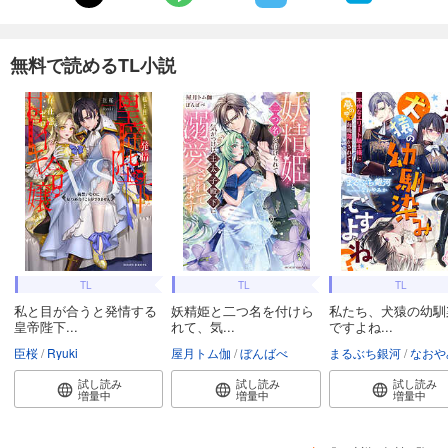
無料で読めるTL小説
TL
TL
TL
私と目が合うと発情する
妖精姫と二つ名を付けら
私たち、犬猿の幼馴
皇帝陛下...
れて、気...
ですよね...
臣桜
Ryuki
屋月トム伽
ぼんばべ
まるぶち銀河
なおや
試し読み
試し読み
試し読み
増量中
増量中
増量中