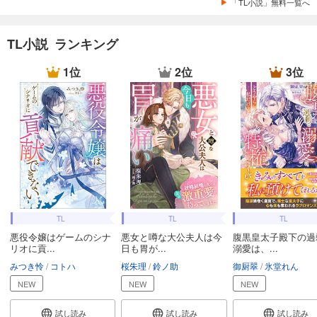
「TL小説」無料一覧へ
TL小説 ランキング
1位
2位
3位
TL
TL
TL
悪役令嬢はゲームのシナ
悪女と噂な大公夫人は今
腹黒皇太子殿下の過
リオに貢...
日も胃が...
溺愛は、...
みつき怜
コトハ
桜朱理
鈴ノ助
御厨翠
氷堂れん
NEW
NEW
NEW
試し読み
試し読み
試し読み