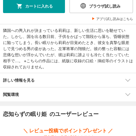
カートに入れる
ブラウザ試し読み
アプリ試し読みはこちら
隣国への輿入れが決まっている莉莉は、新しい生活に思いを馳せてい
た。しかし、国を出る数日前、子供をかばって階段から落ち、昏睡状態
に陥ってしまう。長い眠りから莉莉が目覚めたとき、彼女を真摯な眼差
しで見つめる男の姿があった。左軍将軍の翔狼だ。彼の整った容貌には
悲痛な想いが浮かんでいたが、彼は莉莉に誰よりも冷たく当たっていた
相手で…。 ※こちらの作品には、紙版に収録の口絵・挿絵等のイラストは
収録されておりません。
詳しい情報を見る
閲覧環境
恋知らずの眠り姫 のユーザーレビュー
＼ レビュー投稿でポイントプレゼント ／