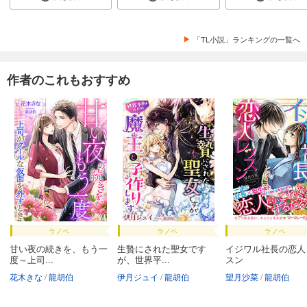
「TL小説」ランキングの一覧へ
作者のこれもおすすめ
ラノベ
ラノベ
ラノベ
甘い夜の続きを、もう一
生贄にされた聖女です
イジワル社長の恋人
度～上司...
が、世界平...
スン
花木きな
龍胡伯
伊月ジュイ
龍胡伯
望月沙菜
龍胡伯