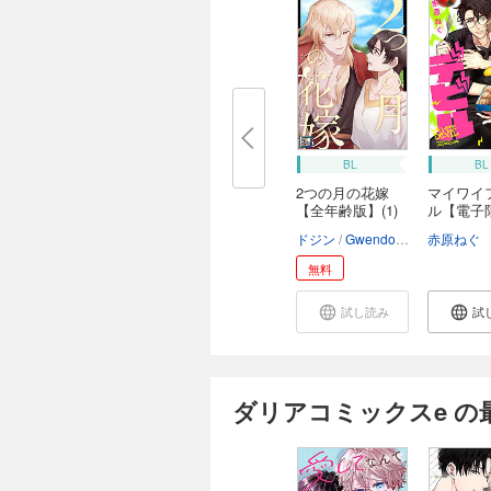
BL
BL
2つの月の花嫁
マイワイ
【全年齢版】(1)
ル【電子
き...
ドジン
Gwendolyn
赤原ねぐ
無料
試し読み
試
ダリアコミックスe の