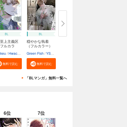
BL
BL
至上主義区
穏やかな執着
フルカラ
（フルカラー）
kkeu
Hwacha
Aquram
Green Fish
YSH
Lee Hyeon
無料で読む
無料で読む
「BLマンガ」無料一覧へ
6位
7位