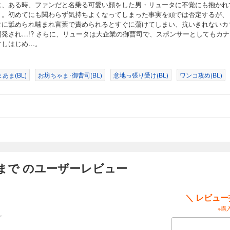
は、ある時、ファンだと名乗る可愛い顔をした男・リュータに不覚にも抱かれ
う。初めてにも関わらず気持ちよくなってしまった事実を頭では否定するが、
タに舐められ噛まれ言葉で責められるとすぐに蕩けてしまい、抗いきれないカ
開発され…!? さらに、リュータは大企業の御曹司で、スポンサーとしてもカナ
占しはじめ…。
あま(BL)
お坊ちゃま･御曹司(BL)
意地っ張り受け(BL)
ワンコ攻め(BL)
まで のユーザーレビュー
＼ レビュ
※購