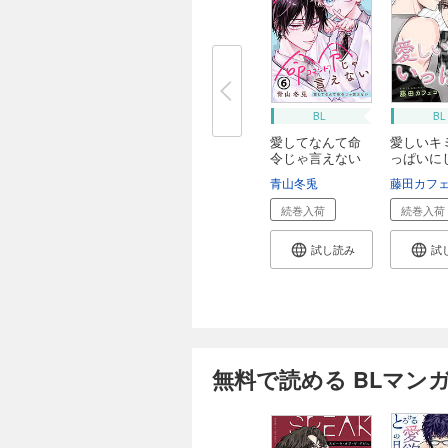
BL
BL
愛してなんて命
愛しいキ
令じゃ言えない
っぱいに
...
【分...
青山冬兎
藤田カフ
続巻入荷
続巻入荷
試し読み
試
無料で読める BLマン