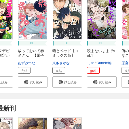
BL
BL
BL
フデビ
放っておいて春
猫とベッド【コ
咬まないままでv
俺の
限定か
名さん 【電子
ミックス版】
ol.1
なこ
限...
【電...
(1...
あずみつな
東条さかな
ミマ
Canelé編集部
原宮
完結
完結
無料
完
し読み
試し読み
試し読み
試し読み
最新刊