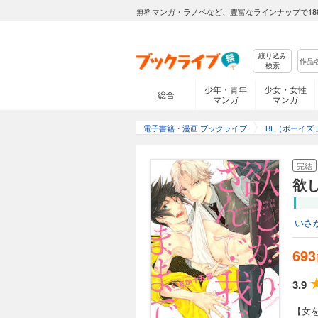
無料マンガ・ラノベなど、豊富なラインナップで18
絞り込み
検索
少年・青年
少女・女性
総合
マンガ
マンガ
電子書籍・漫画 ブックライブ
BL（ボーイズ
完結
欲
いさ
693
3.9
【女