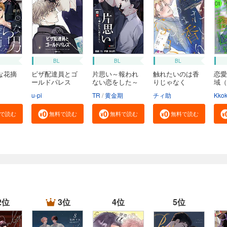
BL
BL
BL
な花摘
ピザ配達員とゴ
片思い～報われ
触れたいのは香
恋愛
ールドパレス
ない恋をした～
りじゃなく
域（
【タ...
【...
ー）
u-pi
TR
黄金期
チィ助
Kko
で読む
無料で読む
無料で読む
無料で読む
2位
3位
4位
5位