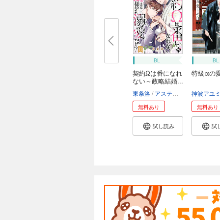
BL
BL
契約Ωは番になれ
特級αの
ない～政略結婚...
東条洛
アスティル編集部
神波アユ
無料あり
無料あり
試し読み
試