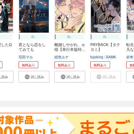
BL
BL
BL
愛したΩ
君となら恋をし
離婚しやがれ、α
PAYBACK【タテ
転生
てみても
様【単行本版特...
ヨミ】
凡な
第...
ミ
窪田マル
紺色ルナ
fujoking
SAMK
岩奇
無料あり
無料あり
無料あり
無
し読み
試し読み
試し読み
試し読み