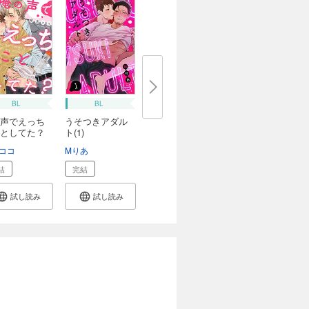
BL
BL
声でえっち
うそつきアダル
としてた？
ト(1)
ココ
Mりあ
結
完結
試し読み
試し読み