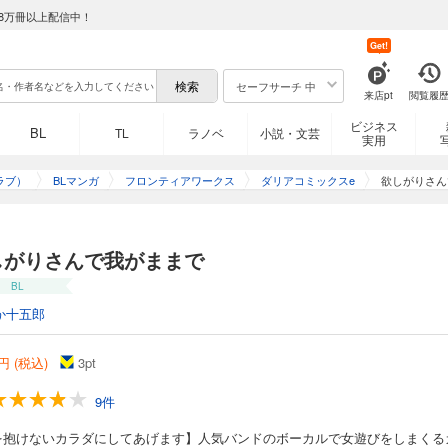
8万冊以上配信中！
Get!
セーフサーチ 中
来店pt
閲覧履
ビジネス
BL
TL
ラノベ
小説・文芸
実用
ラブ）
BLマンガ
フロンティアワークス
ダリアコミックスe
欲しがりさん
しがりさんで我がままで
BL
か十五郎
円 (税込)
3
pt
9件
を抱けないカラダにしてあげます】人気バンドのボーカルで女遊びをしまくる