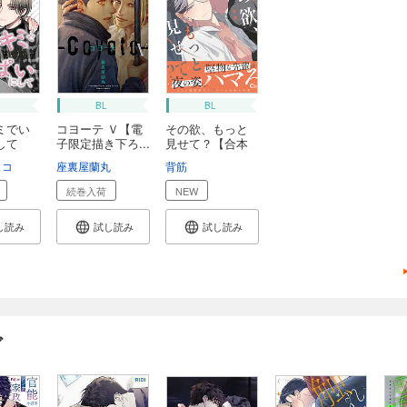
BL
BL
ミでい
コヨーテ Ｖ【電
その欲、もっと
して
子限定描き下ろ...
見せて？【合本
版...
ェコ
座裏屋蘭丸
背筋
続巻入荷
NEW
し読み
試し読み
試し読み
ガ