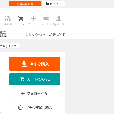
無料会員登録
ログイン
歴
My本棚
カート
フォロー
クーポン
Myページ
雑誌
はじめての方へ
ご利用ガイド
写真集
で我がままで
今すぐ購入
カートに入れる
フォローする
ブラウザ試し読み
カ