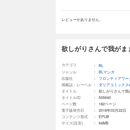
レビューがありません。
欲しがりさんで我がま
カテゴリ
：
BL
ジャンル
：
BLマンガ
出版社
：
フロンティアワー
掲載誌・レーベル
：
ダリアコミックス
タイトル
：
欲しがりさんで我
タイトルID
：
505640
ページ数
：
182ページ
電子版発売日
：
2018年03月22日
コンテンツ形式
：
EPUB
サイズ(目安)
：
64MB