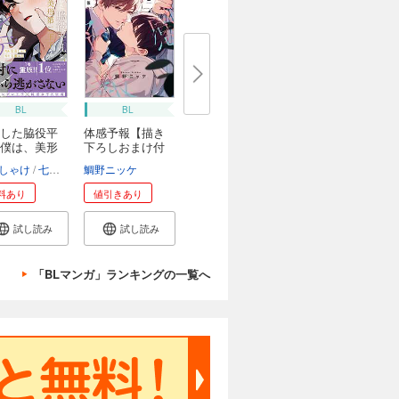
BL
BL
した脇役平
体感予報【描き
僕は、美形
下ろしおまけ付
き...
しゃけ
七瀬おむ
鯛野ニッケ
料あり
値引きあり
試し読み
試し読み
「BLマンガ」ランキングの一覧へ