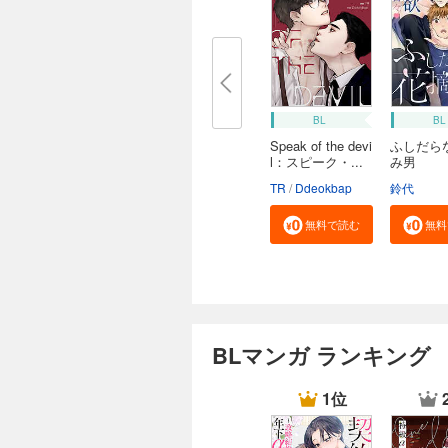
BL
BL
Speak of the devi
ふしだら
l：スピーク・...
み男
TR
Ddeokbap
鈴代
無料で読む
無料
BLマンガ ランキング
1位