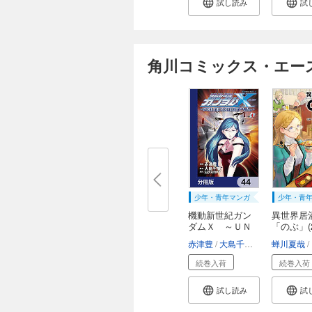
試し読み
試
角川コミックス・エー
少年・青年マンガ
少年・青
機動新世紀ガン
異世界居
ダムＸ ～ＵＮ
「のぶ」(2
Ｄ...
赤津豊
大島千歳
矢立肇・富野
蝉川夏哉
続巻入荷
続巻入荷
試し読み
試