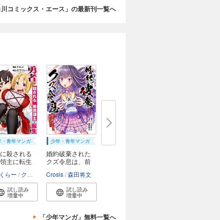
角川コミックス・エース」の最新刊一覧へ
年・青年マンガ
少年・青年マンガ
に殺される
婚約破棄された
領主に転生
クズ令息は、前
世...
ght Edge
くらー
クエル
Crosis
森田将文
試し読み
試し読み
増量中
増量中
「少年マンガ」無料一覧へ