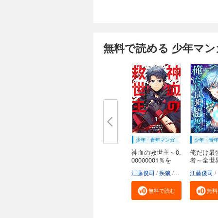
無料で読める 少年マン
少年・青年マンガ
少年・青
神血の救世主～0.
俺だけ最
00000001％を
者～全世
引...
ー...
江藤俊司
疾狼
3rd Ie
江藤俊司
Studio N
無料で読む
無料