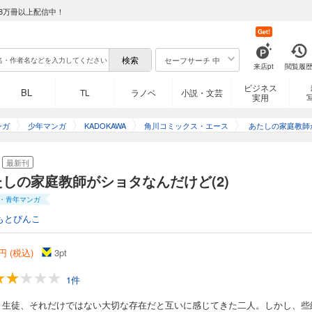
8万冊以上配信中！
Get!
セーフサーチ 中
来店pt
閲覧履
ビジネス
BL
TL
ラノベ
小説・文芸
実用
ンガ
少年マンガ
KADOKAWA
角川コミックス・エース
あたしの家庭教師
んだけ
最新刊
たしの家庭教師がショタなんだけど(2)
・青年マンガ
もとぴんこ
円 (税込)
3
pt
1件
と生徒、それだけではない大切な存在だと互いに感じてきた二人。しかし、些