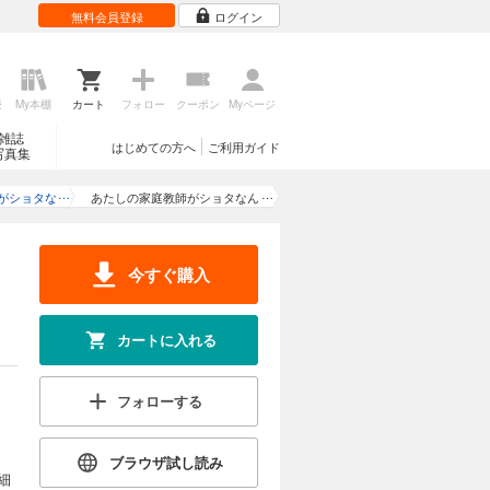
無料会員登録
ログイン
歴
My本棚
カート
フォロー
クーポン
Myページ
雑誌
はじめての方へ
ご利用ガイド
写真集
がショタな
あたしの家庭教師がショタなん
ど
だけど(2)
今すぐ購入
カートに入れる
フォローする
ブラウザ試し読み
細