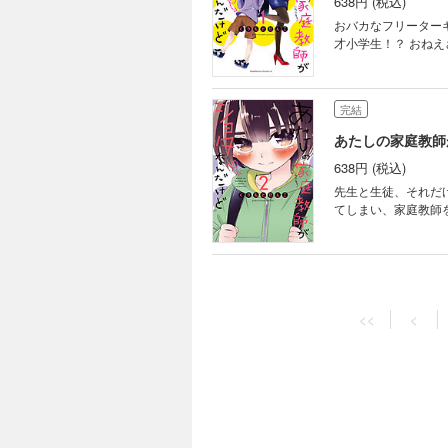
638円 (税込)
おバカなフリーター
才小学生！？ おね
完結
あたしの家庭教師
638円 (税込)
先生と生徒、それだ
てしまい、家庭教師
<<
<