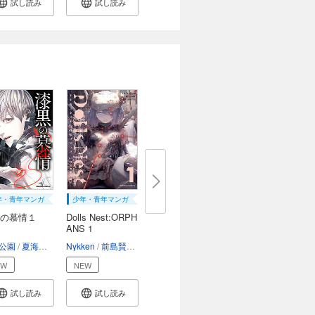
試し読み
試し読み
年・青年マンガ
少年・青年マンガ
の慕情１
Dolls Nest:ORPH
ANS 1
公園
夏海ケイ
Nykken
前島賢
ニトロプラス
EW
NEW
試し読み
試し読み