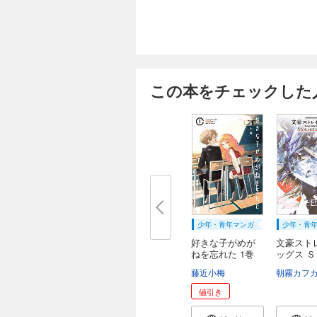
この本をチェックした
少年・青年マンガ
少年・青
好きな子がめが
文豪スト
ねを忘れた 1巻
ッグス 
Ｒ...
藤近小梅
朝霧カフ
値引き