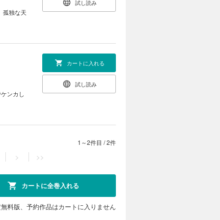
試し読み
、孤独な天
カートに入れる
試し読み
でケンカし
1～2件目
/
2件
>
>>
カートに全巻入れる
定無料版、予約作品はカートに入りません