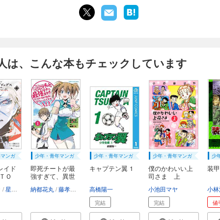
人は、こんな本もチェックしています
年マンガ
少年・青年マンガ
少年・青年マンガ
少年・青年マンガ
少
レイド
即死チートが最
キャプテン翼 1
僕のかわいい上
装甲
ＳＴＯ
強すぎて、異世
司さま 上
界...
カ
星河シワス
納都花丸
春河35
藤孝剛志
成瀬ちさと
高橋陽一
小池田マヤ
小林
完結
完結
値