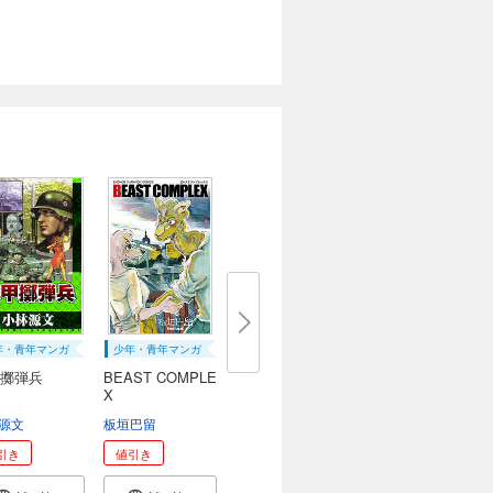
年・青年マンガ
少年・青年マンガ
擲弾兵
BEAST COMPLE
X
源文
板垣巴留
引き
値引き