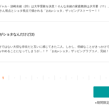
ギャル・須崎水緒（20）は大学受験を決意！そんな水緒の家庭教師は夕月要（11）
えさん視点とショタ視点で描かれる「おね×ショタ」ザッピングストーリー！！
がショタなんだけど(2)
けではない大切な存在だと互いに感じてきた二人。しかし、些細なことがきっかけ
をやめることになってしまうが…！？ 「おね×ショタ」ザッピングラブコメ、完結！
1
・
・
・
・
・
・
・
・
・
※期間限