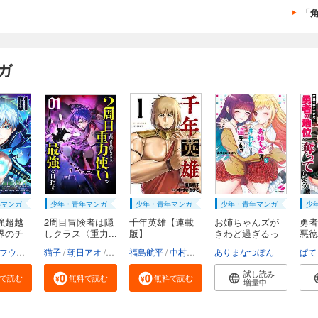
「
ガ
年マンガ
少年・青年マンガ
少年・青年マンガ
少年・青年マンガ
少
強超越
2周目冒険者は隠
千年英雄【連載
お姉ちゃんズが
勇者
界のチ
しクラス〈重力...
版】
きわど過ぎるっ
悪徳
【...
し...
o.9
フウワイ
土田健太
猫子
朝日アオ
3rd Ie
HykeComic
maruco
福島航平
Studio No.9
Whomor（朝日アオ 宇津イチカ）
中村ゆきひろ
ありまなつぼん
Strai
ぱて
試し読み
で読む
無料で読む
無料で読む
増量中