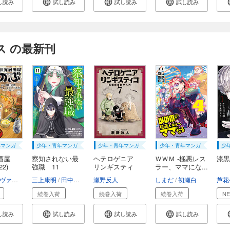
し読み
試し読み
試し読み
試し読み
ス の最新刊
年マンガ
少年・青年マンガ
少年・青年マンガ
少年・青年マンガ
少
酒屋
察知されない最
ヘテロゲニア
ＷＷＭ -極悪レス
漆黒
2)
強職 11
リンギスティ
ラー、ママにな...
コ ...
由悠季
ヴァージニア二等兵
三上康明
転
田中インサイダー
瀬野反人
八城惺架
イマジカインフォス
しまだ
初瀬白
芦花
続巻入荷
続巻入荷
続巻入荷
N
し読み
試し読み
試し読み
試し読み