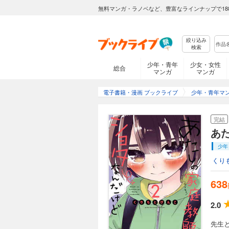
無料マンガ・ラノベなど、豊富なラインナップで18
絞り込み
検索
少年・青年
少女・女性
総合
マンガ
マンガ
電子書籍・漫画 ブックライブ
少年・青年マ
完結
あ
少年
くり
638
2.0
先生