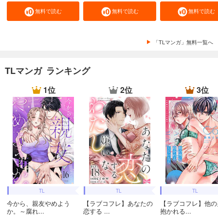
無料で読む
無料で読む
無料で読む
「TLマンガ」無料一覧へ
TLマンガ ランキング
1位
2位
3位
TL
TL
TL
今から、親友やめよう
【ラブコフレ】あなたの
【ラブコフレ】他の
か。～腐れ...
恋する ...
抱かれる...