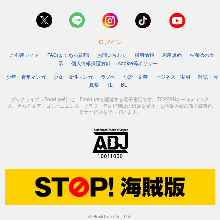
ログイン
ご利用ガイド
FAQ(よくある質問)
お問い合わせ
採用情報
利用規約
特商法の表
示
個人情報保護方針
cookie等ポリシー
少年・青年マンガ
少女・女性マンガ
ラノベ
小説・文芸
ビジネス・実用
雑誌・写
真集
TL
BL
ブックライブ（BookLive!）は、BookLiveが運営する電子書店です。TOPPANホールディング
ス、カルチュア・コンビニエンス・クラブ、テレビ朝日の出資を受け、日本最大級の電子書籍配
信サービスを行っています。
© BookLive Co., Ltd.