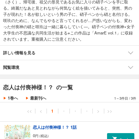
（さく）。帰宅後、祖父の形見であるお気に入りの硝子ペンを手に取
る。綺麗だなあと見とれながら何気なく絵を描いてみると、突然、男の
子が現れた！名が欲しいという男の子に、硝子ペンから硝と名付ける。
咲玖のために、なんでもやると言ってくれるが…戸惑いながらも、変わ
った付喪神の硝と咲玖は一緒に暮らしていく―。硝子ペンの付喪神×女子
大学生の不思議な共同生活が始まる※この作品は「AmarE vol.1」に収録
されています。重複購入にご注意ください。
詳しい情報を見る
閲覧環境
恋人は付喪神様！？ の一覧
1巻へ
最新刊へ
1～3件目
/
3件
<<
<
1
・
・
・
>
>>
恋人は付喪神様！？ 1話
0
円 (税込)
カート