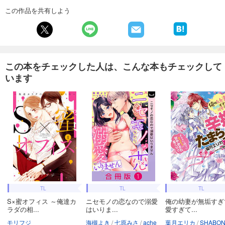
この作品を共有しよう
この本をチェックした人は、こんな本もチェックして
います
TL
TL
TL
S×蜜オフィス ～俺達カ
ニセモノの恋なので溺愛
俺の幼妻が無垢すぎ
ラダの相...
はいりま...
愛すぎて...
モリフジ
海槻よき
七原みさ
ache
葉月エリカ
SHABO