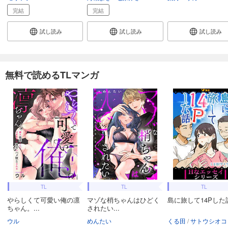
完結
完結
試し読み
試し読み
試し読み
無料で読めるTLマンガ
TL
TL
TL
やらしくて可愛い俺の凛
マゾな梢ちゃんはひどく
島に旅して14Pした
ちゃん。...
されたい...
ウル
めんたい
くる田
サトウシオコ