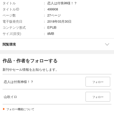
タイトル
恋人は付喪神様！？
タイトルID
499908
ページ数
27ページ
電子版発売日
2018年03月30日
コンテンツ形式
EPUB
サイズ(目安)
8MB
閲覧環境
作品・作者をフォローする
新刊やセール情報をお知らせします。
恋人は付喪神様！？
フォロー
山吹イロ
フォロー
フォロー機能について