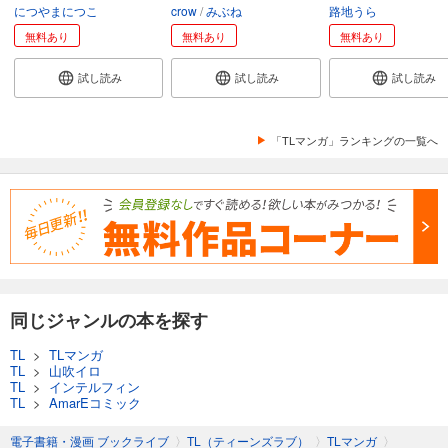
につやまにつこ
crow
みぶね
路地うら
無料あり
無料あり
無料あり
試し読み
試し読み
試し読み
「TLマンガ」ランキングの一覧へ
同じジャンルの本を探す
TL
>
TLマンガ
TL
>
山吹イロ
TL
>
インテルフィン
TL
>
AmarEコミック
電子書籍・漫画 ブックライブ
〉
TL（ティーンズラブ）
〉
TLマンガ
〉