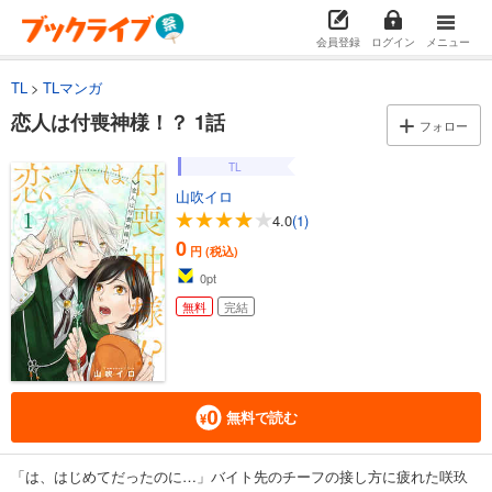
会員登録
ログイン
メニュー
TL
TLマンガ
恋人は付喪神様！？ 1話
フォロー
TL
山吹イロ
4.0
(1)
0
円 (税込)
0
pt
無料
完結
無料で読む
「は、はじめてだったのに…」バイト先のチーフの接し方に疲れた咲玖