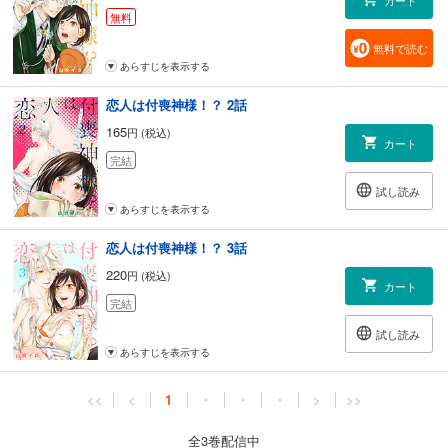
無料
無料で読む
あらすじを表示する
恋人は付喪神様！？ 2話
165
円 (税込)
カート
完結
試し読み
あらすじを表示する
恋人は付喪神様！？ 3話
220
円 (税込)
カート
完結
試し読み
あらすじを表示する
<<
<
1
・
・
・
>
>>
全3巻配信中