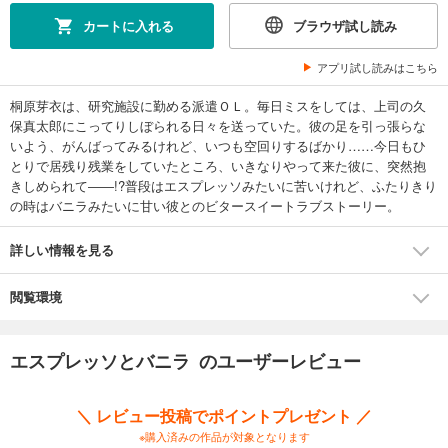
カートに入れる
ブラウザ試し読み
アプリ試し読みはこちら
桐原芽衣は、研究施設に勤める派遣ＯＬ。毎日ミスをしては、上司の久
保真太郎にこってりしぼられる日々を送っていた。彼の足を引っ張らな
いよう、がんばってみるけれど、いつも空回りするばかり……今日もひ
とりで居残り残業をしていたところ、いきなりやって来た彼に、突然抱
きしめられて――!?普段はエスプレッソみたいに苦いけれど、ふたりきり
の時はバニラみたいに甘い彼とのビタースイートラブストーリー。
詳しい情報を見る
閲覧環境
エスプレッソとバニラ のユーザーレビュー
＼ レビュー投稿でポイントプレゼント ／
※購入済みの作品が対象となります