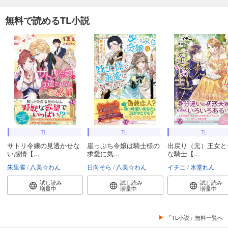
無料で読めるTL小説
TL
TL
TL
サトリ令嬢の見透かせな
崖っぷち令嬢は騎士様の
出戻り（元）王女と
い感情【...
求愛に気...
な騎士【...
朱里雀
八美☆わん
日向そら
八美☆わん
イチニ
氷堂れん
試し読み
試し読み
試し読み
増量中
増量中
増量中
「TL小説」無料一覧へ