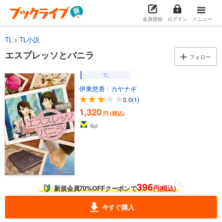
会員登録
ログイン
メニュー
TL
TL小説
エスプレッソとバニラ
フォロー
TL
伊東悠香
/
カヤナギ
3.0
(1)
1,320
円 (税込)
6
pt
396
新規会員70%OFFクーポンで
円(税込)
今すぐ購入