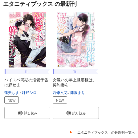
エタニティブックス の最新刊
TL
TL
ハイスペ同期の溺愛予告
女嫌いの年上旦那様は、
は躱せま...
契約妻を...
蓮美ちま
針野シロ
西條六花
藤浪まり
NEW
NEW
試し読み
試し読み
「エタニティブックス」の最新刊一覧へ