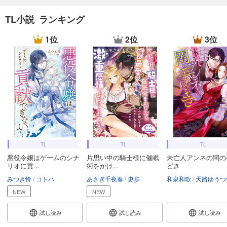
TL小説 ランキング
1位
2位
3位
TL
TL
TL
悪役令嬢はゲームのシナ
片思い中の騎士様に催眠
未亡人アンネの閨の
リオに貢...
術をかけ...
どき
みつき怜
コトハ
あさぎ千夜春
史歩
和泉和歌
天路ゆうつ
NEW
NEW
試し読み
試し読み
試し読み