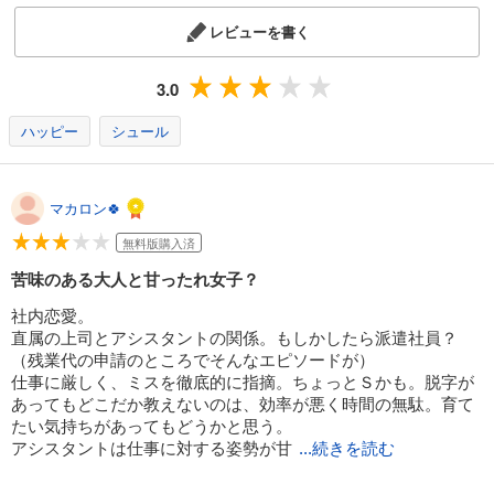
レビューを書く
3.0
ハッピー
シュール
マカロン🍀
無料版購入済
苦味のある大人と甘ったれ女子？
社内恋愛。
直属の上司とアシスタントの関係。もしかしたら派遣社員？
（残業代の申請のところでそんなエピソードが）
仕事に厳しく、ミスを徹底的に指摘。ちょっとＳかも。脱字が
あってもどこだか教えないのは、効率が悪く時間の無駄。育て
たい気持ちがあってもどうかと思う。
アシスタントは仕事に対する姿勢が甘
...続きを読む