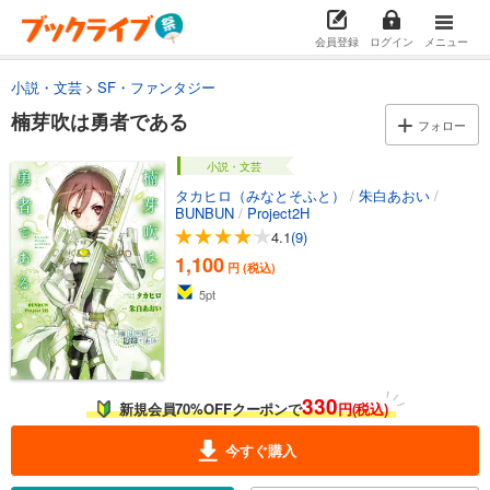
会員登録
ログイン
メニュー
小説・文芸
SF・ファンタジー
楠芽吹は勇者である
フォロー
小説・文芸
タカヒロ（みなとそふと）
/
朱白あおい
/
BUNBUN
/
Project2H
4.1
(9)
1,100
円 (税込)
5
pt
330
新規会員70%OFFクーポンで
円(税込)
今すぐ購入