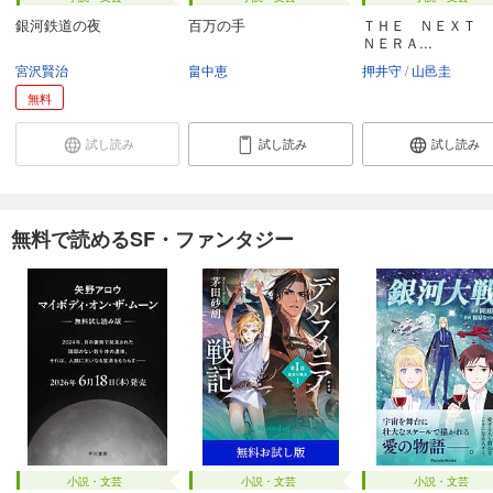
銀河鉄道の夜
百万の手
ＴＨＥ ＮＥＸＴ 
ＮＥＲＡ...
宮沢賢治
畠中恵
押井守
山邑圭
無料
試し読み
試し読み
試し読み
無料で読めるSF・ファンタジー
小説・文芸
小説・文芸
小説・文芸