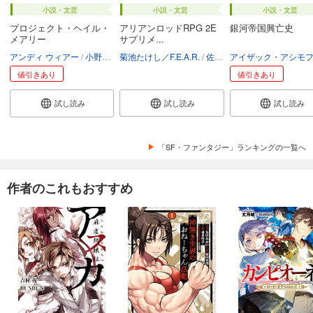
小説・文芸
小説・文芸
小説・文芸
プロジェクト・ヘイル・
アリアンロッドRPG 2E
銀河帝国興亡史
メアリー
サプリメ...
アンディ ウィアー
小野田和子
菊池たけし／F.E.A.R.
佐々木あかね
アイザック・アシモ
値引きあり
値引きあり
試し読み
試し読み
試し読み
「SF・ファンタジー」ランキングの一覧へ
作者のこれもおすすめ