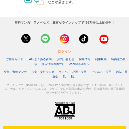
などが届きます。
無料マンガ・ラノベなど、豊富なラインナップで188万冊以上配信中！
ログイン
ご利用ガイド
FAQ(よくある質問)
お問い合わせ
採用情報
利用規約
特商法の表
示
個人情報保護方針
cookie等ポリシー
少年・青年マンガ
少女・女性マンガ
ラノベ
小説・文芸
ビジネス・実用
雑誌・写
真集
TL
BL
ブックライブ（BookLive!）は、BookLiveが運営する電子書店です。TOPPANホールディング
ス、カルチュア・コンビニエンス・クラブ、テレビ朝日の出資を受け、日本最大級の電子書籍配
信サービスを行っています。