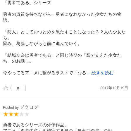
「勇者である」シリーズ
勇者の資質を持ちながら、勇者になれなかった少女たちの物
語。
「防人」としておつとめを果たすことになった３２人の少女た
ち。
悩み、葛藤しながらも前に進んでいく。
「結城友奈は勇者である」と同じ時期の「影で支えた少女た
ち」のお話し。
今やってるアニメに繋がるラストで「なる
...続きを読む
2017年12月19日
0
ブクログ
Posted by
勇者であるシリーズの外伝作品。
アニメ「勇者の章」を補完する形の「量産型勇者」の話。