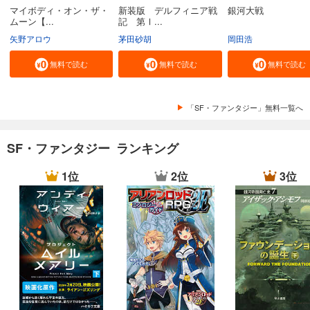
マイボディ・オン・ザ・
新装版 デルフィニア戦
銀河大戦
ムーン【...
記 第Ⅰ...
矢野アロウ
茅田砂胡
岡田浩
無料で読む
無料で読む
無料で読む
「SF・ファンタジー」無料一覧へ
SF・ファンタジー ランキング
1位
2位
3位