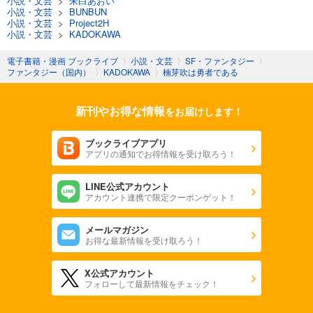
小説・文芸
>
朱白あおい
小説・文芸
>
BUNBUN
小説・文芸
>
Project2H
小説・文芸
>
KADOKAWA
電子書籍・漫画 ブックライブ
〉
小説・文芸
〉
SF・ファンタジー
〉
ファンタジー（国内）
〉
KADOKAWA
〉
楠芽吹は勇者である
新刊やお得な情報
をお届けします！
ブックライブアプリ
アプリの通知でお得情報を受け取ろう！
LINE公式アカウント
アカウント連携で限定クーポンゲット！
メールマガジン
お得な最新情報を受け取ろう！
X公式アカウント
フォローして最新情報をチェック！