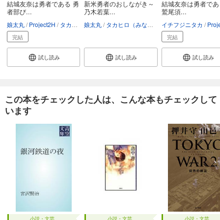
結城友奈は勇者である 勇
新米勇者のおしながき～
結城友奈は勇者であ
者部び...
乃木若葉...
鷲尾須...
娘太丸
Project2H
タカヒロ（みなとそふと）
娘太丸
タカヒロ（みなとそふと）
BUNBUN
イチフジニタカ
BUNBUN
Projec
完結
完結
試し読み
試し読み
試し読み
この本をチェックした人は、こんな本もチェックして
います
小説・文芸
小説・文芸
小説・文芸