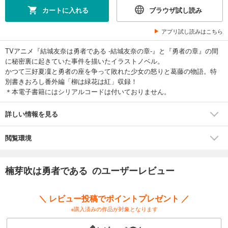
カートに入れる
ブラウザ試し読み
アプリ試し読みはこちら
TVアニメ『結城友奈は勇者である -結城友奈の章-』と『勇者の章』の間
に秘密裏に起きていた事件を描いたイラストノベル。
かつて三好夏凜と勇者の座を争って敗れた少女の怒りと葛藤の物語。特
別書きおろし番外編「柳は緑花は紅」収録！
＊本電子書籍にはシリアルコードは付いておりません。
詳しい情報を見る
閲覧環境
楠芽吹は勇者である のユーザーレビュー
＼ レビュー投稿でポイントプレゼント ／
※購入済みの作品が対象となります