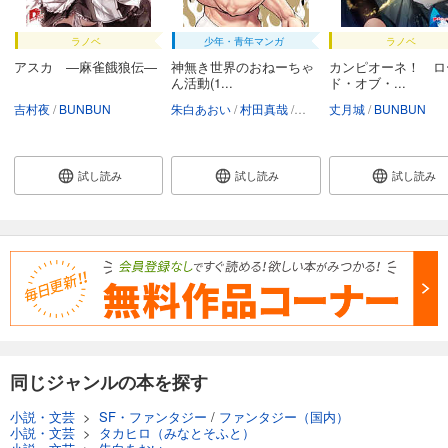
ラノベ
少年・青年マンガ
ラノベ
アスカ ―麻雀餓狼伝―
神無き世界のおねーちゃ
カンピオーネ！ ロ
ん活動(1...
ド・オブ・...
吉村夜
BUNBUN
朱白あおい
村田真哉
速水時貞
丈月城
半月板損傷
BUNBUN
試し読み
試し読み
試し読み
同じジャンルの本を探す
小説・文芸
>
SF・ファンタジー
/
ファンタジー（国内）
小説・文芸
>
タカヒロ（みなとそふと）