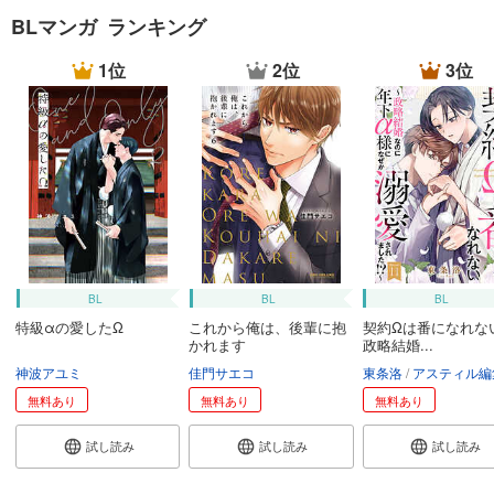
BLマンガ ランキング
1位
2位
3位
BL
BL
BL
特級αの愛したΩ
これから俺は、後輩に抱
契約Ωは番になれな
かれます
政略結婚...
神波アユミ
佳門サエコ
東条洛
アスティル編
無料あり
無料あり
無料あり
試し読み
試し読み
試し読み