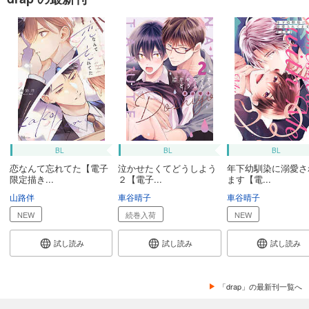
BL
BL
BL
恋なんて忘れてた【電子
泣かせたくてどうしよう
年下幼馴染に溺愛さ
限定描き...
２【電子...
ます【電...
山路伴
車谷晴子
車谷晴子
NEW
続巻入荷
NEW
試し読み
試し読み
試し読み
「drap」の最新刊一覧へ