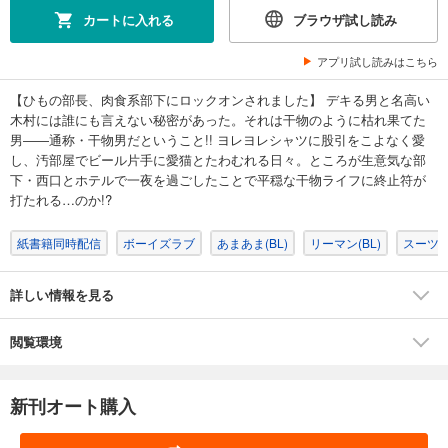
カートに入れる
ブラウザ試し読み
アプリ試し読みはこちら
【ひもの部長、肉食系部下にロックオンされました】 デキる男と名高い
木村には誰にも言えない秘密があった。それは干物のように枯れ果てた
男――通称・干物男だということ!! ヨレヨレシャツに股引をこよなく愛
し、汚部屋でビール片手に愛猫とたわむれる日々。ところが生意気な部
下・西口とホテルで一夜を過ごしたことで平穏な干物ライフに終止符が
打たれる…のか!?
紙書籍同時配信
ボーイズラブ
あまあま(BL)
リーマン(BL)
スーツ(B
詳しい情報を見る
閲覧環境
新刊オート購入