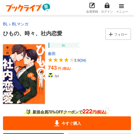
会員登録
ログイン
メニュー
BL
BLマンガ
ひもの、時々、社内恋愛
フォロー
BL
春田
3.9
(34)
743
円 (税込)
3
pt
222
新規会員70%OFFクーポンで
円(税込)
今すぐ購入