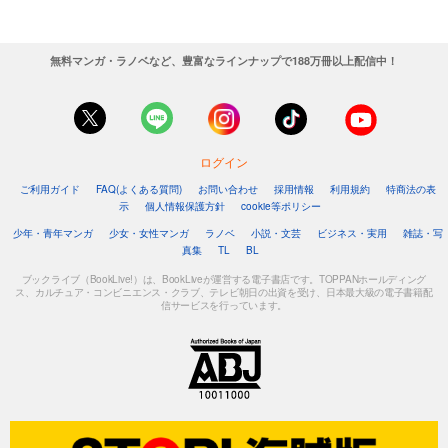
無料マンガ・ラノベなど、豊富なラインナップで188万冊以上配信中！
ログイン
ご利用ガイド
FAQ(よくある質問)
お問い合わせ
採用情報
利用規約
特商法の表
示
個人情報保護方針
cookie等ポリシー
少年・青年マンガ
少女・女性マンガ
ラノベ
小説・文芸
ビジネス・実用
雑誌・写
真集
TL
BL
ブックライブ（BookLive!）は、BookLiveが運営する電子書店です。TOPPANホールディング
ス、カルチュア・コンビニエンス・クラブ、テレビ朝日の出資を受け、日本最大級の電子書籍配
信サービスを行っています。