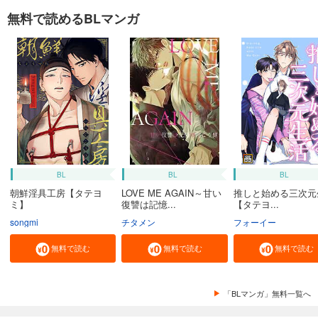
無料で読めるBLマンガ
BL
BL
BL
朝鮮淫具工房【タテヨ
LOVE ME AGAIN～甘い
推しと始める三次元
ミ】
復讐は記憶...
【タテヨ...
songmi
チタメン
フォーイー
無料で読む
無料で読む
無料で読む
「BLマンガ」無料一覧へ