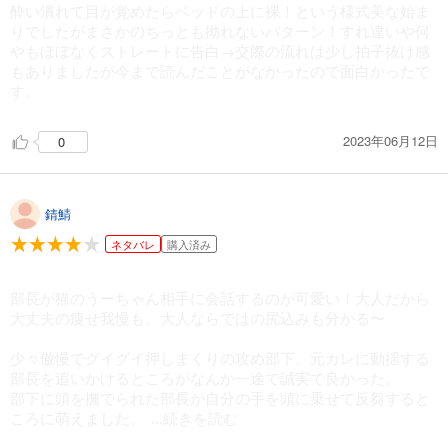
酔い潰れて目が覚めたらベッドの上に裸！という様式美な始ま
りでしたがまさかのちっとも拗れないパターン！すれ違いや何
やもほぼなくストレートに告白→交際の流れは少し拍子抜け感
もありましたが今まで読んだことがなかったので面白かったで
す。
2023年06月12日
0
錆鯖
ネタバレ
購入済み
部長が猫のうーちゃん相手に会話するのが可愛い！大人だから
大丈夫の痩せ我慢も、大人ならではの尻込みも分かる〜
少々傲慢でグイグイ押しまくりの攻め部下。元カレに動揺する
部長を追いかけるところがなんか一途で誠実で良かった。
部下に頭を撫でられた部長が自分の手を頭に乗せて反芻すると
ころに萌えました。
...続きを読む