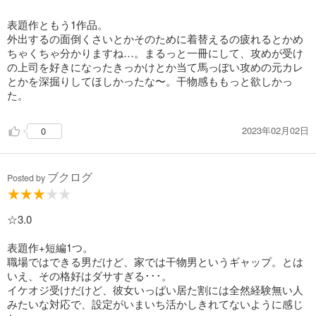
表題作ともう1作品。
外出するの面倒くさいとかそのために着替えるの疲れるとかめ
ちゃくちゃ分かりますね…。まるっと一冊にして、攻めが受け
の上司を好きになったきっかけとか当て馬っぽい攻めの元カレ
とかを深掘りしてほしかったな〜。干物感ももっと欲しかっ
た。
2023年02月02日
0
ブクログ
Posted by
☆3.0
表題作+短編1つ。
職場ではできる男だけど、家では干物男というギャップ。とは
いえ、その格好はダサすぎる･･･。
イケオジ受けだけど、彼女いっぱい居た割には全然経験無い人
みたいな対応で、設定がいまいち活かしきれてないように感じ