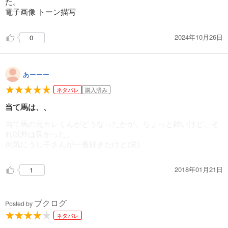
た。
電子画像 トーン描写
2024年10月26日
0
あーーー
ネタバレ
購入済み
当て馬は、、
当て馬の元カレくんがどうなったかが、ちょっと雑いけど、そ
れ以外は良かった。
何気にうし子さんが一番好きたけど(笑)
2018年01月21日
1
ブクログ
Posted by
ネタバレ