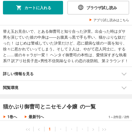
カートに入れる
ブラウザ試し読み
アプリ試し読みはこちら
替え玉お見合いで、とある御曹司と知り合った汐里。出会った時はダサ
男を演じていた彼の中身は――お腹真っ黒で手も早い、猫かぶりな奴だ
った！ はじめは警戒していた汐里だけど、恋に臆病な彼の一面を知り、
徐々に惹かれていってしまう。そして２人は、やがて恋人同士に。する
と……彼のキャラが一変！ ヘンタイ御曹司の本性は、愛情深すぎな執着
系!? 訳アリ社長子息×男性不信気味なＯＬの恋の攻防戦、第２ラウンド！
詳しい情報を見る
閲覧環境
猫かぶり御曹司とニセモノ令嬢 の一覧
1巻へ
最新刊へ
1～2件目
/
2件
<<
<
1
・
・
・
>
>>