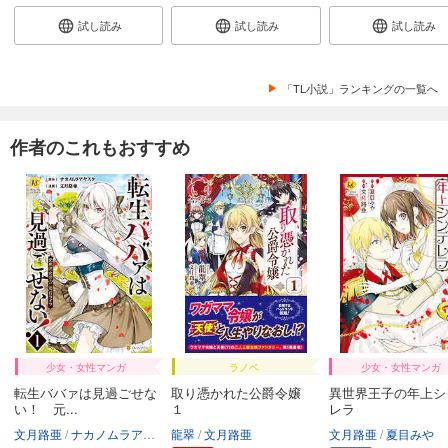
試し読み
試し読み
試し読み
「TL小説」ランキングの一覧へ
作者のこれもおすすめ
少女・女性マンガ
ラノベ
少女・女性マンガ
転生ババァは見過ごせな
取り憑かれた公爵令嬢
異世界王子の年上シ
い！ 元...
１
レラ
文月路亜
ナカノムラアヤスケ
龍翠
文月路亜
文月路亜
夏目みや