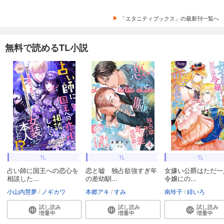
「エタニティブックス」の最新刊一覧へ
無料で読めるTL小説
TL
TL
TL
占い師に国王への恋心を
恋と嘘 独占欲強すぎ年
女嫌い公爵はただ一
相談した...
の差幼馴...
令嬢にの...
小山内慧夢
ノギカワ
本郷アキ
すみ
南玲子
緋いろ
試し読み
試し読み
試し読み
増量中
増量中
増量中