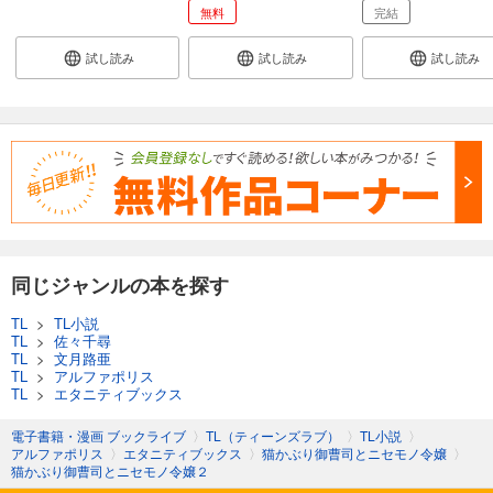
無料
完結
試し読み
試し読み
試し読み
同じジャンルの本を探す
TL
>
TL小説
TL
>
佐々千尋
TL
>
文月路亜
TL
>
アルファポリス
TL
>
エタニティブックス
電子書籍・漫画 ブックライブ
〉
TL（ティーンズラブ）
〉
TL小説
〉
アルファポリス
〉
エタニティブックス
〉
猫かぶり御曹司とニセモノ令嬢
〉
猫かぶり御曹司とニセモノ令嬢２