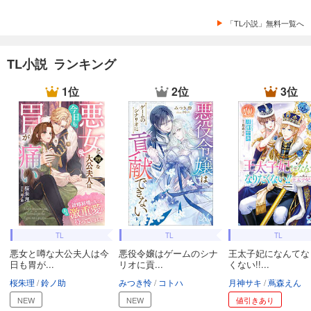
「TL小説」無料一覧へ
TL小説 ランキング
1位
2位
3位
TL
TL
TL
悪女と噂な大公夫人は今
悪役令嬢はゲームのシナ
王太子妃になんてな
日も胃が...
リオに貢...
くない!!...
桜朱理
鈴ノ助
みつき怜
コトハ
月神サキ
蔦森えん
NEW
NEW
値引きあり