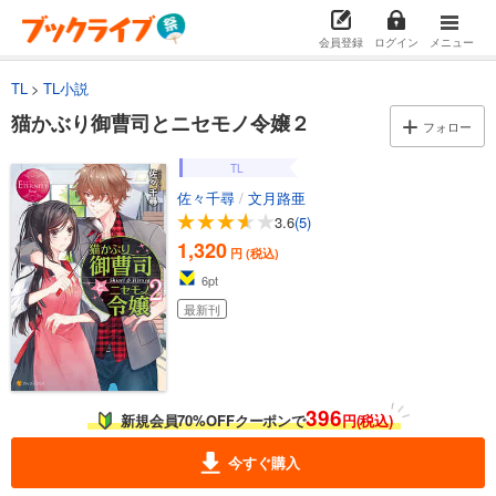
会員登録
ログイン
メニュー
TL
TL小説
猫かぶり御曹司とニセモノ令嬢２
フォロー
TL
佐々千尋
/
文月路亜
3.6
(5)
1,320
円 (税込)
6
pt
最新刊
396
新規会員70%OFFクーポンで
円(税込)
今すぐ購入