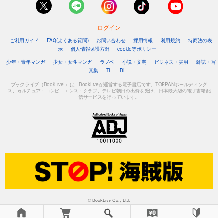
ログイン
ご利用ガイド
FAQ(よくある質問)
お問い合わせ
採用情報
利用規約
特商法の表
示
個人情報保護方針
cookie等ポリシー
少年・青年マンガ
少女・女性マンガ
ラノベ
小説・文芸
ビジネス・実用
雑誌・写
真集
TL
BL
ブックライブ（BookLive!）は、BookLiveが運営する電子書店です。TOPPANホールディング
ス、カルチュア・コンビニエンス・クラブ、テレビ朝日の出資を受け、日本最大級の電子書籍配
信サービスを行っています。
© BookLive Co., Ltd.