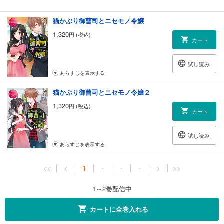
猫かぶり御曹司とニセモノ令嬢
1,320
円 (税込)
カート
試し読み
あらすじを表示する
猫かぶり御曹司とニセモノ令嬢２
1,320
円 (税込)
カート
試し読み
あらすじを表示する
<<
<
1
・
・
・
>
>>
1～2巻配信中
カートに全巻入れる