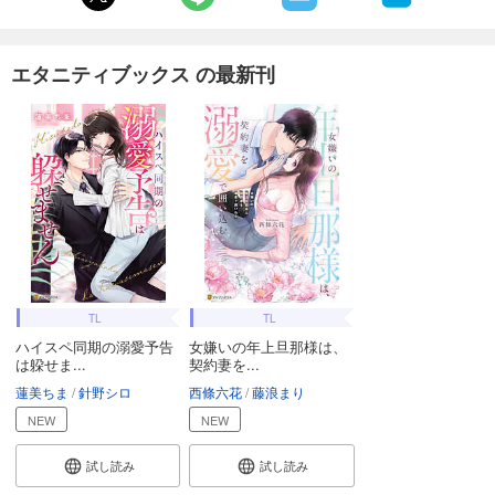
エタニティブックス の最新刊
TL
TL
ハイスペ同期の溺愛予告
女嫌いの年上旦那様は、
は躱せま...
契約妻を...
蓮美ちま
針野シロ
西條六花
藤浪まり
NEW
NEW
試し読み
試し読み