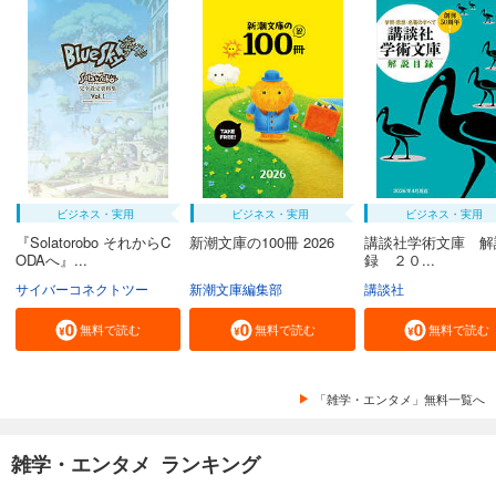
ビジネス・実用
ビジネス・実用
ビジネス・実用
『Solatorobo それからC
新潮文庫の100冊 2026
講談社学術文庫 解
ODAへ』...
録 ２０...
サイバーコネクトツー
新潮文庫編集部
講談社
無料で読む
無料で読む
無料で読む
「雑学・エンタメ」無料一覧へ
雑学・エンタメ ランキング