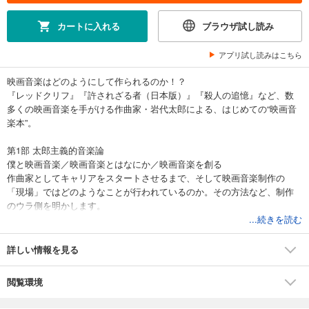
カートに入れる
ブラウザ試し読み
アプリ試し読みはこちら
映画音楽はどのようにして作られるのか！？
『レッドクリフ』『許されざる者（日本版）』『殺人の追憶』など、数
多くの映画音楽を手がける作曲家・岩代太郎による、はじめての“映画音
楽本”。
第1部 太郎主義的音楽論
僕と映画音楽／映画音楽とはなにか／映画音楽を創る
作曲家としてキャリアをスタートさせるまで、そして映画音楽制作の
「現場」ではどのようなことが行われているのか。その方法など、制作
のウラ側を明かします。
...続きを読む
第2部 作曲家×映画監督 12人との対話
石井裕也／沖田修一／崔 洋一／白石和彌／中村義洋／成島 出／平山秀幸
詳しい情報を見る
／松岡錠司／山下敦弘／行定 勲／李 相日／ジョン・ウー
映画界の第一線で活躍する総勢12名の映画監督との対談を通し、映画音
閲覧環境
楽をどう捉えるか、どう創るか、さまざまに捉えられる「映画音楽」の
現状を詳らかにします。