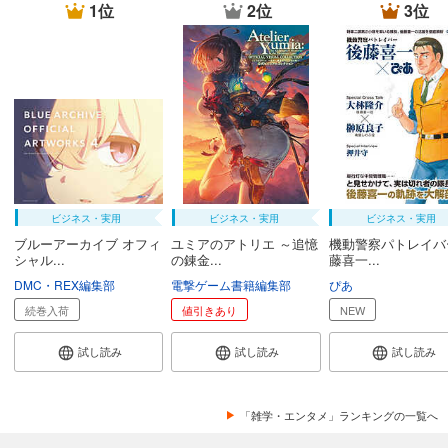
1位
2位
3位
ビジネス・実用
ビジネス・実用
ビジネス・実用
ブルーアーカイブ オフィ
ユミアのアトリエ ～追憶
機動警察パトレイバ
シャル...
の錬金...
藤喜一...
DMC・REX編集部
電撃ゲーム書籍編集部
ぴあ
続巻入荷
値引きあり
NEW
試し読み
試し読み
試し読み
「雑学・エンタメ」ランキングの一覧へ