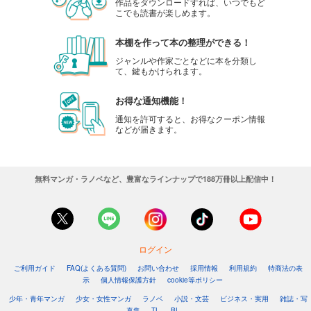
作品をダウンロードすれば、いつでもど
こでも読書が楽しめます。
本棚を作って本の整理ができる！
ジャンルや作家ごとなどに本を分類し
て、鍵もかけられます。
お得な通知機能！
通知を許可すると、お得なクーポン情報
などが届きます。
無料マンガ・ラノベなど、豊富なラインナップで188万冊以上配信中！
ログイン
ご利用ガイド
FAQ(よくある質問)
お問い合わせ
採用情報
利用規約
特商法の表
示
個人情報保護方針
cookie等ポリシー
少年・青年マンガ
少女・女性マンガ
ラノベ
小説・文芸
ビジネス・実用
雑誌・写
真集
TL
BL