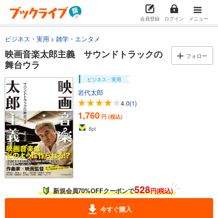
会員登録
ログイン
メニュー
ビジネス・実用
雑学・エンタメ
映画音楽太郎主義 サウンドトラックの
フォロー
舞台ウラ
ビジネス・実用
岩代太郎
4.0
(1)
1,760
円 (税込)
8
pt
528
新規会員70%OFFクーポンで
円(税込)
今すぐ購入