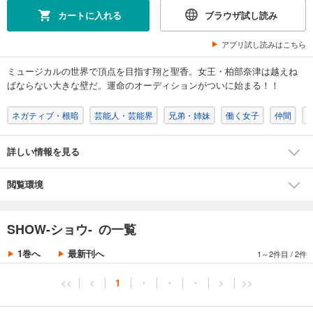
カートに入れる
ブラウザ試し読み
アプリ試し読みはこちら
ミュージカルの世界で頂点を目指す翔と聖香。女王・柏部奈津は越えね
ばならない大きな壁だ。運命のオーディションがついに始まる！！
ネガティブ・根暗
芸能人・芸能界
兄弟・姉妹
働く女子
仲間
詳しい情報を見る
閲覧環境
SHOW-ショウ- の一覧
1巻へ
最新刊へ
1～2件目
/
2件
<<
<
1
・
・
・
>
>>