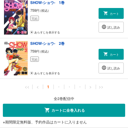
SHOW-ショウ- 1巻
759
円 (税込)
カート
完結
試し読み
あらすじを表示する
SHOW-ショウ- 2巻
759
円 (税込)
カート
完結
試し読み
あらすじを表示する
<<
<
1
・
・
・
>
>>
全2巻配信中
カートに全巻入れる
※期間限定無料版、予約作品はカートに入りません