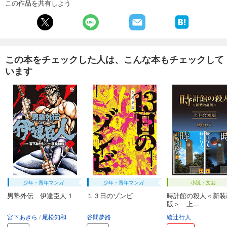
この作品を共有しよう
この本をチェックした人は、こんな本もチェックして
います
少年・青年マンガ
少年・青年マンガ
小説・文芸
男塾外伝 伊達臣人 1
１３日のゾンビ
時計館の殺人＜新装
版＞ 上...
宮下あきら
尾松知和
谷間夢路
綾辻行人