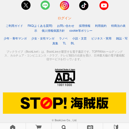
ログイン
ご利用ガイド
FAQ(よくある質問)
お問い合わせ
採用情報
利用規約
特商法の表
示
個人情報保護方針
cookie等ポリシー
少年・青年マンガ
少女・女性マンガ
ラノベ
小説・文芸
ビジネス・実用
雑誌・写
真集
TL
BL
ブックライブ（BookLive!）は、BookLiveが運営する電子書店です。TOPPANホールディング
ス、カルチュア・コンビニエンス・クラブ、テレビ朝日の出資を受け、日本最大級の電子書籍配
信サービスを行っています。
© BookLive Co., Ltd.