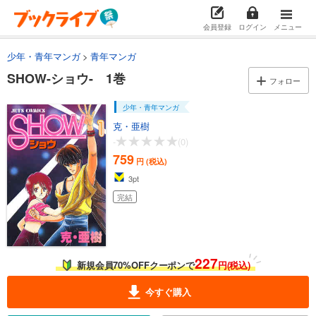
会員登録
ログイン
メニュー
少年・青年マンガ
青年マンガ
SHOW-ショウ- 1巻
フォロー
少年・青年マンガ
克・亜樹
-
(0)
759
円 (税込)
3
pt
完結
227
新規会員70%OFFクーポンで
円(税込)
今すぐ購入