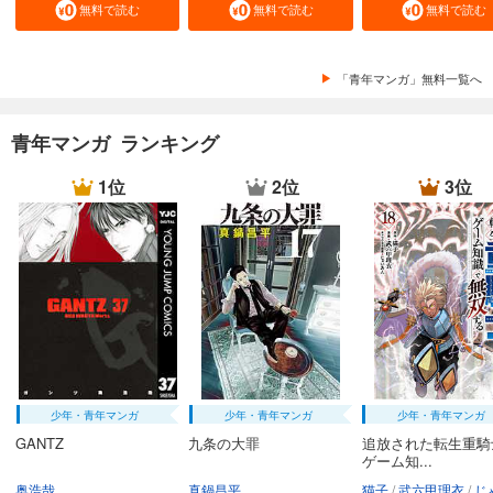
無料で読む
無料で読む
無料で読む
「青年マンガ」無料一覧へ
青年マンガ ランキング
1位
2位
3位
少年・青年マンガ
少年・青年マンガ
少年・青年マンガ
GANTZ
九条の大罪
追放された転生重騎
ゲーム知...
奥浩哉
真鍋昌平
猫子
武六甲理衣
じゃい