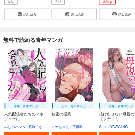
完結
完結
値引き
試し読み
試し読み
試し読み
無料で読める青年マンガ
少年・青年マンガ
少年・青年マンガ
少年・青年マンガ
人気配信者たちのマネー
秘密の授業
抜け出せない母親の
ジャーに...
【タテヨミ...
みしべハマタ
柊咲
さかむけ
ミナちゃん
王鋼鉄
Soso
YAGYUNG