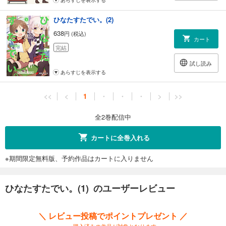
ひなたすたでい。(2)
638
円 (税込)
カート
完結
試し読み
あらすじを表示する
<<
<
1
・
・
・
>
>>
全2巻配信中
カートに全巻入れる
※期間限定無料版、予約作品はカートに入りません
ひなたすたでい。(1) のユーザーレビュー
＼ レビュー投稿でポイントプレゼント ／
※購入済みの作品が対象となります