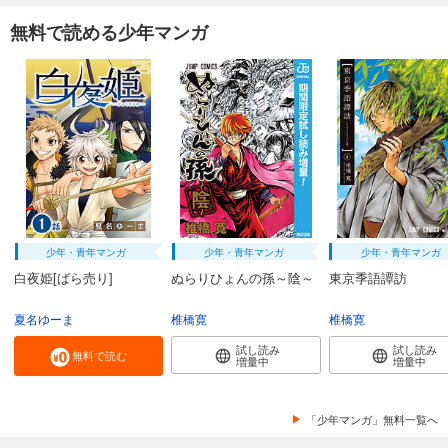
無料で読める少年マンガ
少年・青年マンガ
少年・青年マンガ
少年・青年マンガ
白夜姫[ばら売り]
ぬらりひょんの孫～陰～
東京季語譚訪
夏名ゆーま
椎橋寛
椎橋寛
試し読み
試し読み
無料で読む
増量中
増量中
「少年マンガ」無料一覧へ