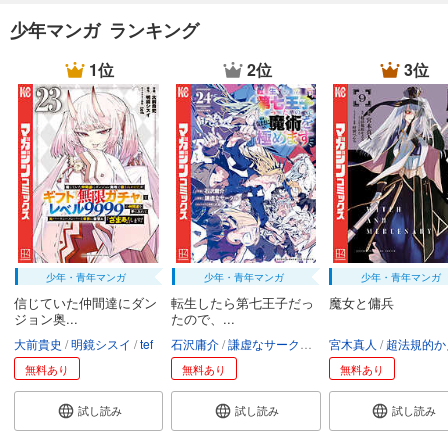
少年マンガ ランキング
1位
2位
3位
少年・青年マンガ
少年・青年マンガ
少年・青年マンガ
信じていた仲間達にダン
転生したら第七王子だっ
魔女と傭兵
ジョン奥...
たので、...
大前貴史
明鏡シスイ
tef
石沢庸介
謙虚なサークル
メル。
宮木真人
超法規的かえ
無料あり
無料あり
無料あり
試し読み
試し読み
試し読み