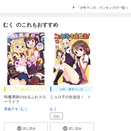
「少年マンガ」ランキングの一覧へ
むく のこれもおすすめ
ラノベ
少年・青年マンガ
時魔導師のゆるふわスロ
ニョロ子の生放送！ 1
ーライフ
草薙アキ
むく
むく
完結
試し読み
試し読み