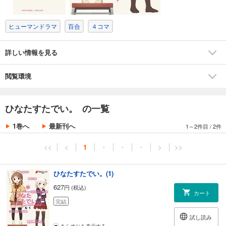
ヒューマンドラマ
百合
４コマ
詳しい情報を見る
閲覧環境
ひなたすたでい。 の一覧
1巻へ
最新刊へ
1～2件目
/
2件
<<
<
1
・
・
・
>
>>
ひなたすたでい。(1)
627
円 (税込)
カート
完結
試し読み
あらすじを表示する