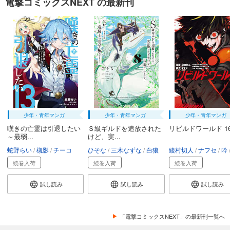
電撃コミックスNEXT の最新刊
少年・青年マンガ
少年・青年マンガ
少年・青年マンガ
嘆きの亡霊は引退したい
Ｓ級ギルドを追放された
リビルドワールド 1
～最弱...
けど、実...
蛇野らい
槻影
チーコ
ひそな
三木なずな
白狼
綾村切人
ナフセ
吟
続巻入荷
続巻入荷
続巻入荷
試し読み
試し読み
試し読み
「電撃コミックスNEXT」の最新刊一覧へ