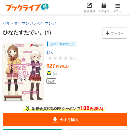
会員登録
ログイン
メニュー
少年・青年マンガ
少年マンガ
ひなたすたでい。(1)
フォロー
少年・青年マンガ
むく
-
(0)
627
円 (税込)
3
pt
完結
188
新規会員70%OFFクーポンで
円(税込)
今すぐ購入