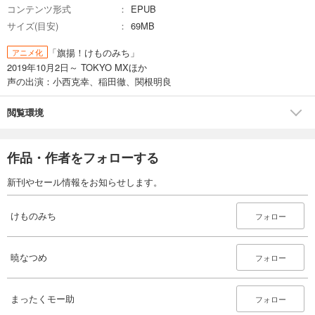
コンテンツ形式
EPUB
サイズ(目安)
69MB
「旗揚！けものみち」
アニメ化
2019年10月2日～ TOKYO MXほか
声の出演：小西克幸、稲田徹、関根明良
閲覧環境
作品・作者をフォローする
新刊やセール情報をお知らせします。
けものみち
フォロー
暁なつめ
フォロー
まったくモー助
フォロー