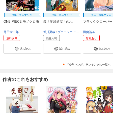
少年・青年マンガ
少年・青年マンガ
少年・青年マンガ
ONE PIECE モノクロ版
異世界居酒屋「のぶ」
ブラッククローバー
尾田栄一郎
蝉川夏哉
ヴァージニア二等兵
田畠裕基
転
無料あり
続巻入荷
無料あり
試し読み
試し読み
試し読み
「少年マンガ」ランキングの一覧へ
作者のこれもおすすめ