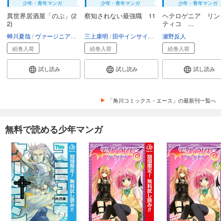
少年・青年マンガ
少年・青年マンガ
少年・青年マンガ
異世界居酒屋「のぶ」(2
察知されない最強職 11
ヘテロゲニア リン
2)
ティコ ...
蝉川夏哉
ヴァージニア二等兵
三上康明
転
田中インサイダー
瀬野反人
八城惺架
イマジカ
続巻入荷
続巻入荷
続巻入荷
試し読み
試し読み
試し読み
「角川コミックス・エース」の最新刊一覧へ
無料で読める少年マンガ