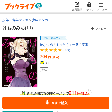
試し読み
会員登録
ログイン
メニュー
あらすじを表示する
少年・青年マンガ
少年マンガ
けものみち(5)
けものみち(11)
682
円 (税込)
フォロー
カート
完結
少年・青年マンガ
試し読み
暁なつめ
/
まったくモー助
/
夢唄
あらすじを表示する
4.8
(9)
704
けものみち(6)
円 (税込)
3
pt
682
円 (税込)
カート
完結
完結
試し読み
あらすじを表示する
211
けものみち(7)
新規会員70%OFFクーポンで
円(税込)
682
円 (税込)
今すぐ購入
カート
完結