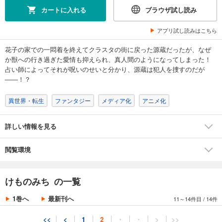
試し読み
カートに入れる
ブラウザ試し読み
あらすじを表示する
アプリ試し読みはこちら
けものみち(8)
704
円 (税込)
花子の家での一悶着を終えてクラスタの街に戻った源蔵だったが、なぜ
カート
か獣への行き過ぎた愛情も抑えられ、真人間のようになってしまった！
完結
占い師によってそれが呪いのせいと分かり、源蔵は犯人を捜すのだが
試し読み
――！？
あらすじを表示する
異世界・転生
ファンタジー
メディア化
アニメ化
けものみち(9)
704
円 (税込)
カート
詳しい情報を見る
完結
試し読み
閲覧環境
あらすじを表示する
けものみち(10)
けものみち の一覧
704
円 (税込)
カート
1巻へ
最新刊へ
11～14件目
/
14件
完結
試し読み
<<
<
1
2
・
・
>
>>