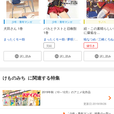
少年・青年マンガ
少年・青年マンガ
ラノベ
犬田さん 1巻
バカとテストと召喚獣
続・この素晴らしい
1巻
に爆焔を...
まったくモー助
まったくモー助
夢唄
井上堅二
暁なつめ
葉賀ユイ
三嶋くろね
完結
値引き
試し読み
試し読み
試し読み
けものみち に関連する特集
2019年秋（10～12月）のアニメ化作品
更新日:2019/09/26
「少年・青年マンガ」特集の一覧へ