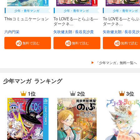
少年・青年マンガ
少年・青年マンガ
少年・青年マンガ
Thisコミュニケーション
To LOVEる―とらぶる―
To LOVEる―とら
ダークネ...
ダークネ...
六内円栄
矢吹健太朗
長谷見沙貴
矢吹健太朗
長谷見沙
無料で読む
無料で読む
無料で読む
「少年マンガ」無料一覧へ
少年マンガ ランキング
1位
2位
3位