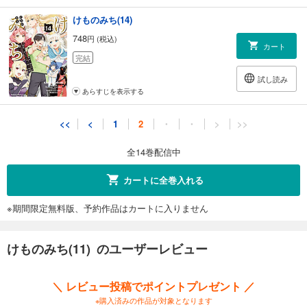
けものみち(14)
748
円 (税込)
カート
完結
試し読み
あらすじを表示する
<<
<
1
2
・
・
>
>>
全14巻配信中
カートに全巻入れる
※期間限定無料版、予約作品はカートに入りません
けものみち(11) のユーザーレビュー
＼ レビュー投稿でポイントプレゼント ／
※購入済みの作品が対象となります