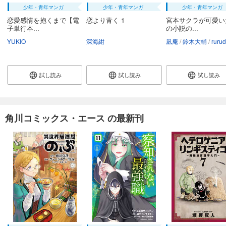
少年・青年マンガ
少年・青年マンガ
少年・青年マンガ
恋愛感情を抱くまで【電
恋より青く 1
宮本サクラが可愛い
子単行本...
の小説の...
YUKIO
深海紺
凪庵
鈴木大輔
ruru
試し読み
試し読み
試し読み
角川コミックス・エース の最新刊