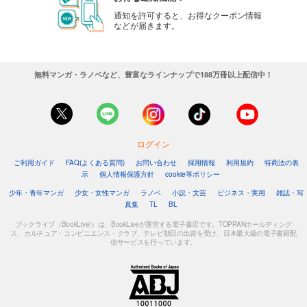
通知を許可すると、お得なクーポン情報
などが届きます。
無料マンガ・ラノベなど、豊富なラインナップで188万冊以上配信中！
ログイン
ご利用ガイド
FAQ(よくある質問)
お問い合わせ
採用情報
利用規約
特商法の表
示
個人情報保護方針
cookie等ポリシー
少年・青年マンガ
少女・女性マンガ
ラノベ
小説・文芸
ビジネス・実用
雑誌・写
真集
TL
BL
ブックライブ（BookLive!）は、BookLiveが運営する電子書店です。TOPPANホールディング
ス、カルチュア・コンビニエンス・クラブ、テレビ朝日の出資を受け、日本最大級の電子書籍配
信サービスを行っています。