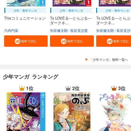
少年・青年マンガ
少年・青年マンガ
少年・青年マンガ
Thisコミュニケーション
To LOVEる―とらぶる―
To LOVEる―とら
ダークネ...
ダークネ...
六内円栄
矢吹健太朗
長谷見沙貴
矢吹健太朗
長谷見沙
無料で読む
無料で読む
無料で読む
「少年マンガ」無料一覧へ
少年マンガ ランキング
1位
2位
3位