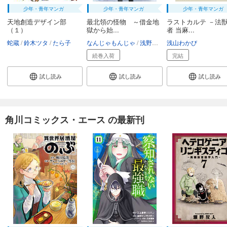
少年・青年マンガ
少年・青年マンガ
少年・青年マンガ
天地創造デザイン部
最北領の怪物 ～借金地
ラストカルテ －法
（１）
獄から始...
者 当麻...
蛇蔵
鈴木ツタ
たら子
なんじゃもんじゃ
浅野五時
浅山わかび
長浜めぐみ
続巻入荷
完結
試し読み
試し読み
試し読み
角川コミックス・エース の最新刊