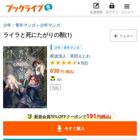
会員登録
ログイン
メニュー
少年・青年マンガ
少年マンガ
ライラと死にたがりの獣(1)
フォロー
少年・青年マンガ
斯波浅人
/
斉田えじわ
4.5
(2)
638
円 (税込)
3
pt
完結
191
新規会員70%OFFクーポンで
円(税込)
今すぐ購入