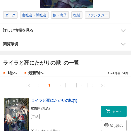
ダーク
裏社会・闇社会
娘・息子
復讐
ファンタジー
詳しい情報を見る
閲覧環境
ライラと死にたがりの獣 の一覧
1巻へ
最新刊へ
1～4件目
/
4件
<<
<
1
・
・
・
>
>>
ライラと死にたがりの獣(1)
638
円 (税込)
カート
完結
試し読み
あらすじを表示する