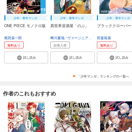
少年・青年マンガ
少年・青年マンガ
少年・青年マンガ
ONE PIECE モノクロ版
異世界居酒屋「のぶ」
ブラッククローバー
尾田栄一郎
蝉川夏哉
ヴァージニア二等兵
田畠裕基
転
無料あり
続巻入荷
無料あり
試し読み
試し読み
試し読み
「少年マンガ」ランキングの一覧へ
作者のこれもおすすめ