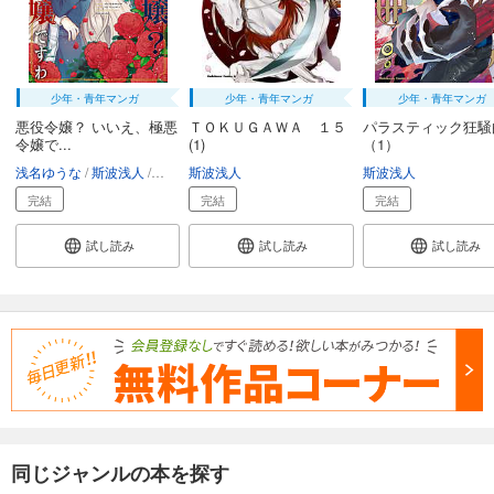
少年・青年マンガ
少年・青年マンガ
少年・青年マンガ
悪役令嬢？ いいえ、極悪
ＴＯＫＵＧＡＷＡ １５
パラスティック狂騒
令嬢で...
(1)
（1）
浅名ゆうな
斯波浅人
花ヶ田
斯波浅人
斯波浅人
完結
完結
完結
試し読み
試し読み
試し読み
同じジャンルの本を探す