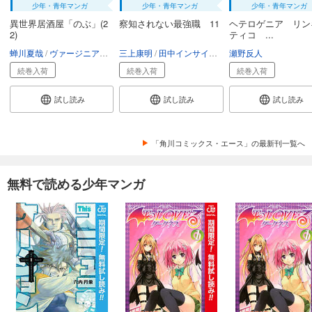
少年・青年マンガ
少年・青年マンガ
少年・青年マンガ
異世界居酒屋「のぶ」(2
察知されない最強職 11
ヘテロゲニア リン
2)
ティコ ...
蝉川夏哉
ヴァージニア二等兵
三上康明
転
田中インサイダー
瀬野反人
八城惺架
イマジカ
続巻入荷
続巻入荷
続巻入荷
試し読み
試し読み
試し読み
「角川コミックス・エース」の最新刊一覧へ
無料で読める少年マンガ