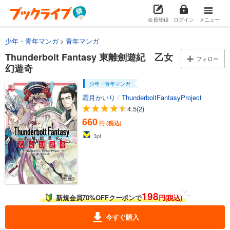
会員登録
ログイン
メニュー
少年・青年マンガ
青年マンガ
Thunderbolt Fantasy 東離劍遊紀 乙女
フォロー
幻遊奇
少年・青年マンガ
霜月かいり
/
ThunderboltFantasyProject
4.5
(2)
660
円 (税込)
3
pt
198
新規会員70%OFFクーポンで
円(税込)
今すぐ購入