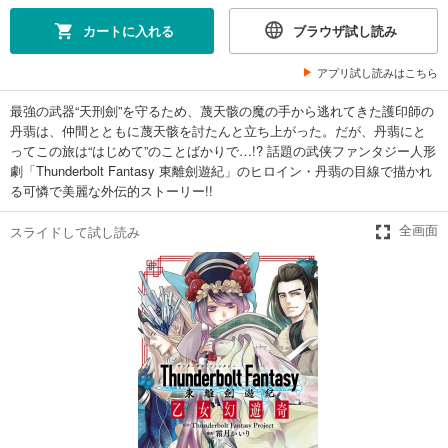
カートに入れる
ブラウザ試し読み
アプリ試し読みはこちら
最強の武器“天刑劍”を守るため、蔑天骸の魔の手から逃れてきた護印師の
丹翡は、仲間とともに蔑天骸を討たんと立ち上がった。だが、丹翡にと
ってこの旅は“はじめて”のことばかりで…!? 話題の武侠ファンタジー人形
劇「Thunderbolt Fantasy 東離劍遊紀」のヒロイン・丹翡の目線で描かれ
る可憐で美麗な外伝的ストーリー!!
スライドして試し読み
全画面