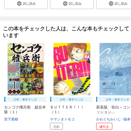
試し読み
試し読み
試し読み
この本をチェックした人は、こんな本もチェックして
います
少年・青年マンガ
少年・青年マンガ
少年・青年マンガ
センゴク権兵衛 超合本
ＢＵＴＴＥＲ！！！
新装版 告白～コン
版（１）
（１）
ッション...
宮下英樹
ヤマシタトモコ
かわぐちかいじ
福本
完結
値引き