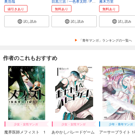
奥浩哉
目黒三吉
一色孝太郎
Parum
雁木万里
値引きあり
無料あり
無料あり
試し読み
試し読み
試し読み
「青年マンガ」ランキングの一覧へ
作者のこれもおすすめ
少女・女性マンガ
少女・女性マンガ
少年・青年マンガ
魔界医師メフィスト 1
あやかしパレードゲーム
アーサーブライト 1