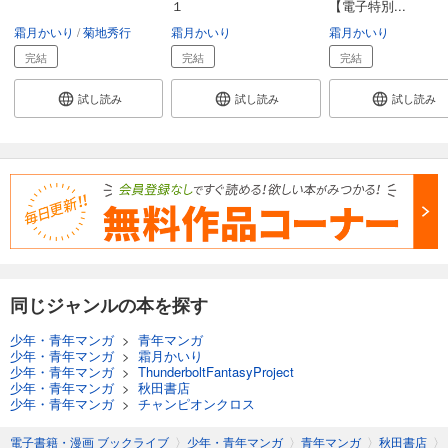
１
【電子特別...
霜月かいり
菊地秀行
霜月かいり
霜月かいり
完結
完結
完結
試し読み
試し読み
試し読み
同じジャンルの本を探す
少年・青年マンガ
>
青年マンガ
少年・青年マンガ
>
霜月かいり
少年・青年マンガ
>
ThunderboltFantasyProject
少年・青年マンガ
>
秋田書店
少年・青年マンガ
>
チャンピオンクロス
電子書籍・漫画 ブックライブ
〉
少年・青年マンガ
〉
青年マンガ
〉
秋田書店
〉