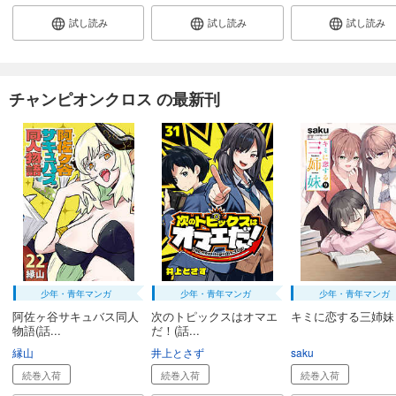
試し読み
試し読み
試し読み
チャンピオンクロス の最新刊
少年・青年マンガ
少年・青年マンガ
少年・青年マンガ
阿佐ヶ谷サキュバス同人
次のトピックスはオマエ
キミに恋する三姉妹
物語(話...
だ！(話...
縁山
井上とさず
saku
続巻入荷
続巻入荷
続巻入荷