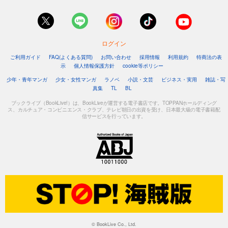
ログイン
ご利用ガイド
FAQ(よくある質問)
お問い合わせ
採用情報
利用規約
特商法の表
示
個人情報保護方針
cookie等ポリシー
少年・青年マンガ
少女・女性マンガ
ラノベ
小説・文芸
ビジネス・実用
雑誌・写
真集
TL
BL
ブックライブ（BookLive!）は、BookLiveが運営する電子書店です。TOPPANホールディング
ス、カルチュア・コンビニエンス・クラブ、テレビ朝日の出資を受け、日本最大級の電子書籍配
信サービスを行っています。
© BookLive Co., Ltd.