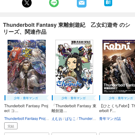
Thunderbolt Fantasy 東離劍遊紀 乙女幻遊奇 のシ
リーズ、関連作品
少年・青年マンガ
少年・青年マンガ
少年・青年マンガ
Thunderbolt Fantasy Proj
「Thunderbolt Fantasy 東
【ひとくちFebri】Th
ect コ...
離劍遊...
erbolt F...
Thunderbolt Fantasy Project
えむお
ぱなこ
Thunderbolt Fantasy Project
青年マンガ誌
完結