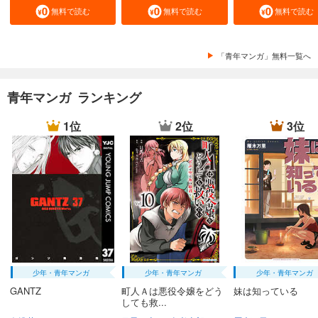
無料で読む
無料で読む
無料で読む
「青年マンガ」無料一覧へ
青年マンガ ランキング
1位
2位
3位
少年・青年マンガ
少年・青年マンガ
少年・青年マンガ
GANTZ
町人Ａは悪役令嬢をどう
妹は知っている
しても救...