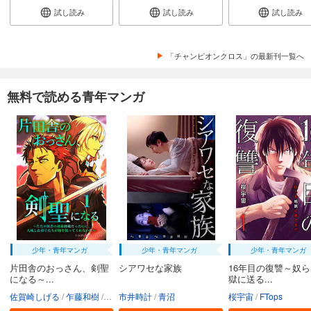
試し読み
試し読み
試し読み
「チャンピオンクロス」の最新刊一覧へ
無料で読める青年マンガ
少年・青年マンガ
少年・青年マンガ
少年・青年マンガ
片田舎のおっさん、剣聖
シアワセな家族
16年目の復讐～奴
になる～...
獄に送る...
佐賀崎しげる
乍藤和樹
鍋島テツヒロ
市井時計
青沼
桜宇宙
FTops