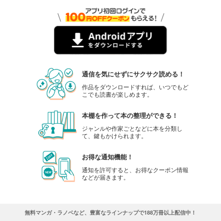
通信を気にせずにサクサク読める！
作品をダウンロードすれば、いつでもど
こでも読書が楽しめます。
本棚を作って本の整理ができる！
ジャンルや作家ごとなどに本を分類し
て、鍵もかけられます。
お得な通知機能！
通知を許可すると、お得なクーポン情報
などが届きます。
無料マンガ・ラノベなど、豊富なラインナップで188万冊以上配信中！