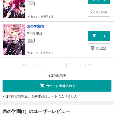
完結
試し読み
あらすじを表示する
角の学園(2)
638
円 (税込)
カート
完結
試し読み
あらすじを表示する
<<
<
1
・
・
・
>
>>
全2巻配信中
カートに全巻入れる
※期間限定無料版、予約作品はカートに入りません
角の学園(1) のユーザーレビュー