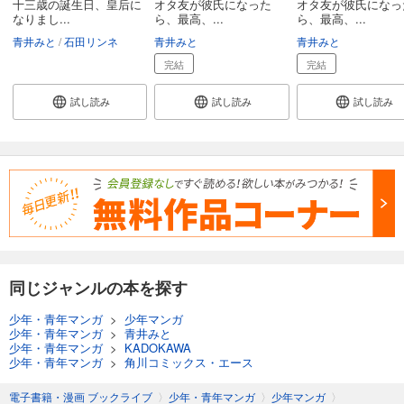
十三歳の誕生日、皇后に
オタ友が彼氏になった
オタ友が彼氏になっ
なりまし...
ら、最高、...
ら、最高、...
青井みと
石田リンネ
青井みと
青井みと
完結
完結
試し読み
試し読み
試し読み
同じジャンルの本を探す
少年・青年マンガ
>
少年マンガ
少年・青年マンガ
>
青井みと
少年・青年マンガ
>
KADOKAWA
少年・青年マンガ
>
角川コミックス・エース
電子書籍・漫画 ブックライブ
〉
少年・青年マンガ
〉
少年マンガ
〉