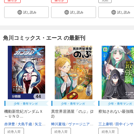
試し読み
試し読み
試し読み
角川コミックス・エース の最新刊
少年・青年マンガ
少年・青年マンガ
少年・青年マンガ
機動新世紀ガンダムＸ
異世界居酒屋「のぶ」(2
察知されない最強職
～ＵＮＤ...
2)
赤津豊
大島千歳
矢立肇・富野由悠季
蝉川夏哉
ヴァージニア二等兵
三上康明
転
田中インサイ
続巻入荷
続巻入荷
続巻入荷