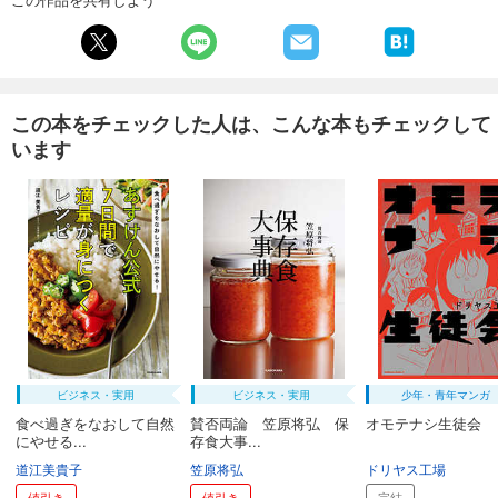
この本をチェックした人は、こんな本もチェックして
います
ビジネス・実用
ビジネス・実用
少年・青年マンガ
食べ過ぎをなおして自然
賛否両論 笠原将弘 保
オモテナシ生徒会
にやせる...
存食大事...
道江美貴子
笠原将弘
ドリヤス工場
値引き
値引き
完結