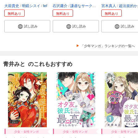
大前貴史
明鏡シスイ
tef
石沢庸介
謙虚なサークル
メル。
宮木真人
超法規的かえ
無料あり
無料あり
無料あり
試し読み
試し読み
試し読み
「少年マンガ」ランキングの一覧へ
青井みと のこれもおすすめ
少女・女性マンガ
少女・女性マンガ
少女・女性マンガ