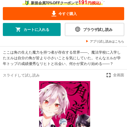
191
新規会員70%OFFクーポンで
円(税込)
今すぐ購入
カートに入れる
ブラウザ試し読み
アプリ試し読みはこちら
ここは角の生えた魔力を持つ者が存在する世界――。魔法学校に入学し
たエルは自分の角が皆より小さいことを気にしていた。そんなエルが学
年トップの成績優秀なリヒトと出会い、何かが変わり始める――？
スライドして試し読み
全画面