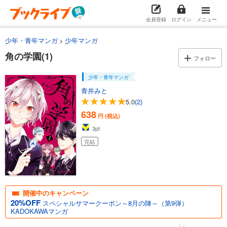
会員登録
ログイン
メニュー
少年・青年マンガ
少年マンガ
角の学園(1)
フォロー
少年・青年マンガ
青井みと
5.0
(2)
638
円 (税込)
3
pt
完結
開催中のキャンペーン
20%OFF
スペシャルサマークーポン～8月の陣～（第9弾）
KADOKAWAマンガ