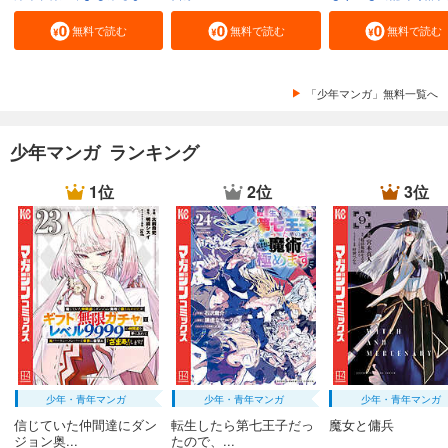
無料で読む
無料で読む
無料で読む
「少年マンガ」無料一覧へ
少年マンガ ランキング
1位
2位
3位
少年・青年マンガ
少年・青年マンガ
少年・青年マンガ
信じていた仲間達にダン
転生したら第七王子だっ
魔女と傭兵
ジョン奥...
たので、...