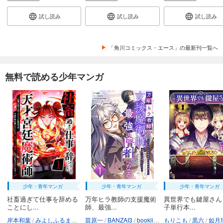
試し読み
試し読み
試し読み
「角川コミックス・エース」の最新刊一覧へ
無料で読める少年マンガ
少年・青年マンガ
少年・青年マンガ
少年・青年マンガ
社畜過ぎて仕事を辞める
万年ヒラ教師の支援魔術
異世界でも鍵屋さん
ことにし...
師、最強...
子単行本...
岸本和葉
みよしふるまち
booklistaSTUDIO
苗原一
BANZAI3
booklistaSTUDIO
もりこも
黒六
如月