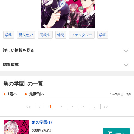
学生
魔法使い
同級生
仲間
ファンタジー
学園
詳しい情報を見る
閲覧環境
角の学園 の一覧
1巻へ
最新刊へ
1～2件目
/
2件
<<
<
1
・
・
・
>
>>
角の学園(1)
638
円 (税込)
カート