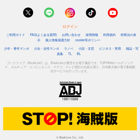
ログイン
ご利用ガイド
FAQ(よくある質問)
お問い合わせ
採用情報
利用規約
特商法の表
示
個人情報保護方針
cookie等ポリシー
少年・青年マンガ
少女・女性マンガ
ラノベ
小説・文芸
ビジネス・実用
雑誌・写
真集
TL
BL
ブックライブ（BookLive!）は、BookLiveが運営する電子書店です。TOPPANホールディング
ス、カルチュア・コンビニエンス・クラブ、テレビ朝日の出資を受け、日本最大級の電子書籍配
信サービスを行っています。
© BookLive Co., Ltd.