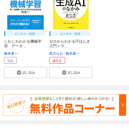
ビジネス・実用
ビジネス・実用
じわじわわかる機械学
ゼロからわかるITほんき
習 データ...
入門＋マ...
橋本泰一
黒川なお
橋本泰一
完結
値引き
試し読み
試し読み