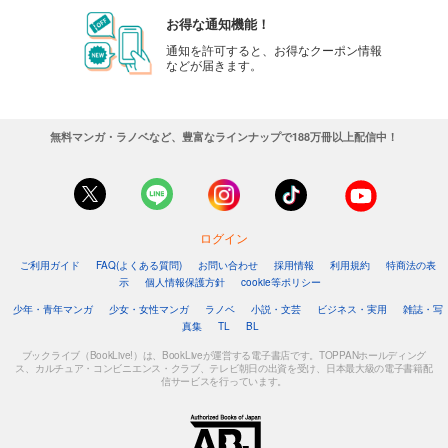
お得な通知機能！
通知を許可すると、お得なクーポン情報
などが届きます。
無料マンガ・ラノベなど、豊富なラインナップで188万冊以上配信中！
ログイン
ご利用ガイド
FAQ(よくある質問)
お問い合わせ
採用情報
利用規約
特商法の表
示
個人情報保護方針
cookie等ポリシー
少年・青年マンガ
少女・女性マンガ
ラノベ
小説・文芸
ビジネス・実用
雑誌・写
真集
TL
BL
ブックライブ（BookLive!）は、BookLiveが運営する電子書店です。TOPPANホールディング
ス、カルチュア・コンビニエンス・クラブ、テレビ朝日の出資を受け、日本最大級の電子書籍配
信サービスを行っています。