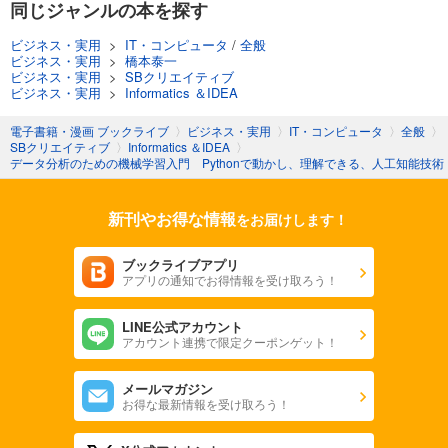
同じジャンルの本を探す
ビジネス・実用
>
IT・コンピュータ
/
全般
ビジネス・実用
>
橋本泰一
ビジネス・実用
>
SBクリエイティブ
ビジネス・実用
>
Informatics ＆IDEA
電子書籍・漫画 ブックライブ
〉
ビジネス・実用
〉
IT・コンピュータ
〉
全般
〉
SBクリエイティブ
〉
Informatics ＆IDEA
〉
データ分析のための機械学習入門 Pythonで動かし、理解できる、人工知能技術
新刊やお得な情報
をお届けします！
ブックライブアプリ
アプリの通知でお得情報を受け取ろう！
LINE公式アカウント
アカウント連携で限定クーポンゲット！
メールマガジン
お得な最新情報を受け取ろう！