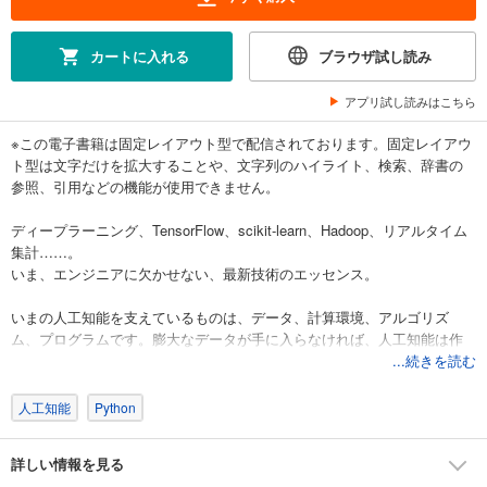
カートに入れる
ブラウザ試し読み
アプリ試し読みはこちら
※この電子書籍は固定レイアウト型で配信されております。固定レイアウ
ト型は文字だけを拡大することや、文字列のハイライト、検索、辞書の
参照、引用などの機能が使用できません。
ディープラーニング、TensorFlow、scikit-learn、Hadoop、リアルタイム
集計……。
いま、エンジニアに欠かせない、最新技術のエッセンス。
いまの人工知能を支えているものは、データ、計算環境、アルゴリズ
ム、プログラムです。膨大なデータが手に入らなければ、人工知能は作
り出せません。そして、膨大なデータを処理する計算環境、アルゴリズ
...続きを読む
ム、プログラムがなければ、人工知能は作り出せません。
本書では、具体的なデータ分析事例を交えながら、機械学習理論から実
人工知能
Python
行環境の紹介、Pythonプログラミング、ディープラーニングまでを解説
します。
詳しい情報を見る