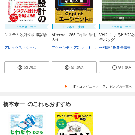
ビジネス・実用
ビジネス・実用
ビジネス・実用
システム設計の面接試験
Microsoft 365 Copilot活用
VHDLによるFPGA
大全
デバッグ
アレックス・シュウ
アクセンチュアCopilot利活用推進チーム
松村謙
坂巻佳壽美
試し読み
試し読み
試し読み
「IT・コンピュータ」ランキングの一覧へ
橋本泰一 のこれもおすすめ