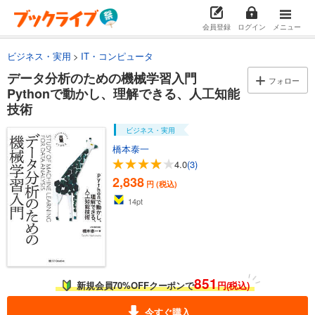
会員登録
ログイン
メニュー
ビジネス・実用
IT・コンピュータ
データ分析のための機械学習入門
フォロー
Pythonで動かし、理解できる、人工知能
技術
ビジネス・実用
橋本泰一
4.0
(3)
2,838
円 (税込)
14
pt
851
新規会員70%OFFクーポンで
円(税込)
今すぐ購入