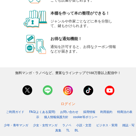
本棚を作って本の整理ができる！
ジャンルや作家ごとなどに本を分類し
て、鍵もかけられます。
お得な通知機能！
通知を許可すると、お得なクーポン情報
などが届きます。
無料マンガ・ラノベなど、豊富なラインナップで188万冊以上配信中！
ログイン
ご利用ガイド
FAQ(よくある質問)
お問い合わせ
採用情報
利用規約
特商法の表
示
個人情報保護方針
cookie等ポリシー
少年・青年マンガ
少女・女性マンガ
ラノベ
小説・文芸
ビジネス・実用
雑誌・写
真集
TL
BL