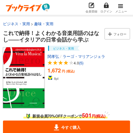
会員登録
ログイン
メニュー
ビジネス・実用
趣味・実用
これで納得！よくわかる音楽用語のはな
フォロー
し――イタリアの日常会話から学ぶ
ビジネス・実用
関孝弘
/
ラーゴ・マリアンジェラ
4.0
(5)
1,672
円 (税込)
8
pt
501
新規会員70%OFFクーポンで
円(税込)
今すぐ購入