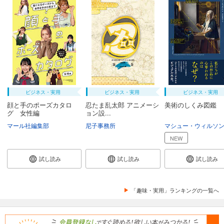
ビジネス・実用
ビジネス・実用
ビジネス・実用
顔と手のポーズカタロ
忍たま乱太郎 アニメーシ
美術のしくみ図鑑
グ 女性編
ョン設...
マール社編集部
尼子事務所
マシュー・ウィルソ
NEW
試し読み
試し読み
試し読み
「趣味・実用」ランキングの一覧へ