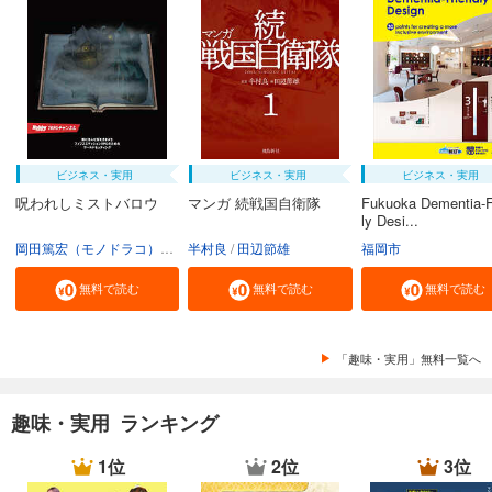
ビジネス・実用
ビジネス・実用
ビジネス・実用
呪われしミストバロウ
マンガ 続戦国自衛隊
Fukuoka Dementia-F
ly Desi...
岡田篤宏（モノドラコ）
宮﨑樹
半村良
田辺節雄
福岡市
無料で読む
無料で読む
無料で読む
「趣味・実用」無料一覧へ
趣味・実用 ランキング
1位
2位
3位