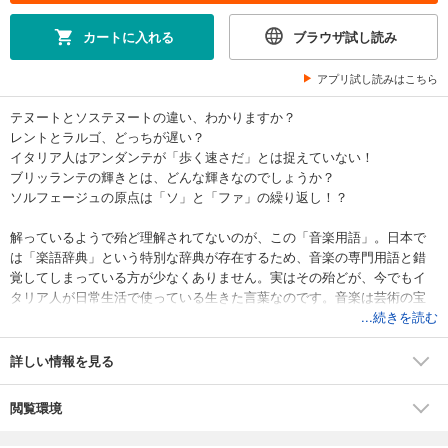
カートに入れる
ブラウザ試し読み
アプリ試し読みはこちら
テヌートとソステヌートの違い、わかりますか？
レントとラルゴ、どっちが遅い？
イタリア人はアンダンテが「歩く速さだ」とは捉えていない！
ブリッランテの輝きとは、どんな輝きなのでしょうか？
ソルフェージュの原点は「ソ」と「ファ」の繰り返し！？
解っているようで殆ど理解されてないのが、この「音楽用語」。日本で
は「楽語辞典」という特別な辞典が存在するため、音楽の専門用語と錯
覚してしまっている方が少なくありません。実はその殆どが、今でもイ
タリア人が日常生活で使っている生きた言葉なのです。音楽は芸術の宝
庫イタリアに有り！！ですから、幼稚園生も小学生も大人も何の苦もな
...続きを読む
く、音楽用語の意味する微妙なニュアンスを完全に把握しています。
本書は、世界的ピアニスト関孝弘とイタリア人ラーゴ・マリアンジェラ
詳しい情報を見る
夫妻が、「音楽用語」の真の意味を解き明かす書き下ろしエッセイで
す。レッスンや名曲に頻繁に現れる 70の音楽用語を取り上げ、それらの
閲覧環境
単語を使った日常会話例と写真、実際の楽曲例とそのワンポイント・メ
モを、更にコーヒーブレイクとして音楽用語にまつわる興味深い10個の