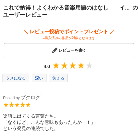
コラムを織り交ぜながら、その言葉の持つ微妙なニュアンスが理解でき
これで納得！よくわかる音楽用語のはなし――イ... の
るよう分かりやすく綴っています。
ユーザーレビュー
正に全ての音楽人へおくる、とっておき〈目からウロコの「音楽用語」
のはなし〉です。この一冊によって、音楽することへの新しい世界が大
きく広がることでしょう。
＼ レビュー投稿でポイントプレゼント ／
※購入済みの作品が対象となります
レビューを書く
4.0
タメになる
深い
笑える
ブクログ
Posted by
楽譜に出てくる言葉たち。
「なるほど、こんな意味もあったんかー！」
という発見の連続でした。