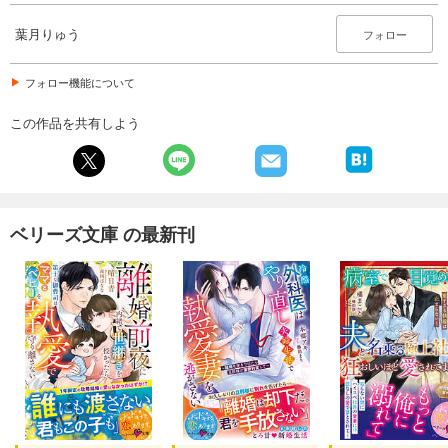
葉月りゅう
フォロー
フォロー機能について
この作品を共有しよう
ベリーズ文庫 の最新刊