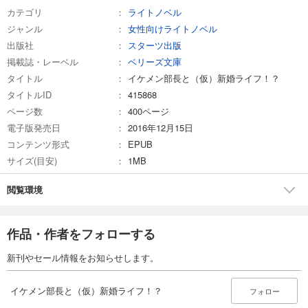
カテゴリ
ライトノベル
ジャンル
女性向けライトノベル
出版社
スターツ出版
掲載誌・レーベル
ベリーズ文庫
タイトル
イケメン部長と（仮）新婚ライフ！？
タイトルID
415868
ページ数
400ページ
電子版発売日
2016年12月15日
コンテンツ形式
EPUB
サイズ(目安)
1MB
閲覧環境
作品・作者をフォローする
新刊やセール情報をお知らせします。
イケメン部長と（仮）新婚ライフ！？
フォロー