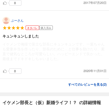
2017年07月20日
0
ぶーさん
ネタバレ
購入済み
キュンキュンしました
イケメンで俺様で策士な部長にキュンキュンです。一葉ちゃん
も愛妻弁当を作ったり、部長のために…と仕事を助けたり、素
直で健気なところが可愛らしい。ハッピーエンドで良かった。
最後までドキドキしちゃいました。
2020年11月01日
0
すべてのレビューを見る(
2
)
イケメン部長と（仮）新婚ライフ！？ の詳細情報