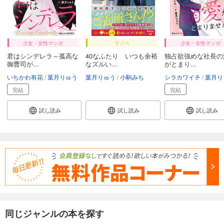
少女・女性マンガ
ラノベ
少女・女性マンガ
君はシンデレラ～孤高な
40なふたり いつも余裕
独占欲強めな社長の
御曹司が...
なズルい...
がとまり...
いちかわ有花
葉月りゅう
葉月りゅう
小駒みち
シラカワイチ
葉月り
完結
完結
試し読み
試し読み
試し読み
同じジャンルの本を探す