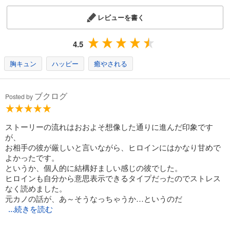
レビューを書く
4.5
胸キュン
ハッピー
癒やされる
ブクログ
Posted by
ストーリーの流れはおおよそ想像した通りに進んだ印象です
が、
お相手の彼が厳しいと言いながら、ヒロインにはかなり甘めで
よかったです。
というか、個人的に結構好ましい感じの彼でした。
ヒロインも自分から意思表示できるタイプだったのでストレス
なく読めました。
元カノの話が、あ～そうなっちゃうか…というのだ
...続きを読む