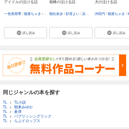
アイドルの泣ける話
相棒の泣ける話
犬の泣ける話
一色美雨季
猫屋ちゃき
ひらび久美
朝比奈歩
朝比奈歩
杉背よい
浜野稚子
浜野稚子
沖田円
朝来みゆか
猫屋ちゃき
猫屋ちゃき
浅海ユ
神野オ
鳩
試し読み
試し読み
試し読み
同じジャンルの本を探す
TL
>
TL小説
TL
>
朝来みゆか
TL
>
倉津
TL
>
パブリッシングリンク
TL
>
らぶドロップス