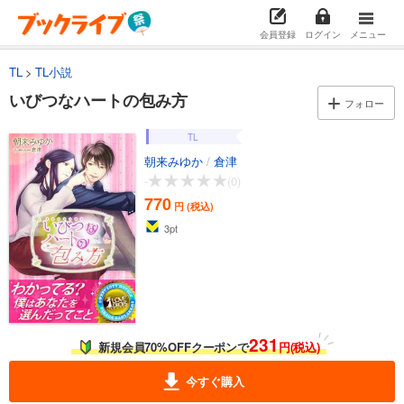
会員登録
ログイン
メニュー
TL
TL小説
いびつなハートの包み方
フォロー
TL
朝来みゆか
/
倉津
-
(0)
770
円 (税込)
3
pt
231
新規会員70%OFFクーポンで
円(税込)
今すぐ購入