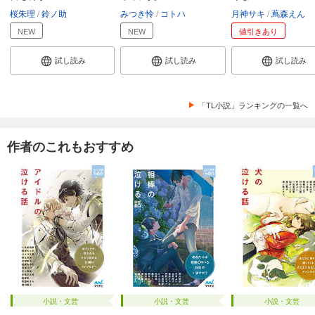
桜朱理
鈴ノ助
みつき怜
コトハ
月神サキ
蔦森えん
NEW
NEW
値引きあり
試し読み
試し読み
試し読み
「TL小説」ランキングの一覧へ
作者のこれもおすすめ
小説・文芸
小説・文芸
小説・文芸