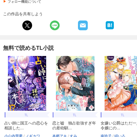
フォロー機能について
この作品を共有しよう
無料で読めるTL小説
TL
TL
TL
占い師に国王への恋心を
恋と嘘 独占欲強すぎ年
女嫌い公爵はただ一
相談した...
の差幼馴...
令嬢にの...
小山内慧夢
ノギカワ
本郷アキ
すみ
南玲子
緋いろ