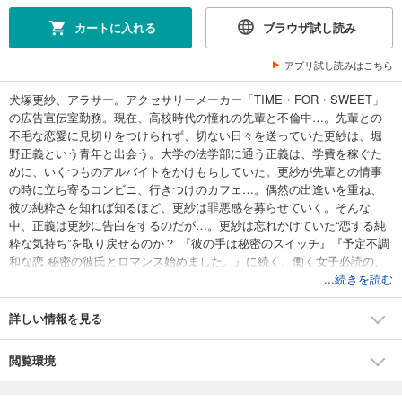
カートに入れる
ブラウザ試し読み
アプリ試し読みはこちら
犬塚更紗、アラサー。アクセサリーメーカー「TIME・FOR・SWEET」
の広告宣伝室勤務。現在、高校時代の憧れの先輩と不倫中…。先輩との
不毛な恋愛に見切りをつけられず、切ない日々を送っていた更紗は、堀
野正義という青年と出会う。大学の法学部に通う正義は、学費を稼ぐた
めに、いくつものアルバイトをかけもちしていた。更紗が先輩との情事
の時に立ち寄るコンビニ、行きつけのカフェ…。偶然の出逢いを重ね、
彼の純粋さを知れば知るほど、更紗は罪悪感を募らせていく。そんな
中、正義は更紗に告白をするのだが…。更紗は忘れかけていた“恋する純
粋な気持ち”を取り戻せるのか？ 『彼の手は秘密のスイッチ』『予定不調
和な恋 秘密の彼氏とロマンス始めました。』に続く、働く女子必読の、
恋したくなるラブストーリー！
...続きを読む
詳しい情報を見る
閲覧環境