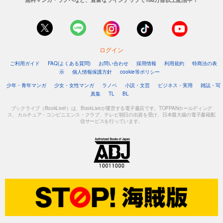
ログイン
ご利用ガイド
FAQ(よくある質問)
お問い合わせ
採用情報
利用規約
特商法の表
示
個人情報保護方針
cookie等ポリシー
少年・青年マンガ
少女・女性マンガ
ラノベ
小説・文芸
ビジネス・実用
雑誌・写
真集
TL
BL
ブックライブ（BookLive!）は、BookLiveが運営する電子書店です。TOPPANホールディング
ス、カルチュア・コンビニエンス・クラブ、テレビ朝日の出資を受け、日本最大級の電子書籍配
信サービスを行っています。