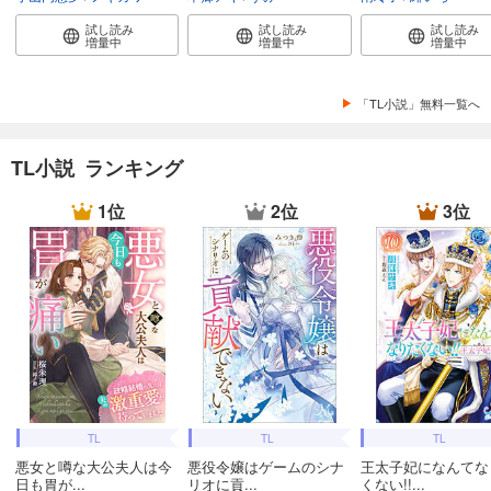
試し読み
試し読み
試し読み
増量中
増量中
増量中
「TL小説」無料一覧へ
TL小説 ランキング
1位
2位
3位
TL
TL
TL
悪女と噂な大公夫人は今
悪役令嬢はゲームのシナ
王太子妃になんてな
日も胃が...
リオに貢...
くない!!...