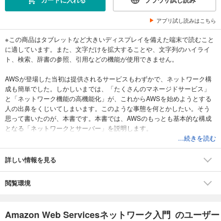
アプリ試し読みはこちら
※この商品はタブレットなど大きいディスプレイを備えた端末で読むこと
に適しています。また、文字だけを拡大することや、文字列のハイライ
ト、検索、辞書の参照、引用などの機能が使用できません。
AWSが登場した当初は提供されるサービスもわずかで、ネットワーク構
成も簡単でした。しかしいまでは、「たくさんのマネージドサービス」
と「ネットワーク機能の高機能化」が、これからAWSを始めようとする
人の出鼻をくじいてしまいます。このような事態を何とかしたい。そう
思って書いたのが、本書です。本書では、AWSのもっとも基本的な構成
となる「ネットワークとサーバー」を説明します。
AWSにおいてネットワークは「VPC」、サーバーは「EC2インスタン
...続きを読む
ス」で構成されます。本書では、この2つの機能を中心に解説します。
本書では、Webサーバー1台とデータベースサーバー1台で構成されたオ
詳しい情報を見る
ンプレミスのシステムをAWSで実現するには、AWSならではの決まりご
とや罠がたくさんあります。たとえば、「最初に利用するIPアドレスの
閲覧環境
範囲を決めて、それを分割してネットワークを構築する」「インターネ
ットに接続する場合でも、ネットワークの設計上はプライベートIPアド
レスを使う」などです。本書では、こうしたAWSならではの勘所を説明
Amazon Web Servicesネットワーク入門 のユーザー
しながら、最終的に、独自ドメインでWebサーバーを運用できるように