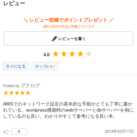
レビュー
するところまでを説明します。
＼ レビュー投稿でポイントプレゼント ／
※購入済みの作品が対象となります
レビューを書く
4.0
タメになる
カッコいい
ブクログ
Posted by
AWSでのネットワーク設定の基本的な手順がとても丁寧に書か
れている。wordpress構築時のwebサーバーとdbサーバーを例に
しているのも良い。わかりやすくて参考になる良い本。
2019年02月17日
0