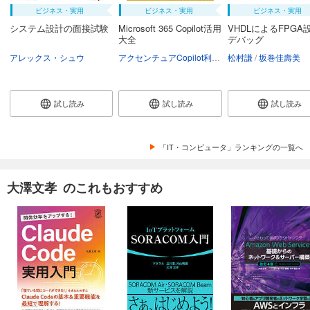
ビジネス・実用
ビジネス・実用
ビジネス・実用
システム設計の面接試験
Microsoft 365 Copilot活用
VHDLによるFPGA
大全
デバッグ
アレックス・シュウ
アクセンチュアCopilot利活用推進チーム
松村謙
坂巻佳壽美
試し読み
試し読み
試し読み
「IT・コンピュータ」ランキングの一覧へ
大澤文孝 のこれもおすすめ