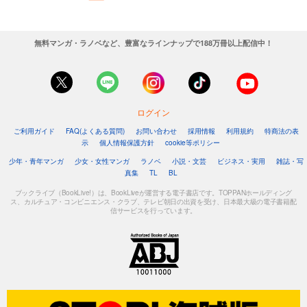
無料マンガ・ラノベなど、豊富なラインナップで188万冊以上配信中！
ログイン
ご利用ガイド
FAQ(よくある質問)
お問い合わせ
採用情報
利用規約
特商法の表
示
個人情報保護方針
cookie等ポリシー
少年・青年マンガ
少女・女性マンガ
ラノベ
小説・文芸
ビジネス・実用
雑誌・写
真集
TL
BL
ブックライブ（BookLive!）は、BookLiveが運営する電子書店です。TOPPANホールディング
ス、カルチュア・コンビニエンス・クラブ、テレビ朝日の出資を受け、日本最大級の電子書籍配
信サービスを行っています。