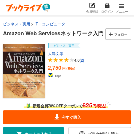
会員登録
ログイン
メニュー
ビジネス・実用
IT・コンピュータ
Amazon Web Servicesネットワーク入門
フォロー
ビジネス・実用
大澤文孝
4.0
(2)
2,750
円 (税込)
13
pt
825
新規会員70%OFFクーポンで
円(税込)
今すぐ購入
カートに入れる
ブラウザ試し読み