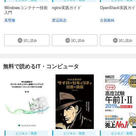
Windowsコンテナー技術
nginx実践ガイド
OpenStack実践ガ
入門
真壁徹
渡辺高志
古賀政純
試し読み
試し読み
試し読み
無料で読めるIT・コンピュータ
ビジネス・実用
ビジネス・実用
ビジネス・実用