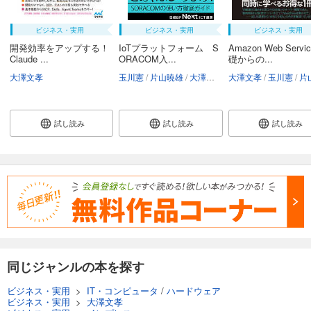
ビジネス・実用
ビジネス・実用
ビジネス・実用
開発効率をアップする！
IoTプラットフォーム S
Amazon Web Servi
Claude ...
ORACOM入...
礎からの...
大澤文孝
玉川憲
片山暁雄
大澤文孝
大澤文孝
玉川憲
片山
試し読み
試し読み
試し読み
同じジャンルの本を探す
ビジネス・実用
>
IT・コンピュータ
/
ハードウェア
ビジネス・実用
>
大澤文孝