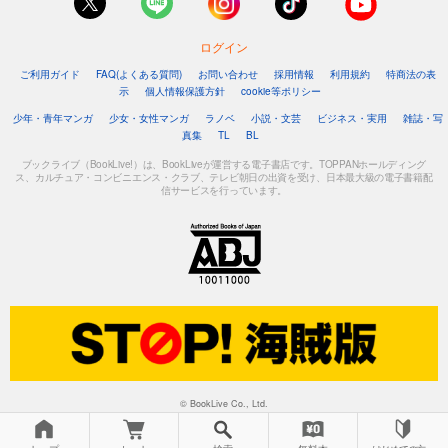
ログイン
ご利用ガイド
FAQ(よくある質問)
お問い合わせ
採用情報
利用規約
特商法の表
示
個人情報保護方針
cookie等ポリシー
少年・青年マンガ
少女・女性マンガ
ラノベ
小説・文芸
ビジネス・実用
雑誌・写
真集
TL
BL
ブックライブ（BookLive!）は、BookLiveが運営する電子書店です。TOPPANホールディング
ス、カルチュア・コンビニエンス・クラブ、テレビ朝日の出資を受け、日本最大級の電子書籍配
信サービスを行っています。
© BookLive Co., Ltd.