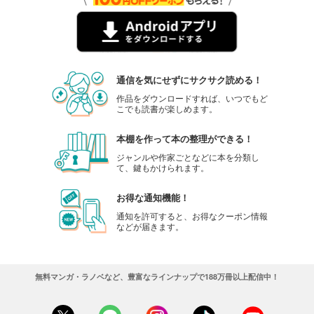
通信を気にせずにサクサク読める！
作品をダウンロードすれば、いつでもど
こでも読書が楽しめます。
本棚を作って本の整理ができる！
ジャンルや作家ごとなどに本を分類し
て、鍵もかけられます。
お得な通知機能！
通知を許可すると、お得なクーポン情報
などが届きます。
無料マンガ・ラノベなど、豊富なラインナップで188万冊以上配信中！