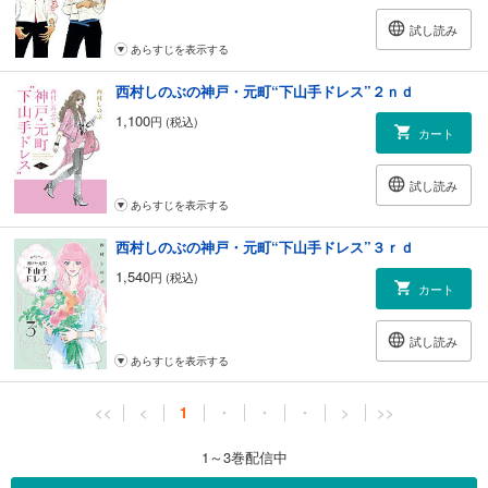
試し読み
あらすじを表示する
西村しのぶの神戸・元町“下山手ドレス”２ｎｄ
1,100
円 (税込)
カート
試し読み
あらすじを表示する
西村しのぶの神戸・元町“下山手ドレス”３ｒｄ
1,540
円 (税込)
カート
試し読み
あらすじを表示する
<<
<
1
・
・
・
>
>>
1～3巻配信中