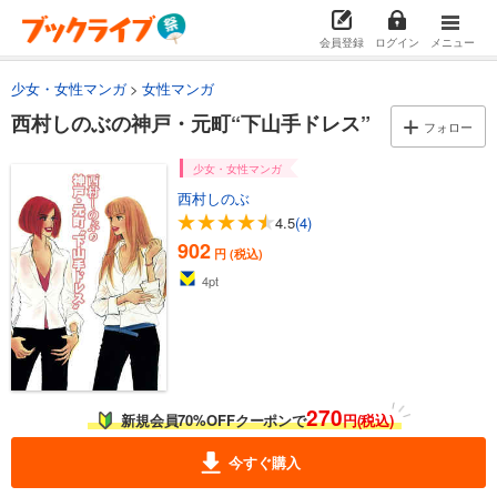
会員登録
ログイン
メニュー
少女・女性マンガ
女性マンガ
西村しのぶの神戸・元町“下山手ドレス”
フォロー
少女・女性マンガ
西村しのぶ
4.5
(4)
902
円 (税込)
4
pt
270
新規会員70%OFFクーポンで
円(税込)
今すぐ購入