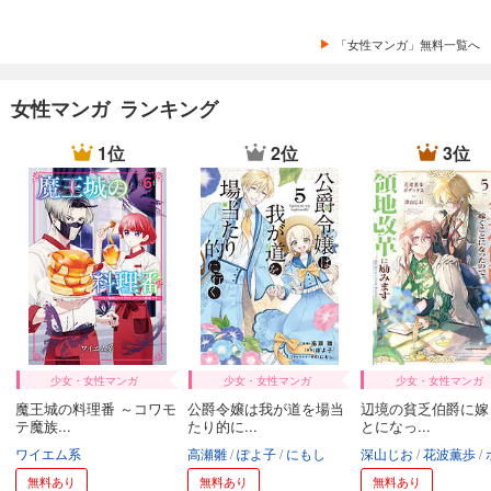
「女性マンガ」無料一覧へ
女性マンガ ランキング
1位
2位
3位
少女・女性マンガ
少女・女性マンガ
少女・女性マンガ
魔王城の料理番 ～コワモ
公爵令嬢は我が道を場当
辺境の貧乏伯爵に嫁
テ魔族...
たり的に...
とになっ...
ワイエム系
高瀬雛
ぽよ子
にもし
深山じお
花波薫歩
ボダ
無料あり
無料あり
無料あり