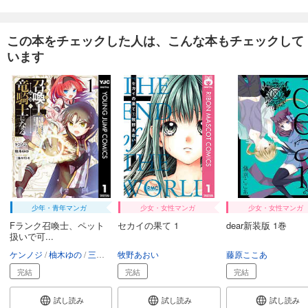
この本をチェックした人は、こんな本もチェックして
います
少年・青年マンガ
少女・女性マンガ
少女・女性マンガ
Fランク召喚士、ペット
セカイの果て 1
dear新装版 1巻
扱いで可...
ケンノジ
柚木ゆの
三弥カズトモ
牧野あおい
藤原ここあ
完結
完結
完結
試し読み
試し読み
試し読み