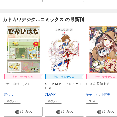
カドカワデジタルコミックス の最新刊
少女・女性マンガ
少年・青年マンガ
少女・女性マンガ
でかいはち（２）
ＣＬＡＭＰ ＰＲＥＭＩ
にゃん探偵まる
ＵＭ Ｃ...
遊ハち
CLAMP
滝子ちえ
亜沙美
続巻入荷
続巻入荷
NEW
試し読み
試し読み
試し読み