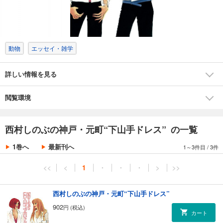
動物
エッセイ・雑学
詳しい情報を見る
閲覧環境
西村しのぶの神戸・元町“下山手ドレス” の一覧
1巻へ
最新刊へ
1～3件目
/
3件
<<
<
1
・
・
・
>
>>
西村しのぶの神戸・元町“下山手ドレス”
902
円 (税込)
カート