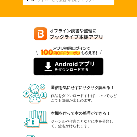
通信を気にせずにサクサク読める！
作品をダウンロードすれば、いつでもど
こでも読書が楽しめます。
本棚を作って本の整理ができる！
ジャンルや作家ごとなどに本を分類し
て、鍵もかけられます。