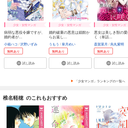
少女・女性マンガ
少女・女性マンガ
少女・女性マンガ
病弱な悪役令嬢ですが、
婚約破棄の悪意は娼館か
悪女は美しき獣の愛
婚約者が...
らお返し...
く（単話...
小箱ハコ
沢野いずみ
うもう
皐月めい
斎賀菜月
烏丸紫明
無料あり
無料あり
無料あり
試し読み
試し読み
試し読み
「少女マンガ」ランキングの一覧へ
椎名軽穂 のこれもおすすめ