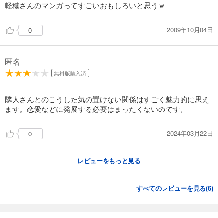
軽穂さんのマンガってすごいおもしろいと思うｗ
2009年10月04日
0
匿名
無料版購入済
隣人さんとのこうした気の置けない関係はすごく魅力的に思え
ます。恋愛などに発展する必要はまったくないのです。
2024年03月22日
0
レビューをもっと見る
すべてのレビューを見る(
6
)