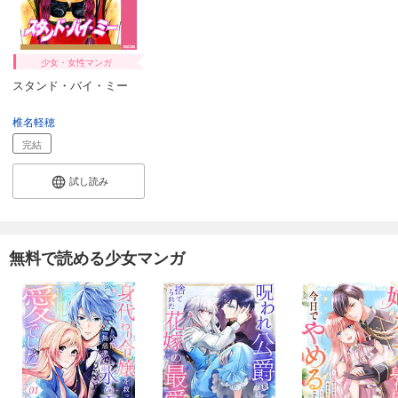
少女・女性マンガ
スタンド・バイ・ミー
椎名軽穂
完結
試し読み
無料で読める少女マンガ