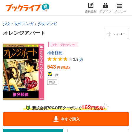
会員登録
ログイン
メニュー
少女・女性マンガ
少女マンガ
オレンジアパート
フォロー
少女・女性マンガ
椎名軽穂
3.8
(6)
543
円 (税込)
2
pt
完結
162
新規会員70%OFFクーポンで
円(税込)
今すぐ購入