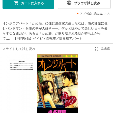
カートに入れる
ブラウザ試し読み
アプリ試し読みはこちら
オンボロアパート「かめ荘」に住む漫画家の生田ななは、隣の部屋に住
むバンドマン・兵庫の事が大好き――。何かと賑やかで楽しい日々を暮
らすなな達だが、ある日「かめ荘」が取り壊される話が持ち上がっ
て…。 【同時収録】ベイビィ自転車／野良猫アパート
スライドして試し読み
全画面