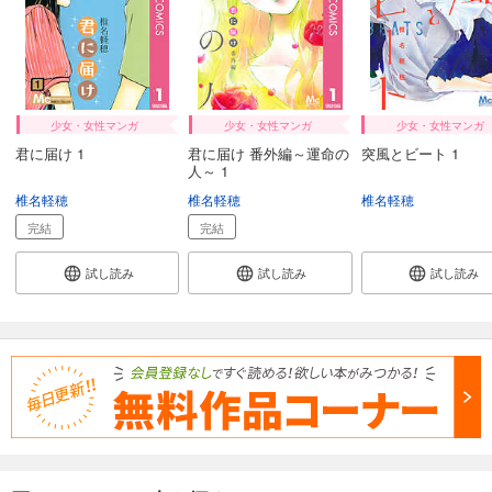
少女・女性マンガ
少女・女性マンガ
少女・女性マンガ
君に届け 1
君に届け 番外編～運命の
突風とビート 1
人～ 1
椎名軽穂
椎名軽穂
椎名軽穂
完結
完結
試し読み
試し読み
試し読み