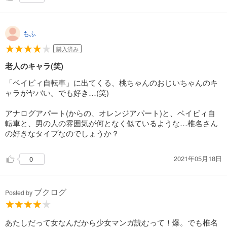
もふ
購入済み
老人のキャラ(笑)
「ベイビィ自転車」に出てくる、桃ちゃんのおじいちゃんのキ
ャラがヤバい。でも好き…(笑)
アナログアパート(からの、オレンジアパート)と、ベイビィ自
転車と、男の人の雰囲気が何となく似ているような…椎名さん
の好きなタイプなのでしょうか？
2021年05月18日
0
ブクログ
Posted by
あたしだって女なんだから少女マンガ読むって！爆。でも椎名