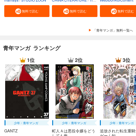
無料で読む
無料で読む
無料で読む
「青年マンガ」無料一覧へ
青年マンガ ランキング
1位
2位
3位
少年・青年マンガ
少年・青年マンガ
少年・青年マンガ
GANTZ
町人Ａは悪役令嬢をどう
追放された転生重騎
しても救...
ゲーム知...