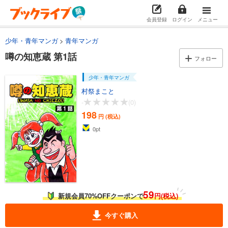
会員登録
ログイン
メニュー
少年・青年マンガ
青年マンガ
噂の知恵蔵 第1話
フォロー
少年・青年マンガ
村祭まこと
-
(0)
198
円 (税込)
0
pt
59
新規会員70%OFFクーポンで
円(税込)
今すぐ購入