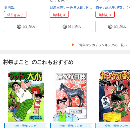
奥浩哉
目黒三吉
一色孝太郎
Parum
猫子
武六甲理衣
じゃい
値引きあり
無料あり
無料あり
試し読み
試し読み
試し読み
「青年マンガ」ランキングの一覧へ
村祭まこと のこれもおすすめ
少年・青年マンガ
少年・青年マンガ
少年・青年マンガ