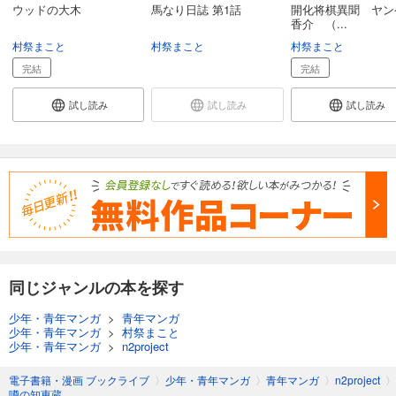
ウッドの大木
馬なり日誌 第1話
開化将棋異聞 ヤン
香介 （...
村祭まこと
村祭まこと
村祭まこと
完結
完結
試し読み
試し読み
試し読み
同じジャンルの本を探す
少年・青年マンガ
>
青年マンガ
少年・青年マンガ
>
村祭まこと
少年・青年マンガ
>
n2project
電子書籍・漫画 ブックライブ
〉
少年・青年マンガ
〉
青年マンガ
〉
n2project
〉
噂の知恵蔵