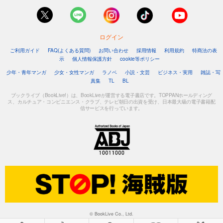
ログイン
ご利用ガイド
FAQ(よくある質問)
お問い合わせ
採用情報
利用規約
特商法の表
示
個人情報保護方針
cookie等ポリシー
少年・青年マンガ
少女・女性マンガ
ラノベ
小説・文芸
ビジネス・実用
雑誌・写
真集
TL
BL
ブックライブ（BookLive!）は、BookLiveが運営する電子書店です。TOPPANホールディング
ス、カルチュア・コンビニエンス・クラブ、テレビ朝日の出資を受け、日本最大級の電子書籍配
信サービスを行っています。
© BookLive Co., Ltd.