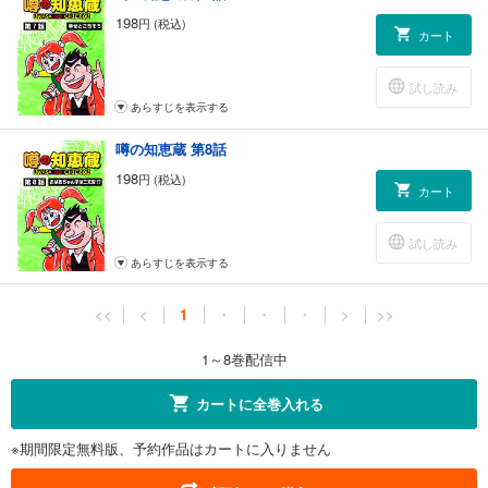
198
円 (税込)
カート
試し読み
あらすじを表示する
噂の知恵蔵 第8話
198
円 (税込)
カート
試し読み
あらすじを表示する
<<
<
1
・
・
・
>
>>
1～8巻配信中
カートに全巻入れる
※期間限定無料版、予約作品はカートに入りません