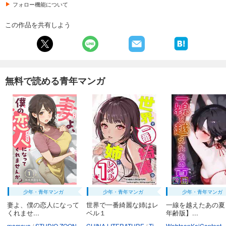
フォロー機能について
この作品を共有しよう
無料で読める青年マンガ
少年・青年マンガ
少年・青年マンガ
少年・青年マンガ
妻よ、僕の恋人になって
世界で一番綺麗な姉はレ
一線を越えたあの夏
くれませ...
ベル１
年齢版】...
mamaya
STUDIO ZOON
CHINA LITERATURE
Tiankongshu Mangongchang
WebtoonKoiContent