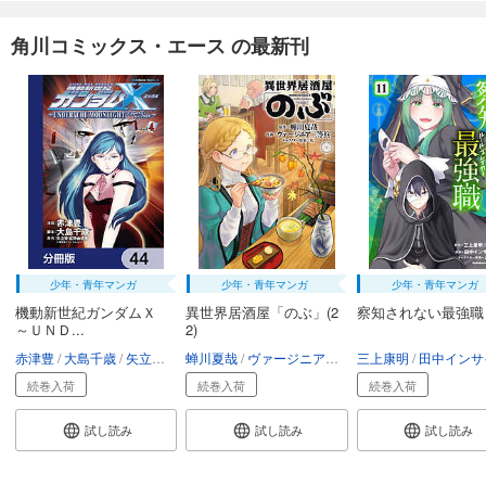
角川コミックス・エース の最新刊
少年・青年マンガ
少年・青年マンガ
少年・青年マンガ
機動新世紀ガンダムＸ
異世界居酒屋「のぶ」(2
察知されない最強職
～ＵＮＤ...
2)
赤津豊
大島千歳
矢立肇・富野由悠季
蝉川夏哉
ヴァージニア二等兵
三上康明
転
田中インサイ
続巻入荷
続巻入荷
続巻入荷
試し読み
試し読み
試し読み