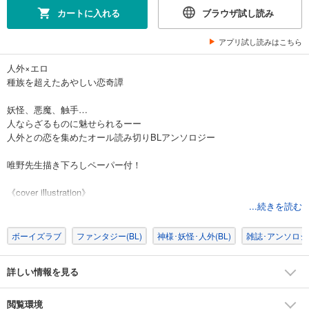
カートに入れる
ブラウザ試し読み
アプリ試し読みはこちら
人外×エロ
種族を超えたあやしい恋奇譚
妖怪、悪魔、触手…
人ならざるものに魅せられるーー
人外との恋を集めたオール読み切りBLアンソロジー
唯野先生描き下ろしペーパー付！
《cover illustration》
琥狗ハヤテ
...続きを読む
《comic》
ボーイズラブ
ファンタジー(BL)
神様･妖怪･人外(BL)
雑誌･アンソロジー
楽田トリノ「碧の腕」…いつも見守ってくれる、その人は―――
唯野「密約」…彼の「秘密」を知ってしまった―――。
詳しい情報を見る
七菱ヒロ「ランデヴュー」…一緒にいこう―――
わかちこ「置き去りの花嫁」…あの人に化けるなんて卑怯だ―――。
さり「寝ても覚めても」…封印を解いたら幻獣が…!?
閲覧環境