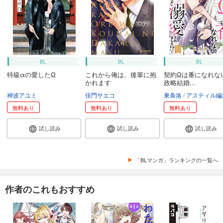
BL
BL
BL
特級αの愛したΩ
これから俺は、後輩に抱
契約Ωは番になれな
かれます
政略結婚...
神波アユミ
佳門サエコ
東条洛
アスティル編
無料あり
無料あり
無料あり
試し読み
試し読み
試し読み
「BLマンガ」ランキングの一覧へ
作者のこれもおすすめ