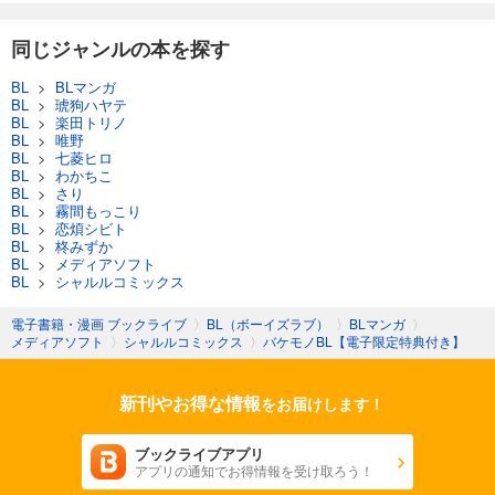
同じジャンルの本を探す
BL
>
BLマンガ
BL
>
琥狗ハヤテ
BL
>
楽田トリノ
BL
>
唯野
BL
>
七菱ヒロ
BL
>
わかちこ
BL
>
さり
BL
>
霧間もっこり
BL
>
恋煩シビト
BL
>
柊みずか
BL
>
メディアソフト
BL
>
シャルルコミックス
電子書籍・漫画 ブックライブ
〉
BL（ボーイズラブ）
〉
BLマンガ
〉
メディアソフト
〉
シャルルコミックス
〉
バケモノBL【電子限定特典付き】
新刊やお得な情報
をお届けします！
ブックライブアプリ
アプリの通知でお得情報を受け取ろう！