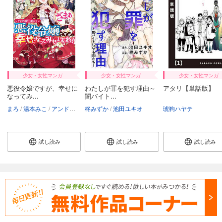
少女・女性マンガ
少女・女性マンガ
少女・女性マンガ
悪役令嬢ですが、幸せに
わたしが罪を犯す理由～
アタリ【単話版】 
なってみ...
闇バイト...
まろ
湯本みこ
アンドレイ
柊みずか
にむ
りったん
池田ユキオ
千秋りえ
さり
琥狗ハヤテ
ゆずき暎
ユウキ
試し読み
試し読み
試し読み