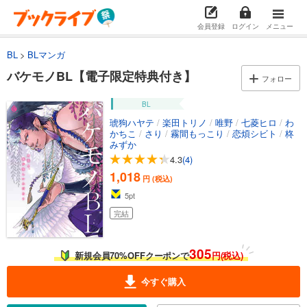
会員登録
ログイン
メニュー
BL
BLマンガ
バケモノBL【電子限定特典付き】
フォロー
BL
琥狗ハヤテ
/
楽田トリノ
/
唯野
/
七菱ヒロ
/
わ
かちこ
/
さり
/
霧間もっこり
/
恋煩シビト
/
柊
みずか
4.3
(4)
1,018
円 (税込)
5
pt
完結
305
新規会員70%OFFクーポンで
円(税込)
今すぐ購入