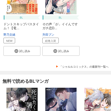
BL
BL
ドントスキップバスタイ
その声「が」イイんです
ム！【電...
ガチ恋D...
野乃文緒
升田ブン
NEW
続巻入荷
試し読み
試し読み
「シャルルコミックス」の最新刊一覧へ
無料で読めるBLマンガ