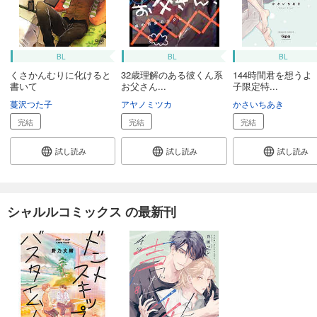
BL
BL
BL
くさかんむりに化けると
32歳理解のある彼くん系
144時間君を想うよ
書いて
お父さん...
子限定特...
蔓沢つた子
アヤノミツカ
かさいちあき
完結
完結
完結
試し読み
試し読み
試し読み
シャルルコミックス の最新刊