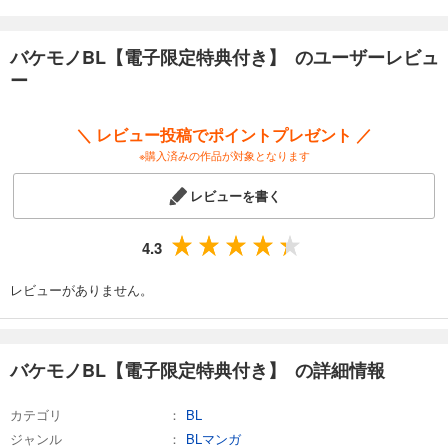
霧間もっこり「蠱惑」…誘惑は羽音と甘い蜜の香りで―――
恋煩シビト「鬼はそと、福はうち」…寂しいのは人ばかりじゃない
―――
バケモノBL【電子限定特典付き】 のユーザーレビュ
柊みずか「悪魔の策略」…妄想に現れるあいつの正体が知りたい
ー
―――。
《特典ペーパー》
＼ レビュー投稿でポイントプレゼント ／
唯野「付き合うとこうなる」
※購入済みの作品が対象となります
レビューを書く
4.3
レビューがありません。
バケモノBL【電子限定特典付き】 の詳細情報
カテゴリ
BL
ジャンル
BLマンガ