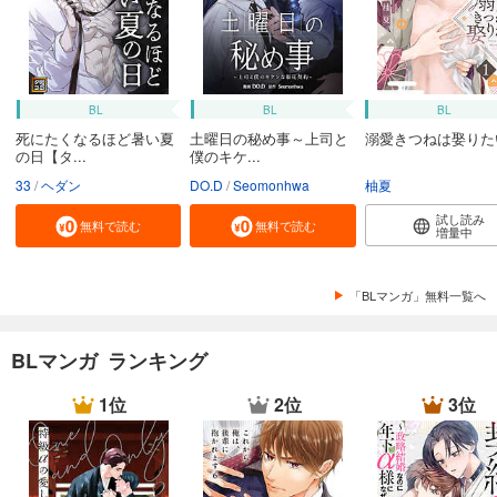
BL
BL
BL
死にたくなるほど暑い夏
土曜日の秘め事～上司と
溺愛きつねは娶りた
の日【タ...
僕のキケ...
33
ヘダン
DO.D
Seomonhwa
柚夏
試し読み
無料で読む
無料で読む
増量中
「BLマンガ」無料一覧へ
BLマンガ ランキング
1位
2位
3位