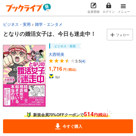
会員登録
ログイン
メニュー
ビジネス・実用
雑学・エンタメ
となりの婚活女子は、今日も迷走中！
フォロー
ビジネス・実用
大西明美
3.5
(4)
1,716
円 (税込)
8
pt
514
新規会員70%OFFクーポンで
円(税込)
今すぐ購入