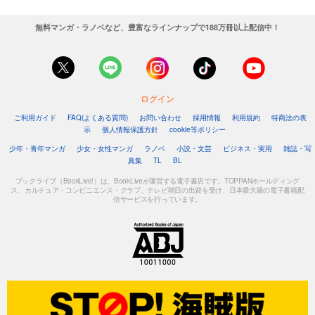
無料マンガ・ラノベなど、豊富なラインナップで188万冊以上配信中！
ログイン
ご利用ガイド
FAQ(よくある質問)
お問い合わせ
採用情報
利用規約
特商法の表
示
個人情報保護方針
cookie等ポリシー
少年・青年マンガ
少女・女性マンガ
ラノベ
小説・文芸
ビジネス・実用
雑誌・写
真集
TL
BL
ブックライブ（BookLive!）は、BookLiveが運営する電子書店です。TOPPANホールディング
ス、カルチュア・コンビニエンス・クラブ、テレビ朝日の出資を受け、日本最大級の電子書籍配
信サービスを行っています。