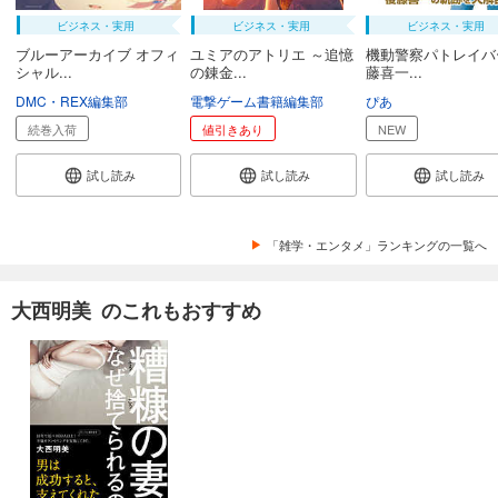
ビジネス・実用
ビジネス・実用
ビジネス・実用
ブルーアーカイブ オフィ
ユミアのアトリエ ～追憶
機動警察パトレイバ
シャル...
の錬金...
藤喜一...
DMC・REX編集部
電撃ゲーム書籍編集部
ぴあ
続巻入荷
値引きあり
NEW
試し読み
試し読み
試し読み
「雑学・エンタメ」ランキングの一覧へ
大西明美 のこれもおすすめ