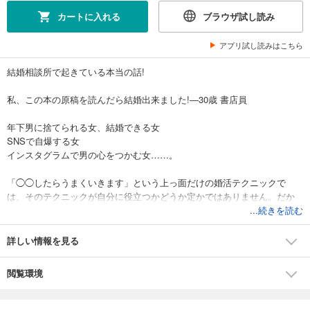
カートに入れる
ブラウザ試し読み
アプリ試し読みはこちら
結婚相談所で起きている本当の話!
私、この本の原稿を読んだら結婚出来ました!―30歳 書店員
年下男に捨てられる女、結婚できる女
SNSで自爆する女
インスタグラムで男の心をつかむ女……。
「◯◯したらうまくいきます」という上っ面だけの婚活テクニックで
は、そのテクニックが自分に役立つかどうか定かではありません。だか
ら、本書ではあえて徹底的に現場の生々しい具体例を全ての章に入れ込
...続きを読む
んであります。婚活中の人たちが「こういうことあるよねー」という
「あるある」の事例を読むことで、問題意識を呼び起こし、具体例に登
詳しい情報を見る
場する男女への徹底取材から導き出された、本当に役に立つテクニック
を提示してあります。全事例は、エグいほどの現場事例です。結婚相談
閲覧環境
所で起こる醜いドロドロとした人間模様も描かれています。ただ、笑っ
て読めるようなエンターテイメント性もしっかりと入っています。これ
らの工夫によって、この本は、従来の婚活本では絶対に得られなかった