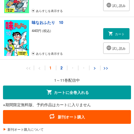
試し読み
あらすじを表示する
味なおふたり 10
440
円 (税込)
カート
試し読み
あらすじを表示する
味なおふたり 11
<<
<
1
2
・
・
>
>>
440
円 (税込)
カート
1～11巻配信中
試し読み
カートに全巻入れる
あらすじを表示する
※期間限定無料版、予約作品はカートに入りません
新刊オート購入
新刊オート購入について