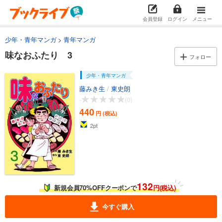
会員登録
ログイン
メニュー
少年・青年マンガ
青年マンガ
味なおふたり 3
フォロー
少年・青年マンガ
藤みき生
/
東史朗
-
(0)
440
円 (税込)
2
pt
132
新規会員70%OFFクーポンで
円(税込)
今すぐ購入