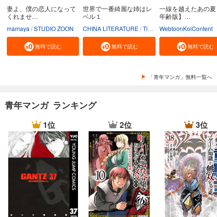
妻よ、僕の恋人になって
世界で一番綺麗な姉はレ
一線を越えたあの夏
くれませ...
ベル１
年齢版】...
mamaya
STUDIO ZOON
CHINA LITERATURE
Tiankongshu Mangongchang
WebtoonKoiContent
無料で読む
無料で読む
無料で読む
「青年マンガ」無料一覧へ
青年マンガ ランキング
1位
2位
3位