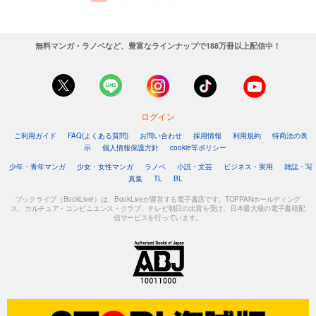
無料マンガ・ラノベなど、豊富なラインナップで188万冊以上配信中！
ログイン
ご利用ガイド
FAQ(よくある質問)
お問い合わせ
採用情報
利用規約
特商法の表
示
個人情報保護方針
cookie等ポリシー
少年・青年マンガ
少女・女性マンガ
ラノベ
小説・文芸
ビジネス・実用
雑誌・写
真集
TL
BL
ブックライブ（BookLive!）は、BookLiveが運営する電子書店です。TOPPANホールディング
ス、カルチュア・コンビニエンス・クラブ、テレビ朝日の出資を受け、日本最大級の電子書籍配
信サービスを行っています。