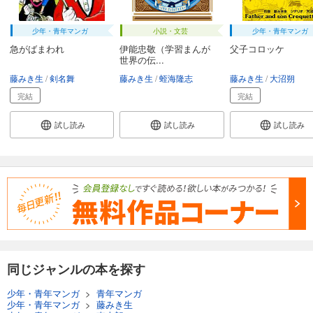
少年・青年マンガ
小説・文芸
少年・青年マンガ
急がばまわれ
伊能忠敬（学習まんが
父子コロッケ
世界の伝...
藤みき生
剣名舞
藤みき生
蛭海隆志
藤みき生
大沼朔
完結
完結
試し読み
試し読み
試し読み
同じジャンルの本を探す
少年・青年マンガ
>
青年マンガ
少年・青年マンガ
>
藤みき生