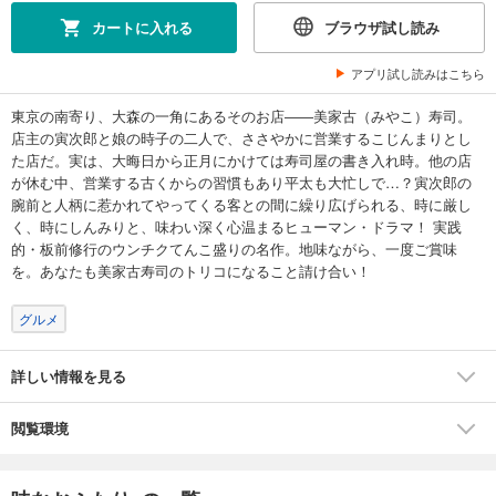
カートに入れる
ブラウザ試し読み
アプリ試し読みはこちら
東京の南寄り、大森の一角にあるそのお店――美家古（みやこ）寿司。
店主の寅次郎と娘の時子の二人で、ささやかに営業するこじんまりとし
た店だ。実は、大晦日から正月にかけては寿司屋の書き入れ時。他の店
が休む中、営業する古くからの習慣もあり平太も大忙しで…？寅次郎の
腕前と人柄に惹かれてやってくる客との間に繰り広げられる、時に厳し
く、時にしんみりと、味わい深く心温まるヒューマン・ドラマ！ 実践
的・板前修行のウンチクてんこ盛りの名作。地味ながら、一度ご賞味
を。あなたも美家古寿司のトリコになること請け合い！
グルメ
詳しい情報を見る
閲覧環境