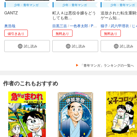
少年・青年マンガ
少年・青年マンガ
少年・青年マンガ
GANTZ
町人Ａは悪役令嬢をどう
追放された転生重騎
しても救...
ゲーム知...
奥浩哉
目黒三吉
一色孝太郎
Parum
猫子
武六甲理衣
じゃい
値引きあり
無料あり
無料あり
試し読み
試し読み
試し読み
「青年マンガ」ランキングの一覧へ
作者のこれもおすすめ