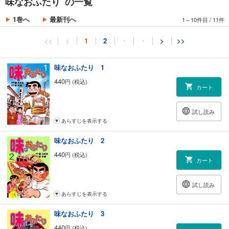
味なおふたり の一覧
1巻へ
最新刊へ
1～10件目
/
11件
<<
<
1
2
・
・
>
>>
味なおふたり 1
440
円 (税込)
カート
試し読み
あらすじを表示する
味なおふたり 2
440
円 (税込)
カート
試し読み
あらすじを表示する
味なおふたり 3
440
円 (税込)