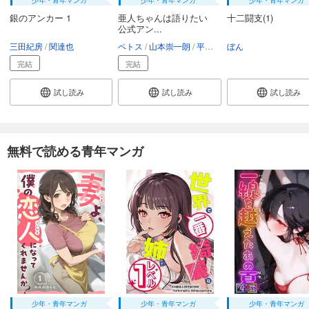
銀のアンカー 1
亜人ちゃんは語りたい
十二闘支(1)
公式アン...
三田紀房
関達也
ペトス
山本崇一朗
平本アキラ
ぼん
毛魂一直線
ヤス
完結
完結
試し読み
試し読み
試し読み
無料で読める青年マンガ
少年・青年マンガ
少年・青年マンガ
少年・青年マンガ