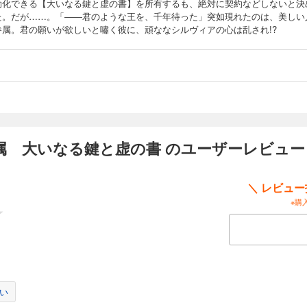
効化できる【大いなる鍵と虚の書】を所有するも、絶対に契約などしないと決
た。だが……。「――君のような王を、千年待った」突如現れたのは、美しい
眷属。君の願いが欲しいと嘯く彼に、頑ななシルヴィアの心は乱され!?
属 大いなる鍵と虚の書 のユーザーレビュー
＼ レビュ
※購
い