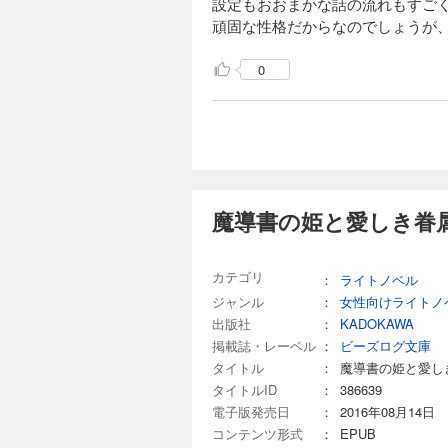
設定もおおまかな話の流れもすご
頑固な性格だからなのでしょうが
0
魔導書の姫と愛しき眷
カテゴリ
：
ライトノベル
ジャンル
：
女性向けライトノ
出版社
：
KADOKAWA
掲載誌・レーベル
：
ビーズログ文庫
タイトル
：
魔導書の姫と愛し
タイトルID
：
386639
電子版発売日
：
2016年08月14日
コンテンツ形式
：
EPUB