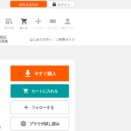
無料会員登録
ログイン
歴
My本棚
カート
フォロー
クーポン
Myページ
雑誌
はじめての方へ
ご利用ガイド
写真集
今すぐ購入
カートに入れる
フォローする
ブラウザ試し読み
）