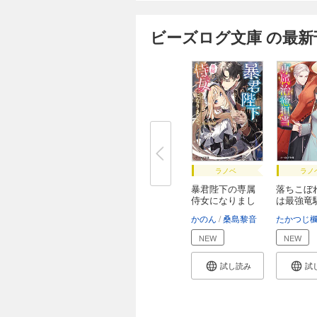
ビーズログ文庫 の最新
ラノベ
ラノ
暴君陛下の専属
落ちこぼ
侍女になりまし
は最強竜
て...
専...
かのん
桑島黎音
たかつじ
NEW
NEW
試し読み
試