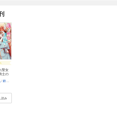
刊
ベ
れ聖女
騎士の
楓
鈴ノ助
し読み