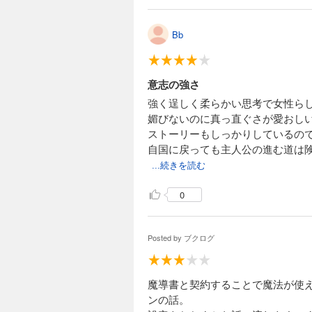
Bb
意志の強さ
強く逞しく柔らかい思考で女性ら
媚びないのに真っ直ぐさが愛おし
ストーリーもしっかりしているの
自国に戻っても主人公の進む道は
...続きを読む
0
Posted by
ブクログ
魔導書と契約することで魔法が使
ンの話。