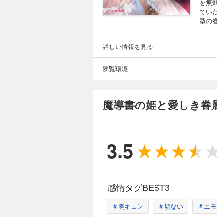
を無
てい
型の
詳しい情報を見る
閲覧環境
魔導書の姫と愛しき眷
3.5
感情タグBEST3
＃胸キュン
＃切ない
＃エモ