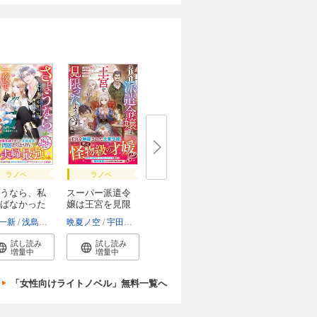
ラノベ
ラノベ
うなら、私
スーパー派遣令
ばなかった
嬢は王宮を見限
っ...
一新
浅島ヨシユキ
晩夏ノ空
宇田川みぅ
試し読み
試し読み
増量中
増量中
「女性向けライトノベル」無料一覧へ