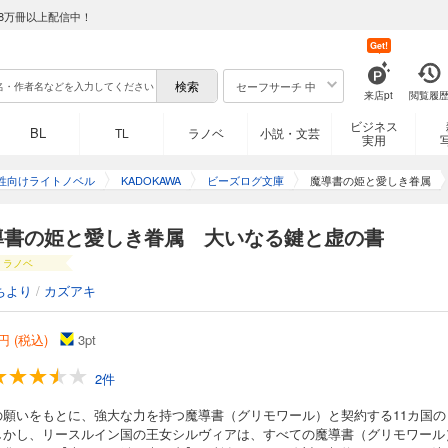
8万冊以上配信中！
Get!
セーフサーチ 中
来店pt
閲覧履
ビジネス
BL
TL
ラノベ
小説・文芸
実用
性向けライトノベル
KADOKAWA
ビーズログ文庫
魔導書の姫と愛しき眷属
導書の姫と愛しき眷属 大いなる鍵と虚の書
ラノベ
ちより
/
カズアキ
円 (税込)
3
pt
2件
の願いをもとに、強大な力を持つ魔導書（グリモワール）と契約する11カ国の
しかし、リースルイン国の王女シルヴィアは、すべての魔導書（グリモワール