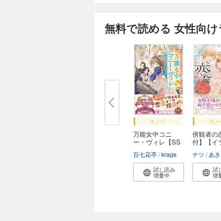
無料で読める 女性向
ラノベ
ラノ
万能女中コニ
傍観者の
ー・ヴィレ【SS
付】【イ
付】...
付...
百七花亭
krage
ナツ
あき
試し読み
試
増量中
増