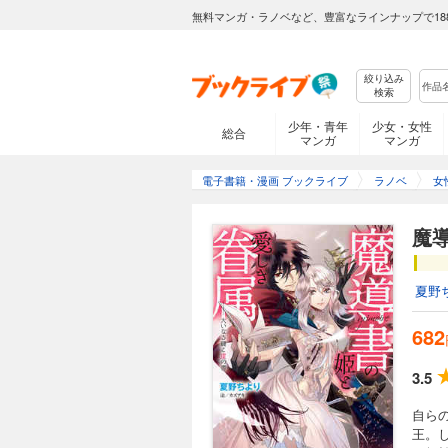
無料マンガ・ラノベなど、豊富なラインナップで18
絞り込み
検索
少年・青年
少女・女性
総合
マンガ
マンガ
電子書籍・漫画 ブックライブ
ラノベ
女
魔
夏野
682
3.5
自ら
王。