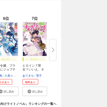
6位
7位
ラノベ
ラノベ
令嬢、ブラ
ヒロイン？聖
にジョブチ
女？いいえ、オ
ール...
鳥
八美☆わん
あてきち
雪子
引きあり
無料あり
試し読み
試し読み
性向けライトノベル」ランキングの一覧へ