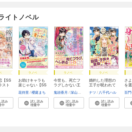
けライトノベル
ベ
ラノベ
ラノベ
ラノベ
恋【SS
お助けキャラも
今世も、死亡フ
婚約した理想の
さよ
ラスト
楽じゃない【SS
ラグしかない王
王子が呪われて
を選
付...
太...
い...
元...
花待里
櫻庭まち
鬼頭香月
深山キリ
ナツ
八千代ハル
百門
し読み
試し読み
試し読み
試し読み
量中
増量中
増量中
増量中