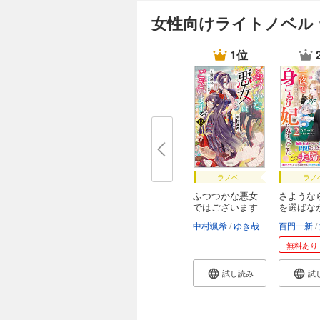
女性向けライトノベル
1位
ラノベ
ラノ
ふつつかな悪女
さような
ではございます
を選ばな
が
元...
中村颯希
ゆき哉
百門一新
無料あり
試し読み
試