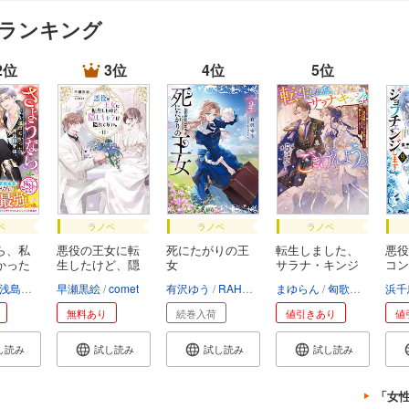
 ランキング
2位
3位
4位
5位
ベ
ラノベ
ラノベ
ラノベ
ら、私
悪役の王女に転
死にたがりの王
転生しました、
悪役
かった
生したけど、隠
女
サラナ・キンジ
コン
し...
ェ...
ェ...
浅島ヨシユキ
早瀬黒絵
comet
有沢ゆう
RAHWIA
まゆらん
匈歌ハトリ
浜千
無料あり
続巻入荷
値引きあり
値
し読み
試し読み
試し読み
試し読み
「女