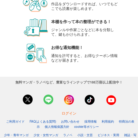
作品をダウンロードすれば、いつでもど
こでも読書が楽しめます。
本棚を作って本の整理ができる！
ジャンルや作家ごとなどに本を分類し
て、鍵もかけられます。
お得な通知機能！
通知を許可すると、お得なクーポン情報
などが届きます。
無料マンガ・ラノベなど、豊富なラインナップで188万冊以上配信中！
ログイン
ご利用ガイド
FAQ(よくある質問)
お問い合わせ
採用情報
利用規約
特商法の表
示
個人情報保護方針
cookie等ポリシー
少年・青年マンガ
少女・女性マンガ
ラノベ
小説・文芸
ビジネス・実用
雑誌・写