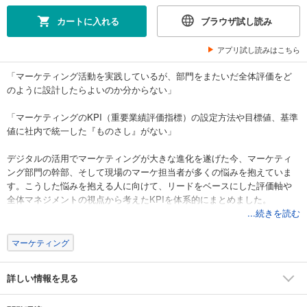
カートに入れる
ブラウザ試し読み
アプリ試し読みはこちら
「マーケティング活動を実践しているが、部門をまたいだ全体評価をど
のように設計したらよいのか分からない」
「マーケティングのKPI（重要業績評価指標）の設定方法や目標値、基準
値に社内で統一した『ものさし』がない」
デジタルの活用でマーケティングが大きな進化を遂げた今、マーケティ
ング部門の幹部、そして現場のマーケ担当者が多くの悩みを抱えていま
す。こうした悩みを抱える人に向けて、リードをベースにした評価軸や
全体マネジメントの視点から考えたKPIを体系的にまとめました。
...続きを読む
「リード」という概念の解説から、「属性情報」と「状態情報」の違
い、そして「SQL」や「MQL」といった具体的な管理のための指標まで
マーケティング
を分かりやすく整理。今後のBtoBマーケティングの重要キーワードとい
える「アカウント・ベースド・マーケティング（ABM）」についても詳
詳しい情報を見る
しく解説しています。