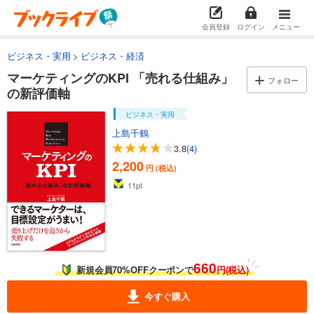
会員登録
ログイン
メニュー
ビジネス・実用
ビジネス・経済
マーケティングのKPI 「売れる仕組み」
フォロー
の新評価軸
ビジネス・実用
上島千鶴
3.8
(4)
2,200
円 (税込)
11
pt
660
新規会員70%OFFクーポンで
円(税込)
今すぐ購入