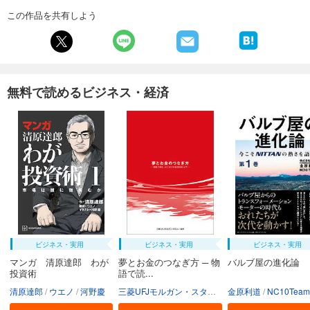
この作品を共有しよう
無料で読めるビジネス・経済
ビジネス・実用
ビジネス・実用
ビジネス・実用
マンガ 清原達郎 わが
夢とお金のつなぎ方 ─ 物
バルブ屋の進化論
投資術
語で読...
清原達郎
ウエノ
河野慶
三菱UFJモルガン・スタンレー証券株式会社
金原利道
NC10Team