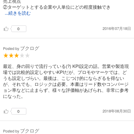
売上視点
②ターゲットとする企業や人単位にどの程度接触でき
...続きを読む
2016年07月18日
0
ブクログ
Posted by
最近、身の回りで流行っている(?) KPI設定の話。営業や製造現
場では比較的設定しやすいKPIだが、プロモやマーケでは、ど
うも設定しづらい。最後は、こじつけ的にならざるを得ない
が、それでも、ロジックは必要。本書はリード数やコンバージ
ョン率などに止まらず、様々な評価軸があげられ、非常に参考
になった。
2018年08月30日
0
ブクログ
Posted by