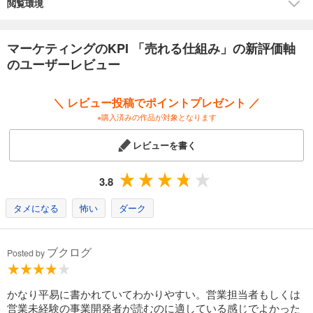
さらに実際にKPIを策定した企業の事例を、本書で解説した指標を交えて
閲覧環境
紹介します。企業が「売れる仕組み」を作り、それを評価するまでのス
テップを理解できるでしょう。
マーケティングのKPI 「売れる仕組み」の新評価軸
著者は「WEB来訪者を顧客に育てる リードナーチャリング」（日経BP
のユーザーレビュー
コンサルティング刊）で「ナーチャリング」という言葉を日本に広めた
上島千鶴 Nexal代表取締役です。
＼ レビュー投稿でポイントプレゼント ／
※購入済みの作品が対象となります
レビューを書く
3.8
タメになる
怖い
ダーク
ブクログ
Posted by
かなり平易に書かれていてわかりやすい。営業担当者もしくは
営業未経験の事業開発者が読むのに適している感じでよかった