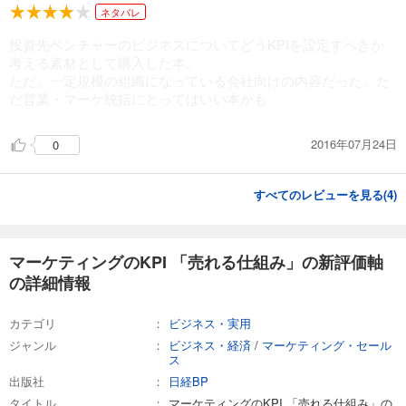
ネタバレ
投資先ベンチャーのビジネスについてどうKPIを設定すべきか
考える素材として購入した本。
ただ、一定規模の組織になっている会社向けの内容だった。た
だ営業・マーケ統括にとってはいい本かも
2016年07月24日
0
すべてのレビューを見る(
4
)
マーケティングのKPI 「売れる仕組み」の新評価軸
の詳細情報
カテゴリ
ビジネス・実用
ジャンル
ビジネス・経済
/
マーケティング・セール
ス
出版社
日経BP
タイトル
マーケティングのKPI 「売れる仕組み」の