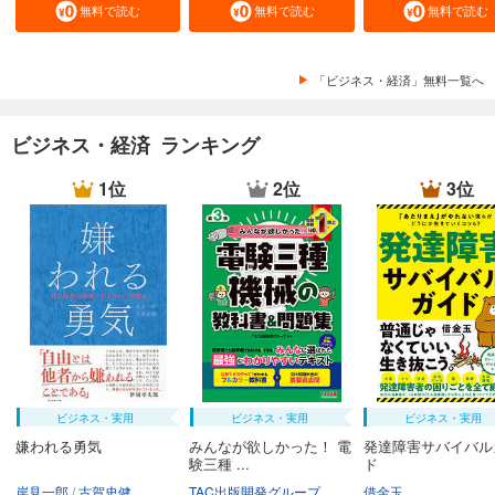
無料で読む
無料で読む
無料で読む
「ビジネス・経済」無料一覧へ
ビジネス・経済 ランキング
1位
2位
3位
ビジネス・実用
ビジネス・実用
ビジネス・実用
嫌われる勇気
みんなが欲しかった！ 電
発達障害サバイバル
験三種 ...
ド
岸見一郎
古賀史健
TAC出版開発グループ
借金玉