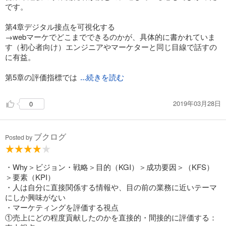
です。
第4章デジタル接点を可視化する
→webマーケでどこまでできるのかが、具体的に書かれていま
す（初心者向け）エンジニアやマーケターと同じ目線で話すの
に有益。
第5章の評価指標では
...続きを読む
2019年03月28日
0
ブクログ
Posted by
・Why＞ビジョン・戦略＞目的（KGI）＞成功要因＞（KFS）
＞要素（KPI）
・人は自分に直接関係する情報や、目の前の業務に近いテーマ
にしか興味がない
・マーケティングを評価する視点
①売上にどの程度貢献したのかを直接的・間接的に評価する：