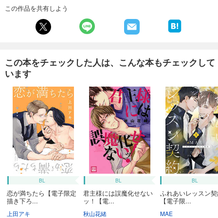
この作品を共有しよう
この本をチェックした人は、こんな本もチェックして
います
BL
BL
BL
恋が満ちたら【電子限定
君主様には誤魔化せない
ふれあいレッスン契
描き下ろ...
ッ！【電...
【電子限...
上田アキ
秋山花緒
MAE