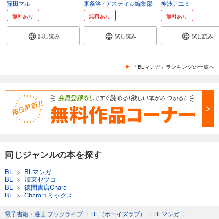
窪田マル
東条洛
アスティル編集部
神波アユミ
無料あり
無料あり
無料あり
試し読み
試し読み
試し読み
「BLマンガ」ランキングの一覧へ
同じジャンルの本を探す
BL
>
BLマンガ
BL
>
加東セツコ
BL
>
徳間書店Chara
BL
>
Charaコミックス
電子書籍・漫画 ブックライブ
〉
BL（ボーイズラブ）
〉
BLマンガ
〉