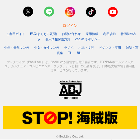
ログイン
ご利用ガイド
FAQ(よくある質問)
お問い合わせ
採用情報
利用規約
特商法の表
示
個人情報保護方針
cookie等ポリシー
少年・青年マンガ
少女・女性マンガ
ラノベ
小説・文芸
ビジネス・実用
雑誌・写
真集
TL
BL
ブックライブ（BookLive!）は、BookLiveが運営する電子書店です。TOPPANホールディング
ス、カルチュア・コンビニエンス・クラブ、テレビ朝日の出資を受け、日本最大級の電子書籍配
信サービスを行っています。
© BookLive Co., Ltd.