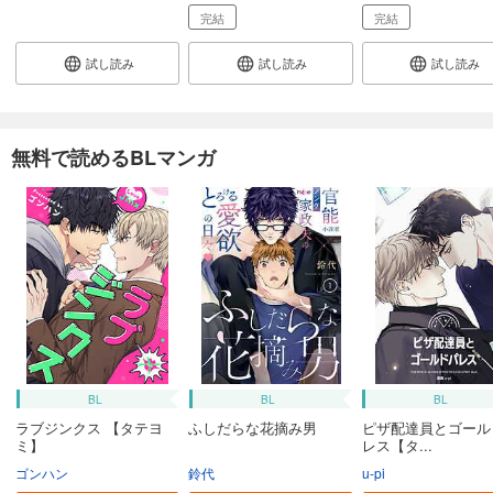
完結
完結
試し読み
試し読み
試し読み
無料で読めるBLマンガ
BL
BL
BL
ラブジンクス 【タテヨ
ふしだらな花摘み男
ピザ配達員とゴール
ミ】
レス【タ...
ゴンハン
鈴代
u-pi