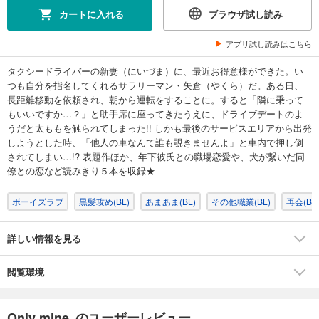
カートに入れる
ブラウザ試し読み
アプリ試し読みはこちら
タクシードライバーの新妻（にいづま）に、最近お得意様ができた。い
つも自分を指名してくれるサラリーマン・矢倉（やくら）だ。ある日、
長距離移動を依頼され、朝から運転をすることに。すると「隣に乗って
もいいですか…？」と助手席に座ってきたうえに、ドライブデートのよ
うだと太ももを触られてしまった!! しかも最後のサービスエリアから出発
しようとした時、「他人の車なんて誰も覗きませんよ」と車内で押し倒
されてしまい…!? 表題作ほか、年下彼氏との職場恋愛や、犬が繋いだ同
僚との恋など読みきり５本を収録★
ボーイズラブ
黒髪攻め(BL)
あまあま(BL)
その他職業(BL)
再会(BL
詳しい情報を見る
閲覧環境
Only mine のユーザーレビュー