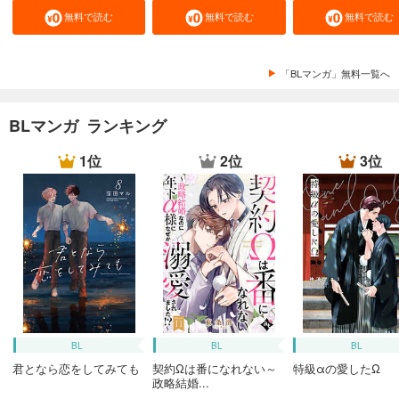
無料で読む
無料で読む
無料で読む
「BLマンガ」無料一覧へ
BLマンガ ランキング
1位
2位
3位
BL
BL
BL
君となら恋をしてみても
契約Ωは番になれない～
特級αの愛したΩ
政略結婚...