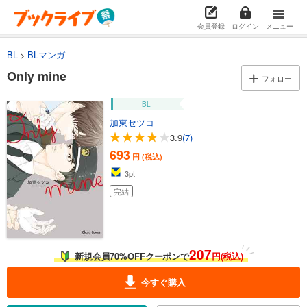
会員登録
ログイン
メニュー
BL
BLマンガ
Only mine
フォロー
BL
加東セツコ
3.9
(7)
693
円 (税込)
3
pt
完結
207
新規会員70%OFFクーポンで
円(税込)
今すぐ購入