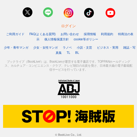
ログイン
ご利用ガイド
FAQ(よくある質問)
お問い合わせ
採用情報
利用規約
特商法の表
示
個人情報保護方針
cookie等ポリシー
少年・青年マンガ
少女・女性マンガ
ラノベ
小説・文芸
ビジネス・実用
雑誌・写
真集
TL
BL
ブックライブ（BookLive!）は、BookLiveが運営する電子書店です。TOPPANホールディング
ス、カルチュア・コンビニエンス・クラブ、テレビ朝日の出資を受け、日本最大級の電子書籍配
信サービスを行っています。
© BookLive Co., Ltd.