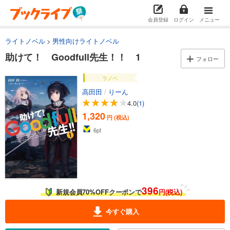
会員登録
ログイン
メニュー
ライトノベル
男性向けライトノベル
助けて！ Goodfull先生！！ 1
フォロー
ラノベ
高田田
/
りーん
4.0
(1)
1,320
円 (税込)
6
pt
396
新規会員70%OFFクーポンで
円(税込)
今すぐ購入