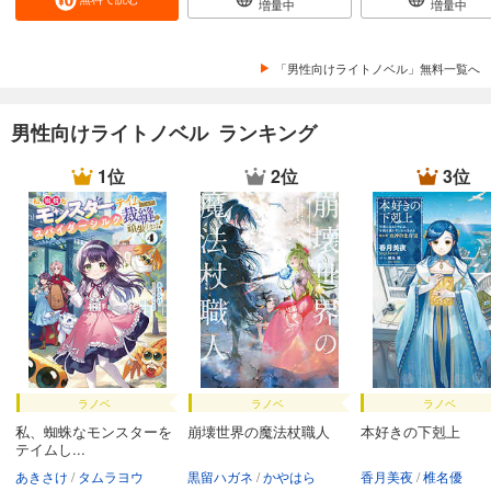
増量中
増量中
「男性向けライトノベル」無料一覧へ
男性向けライトノベル ランキング
1位
2位
3位
ラノベ
ラノベ
ラノベ
私、蜘蛛なモンスターを
崩壊世界の魔法杖職人
本好きの下剋上
テイムし...
あきさけ
タムラヨウ
黒留ハガネ
かやはら
香月美夜
椎名優