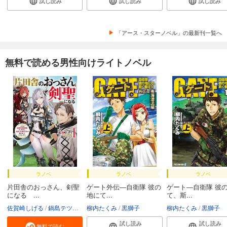
試し読み
試し読み
試し読み
「アース・スターノベル」の最新刊一覧へ
無料で読める男性向けライトノベル
ラノベ
ラノベ
ラノベ
片田舎のおっさん、剣聖
ゲート外伝―自衛隊 彼の
ゲート―自衛隊 彼
になる ...
地にて...
て、斯...
佐賀崎しげる
鍋島テツヒロ
柳内たくみ
黒獅子
柳内たくみ
黒獅子
試し読み
試し読み
無料で読む