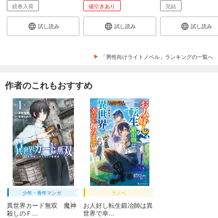
続巻入荷
値引きあり
完結
試し読み
試し読み
試し読み
「男性向けライトノベル」ランキングの一覧へ
作者のこれもおすすめ
少年・青年マンガ
ラノベ
異世界カード無双 魔神
お人好し転生鍛冶師は異
殺しのＦ...
世界で幸...