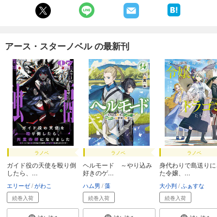
アース・スターノベル の最新刊
ラノベ
ラノベ
ラノベ
ガイド役の天使を殴り倒
ヘルモード ～やり込み
身代わりで島送りに
したら、...
好きのゲ...
た令嬢、...
エリーゼ
がわこ
ハム男
藻
大小判
ふぁすな
続巻入荷
続巻入荷
続巻入荷