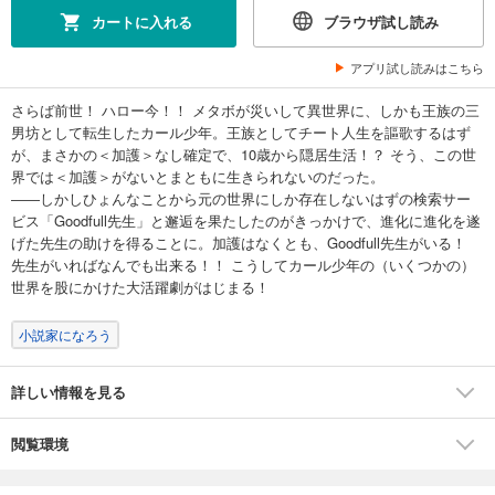
カートに入れる
ブラウザ試し読み
アプリ試し読みはこちら
さらば前世！ ハロー今！！ メタボが災いして異世界に、しかも王族の三
男坊として転生したカール少年。王族としてチート人生を謳歌するはず
が、まさかの＜加護＞なし確定で、10歳から隠居生活！？ そう、この世
界では＜加護＞がないとまともに生きられないのだった。
――しかしひょんなことから元の世界にしか存在しないはずの検索サー
ビス「Goodfull先生」と邂逅を果たしたのがきっかけで、進化に進化を遂
げた先生の助けを得ることに。加護はなくとも、Goodfull先生がいる！
先生がいればなんでも出来る！！ こうしてカール少年の（いくつかの）
世界を股にかけた大活躍劇がはじまる！
小説家になろう
詳しい情報を見る
閲覧環境