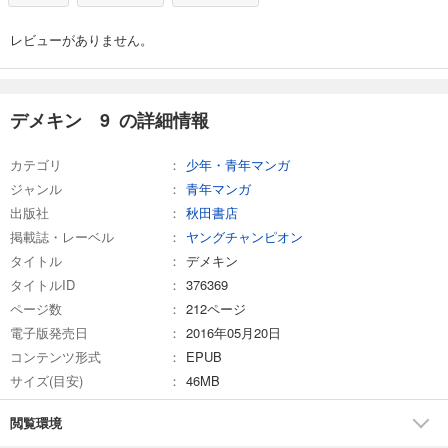
試し読み
レビューがありません。
あらすじを表示する
デメキン 15
704
円 (税込)
デメキン 9 の詳細情報
カート
カテゴリ
少年・青年マンガ
試し読み
ジャンル
青年マンガ
あらすじを表示する
出版社
秋田書店
デメキン 16
掲載誌・レーベル
ヤングチャンピオン
704
円 (税込)
タイトル
デメキン
カート
タイトルID
376369
ページ数
212ページ
試し読み
電子版発売日
2016年05月20日
あらすじを表示する
コンテンツ形式
EPUB
デメキン 17
サイズ(目安)
46MB
704
円 (税込)
カート
閲覧環境