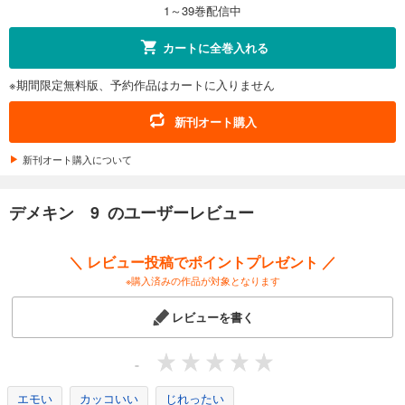
1～39巻配信中
試し読み
カートに全巻入れる
あらすじを表示する
※期間限定無料版、予約作品はカートに入りません
デメキン 12
704
円 (税込)
新刊オート購入
カート
新刊オート購入について
試し読み
あらすじを表示する
デメキン 9 のユーザーレビュー
デメキン 13
704
円 (税込)
＼ レビュー投稿でポイントプレゼント ／
カート
※購入済みの作品が対象となります
試し読み
レビューを書く
あらすじを表示する
デメキン 14
-
704
円 (税込)
カート
エモい
カッコいい
じれったい