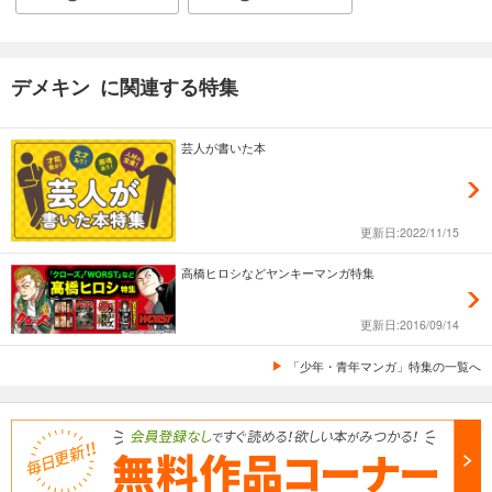
試し読み
あらすじを表示する
デメキン に関連する特集
デメキン 37
770
円 (税込)
カート
芸人が書いた本
試し読み
あらすじを表示する
更新日:2022/11/15
デメキン 38
高橋ヒロシなどヤンキーマンガ特集
770
円 (税込)
カート
更新日:2016/09/14
試し読み
「少年・青年マンガ」特集の一覧へ
あらすじを表示する
デメキン 39
869
円 (税込)
カート