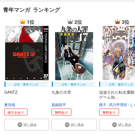
704
円 (税込)
青年マンガ ランキング
カート
1位
2位
3位
試し読み
あらすじを表示する
デメキン 31
704
円 (税込)
カート
試し読み
あらすじを表示する
デメキン 32
少年・青年マンガ
少年・青年マンガ
少年・青年マンガ
704
GANTZ
九条の大罪
追放された転生重騎
円 (税込)
カート
ゲーム知...
奥浩哉
真鍋昌平
猫子
武六甲理衣
じゃい
試し読み
値引きあり
無料あり
無料あり
あらすじを表示する
試し読み
試し読み
試し読み
デメキン 33
704
円 (税込)