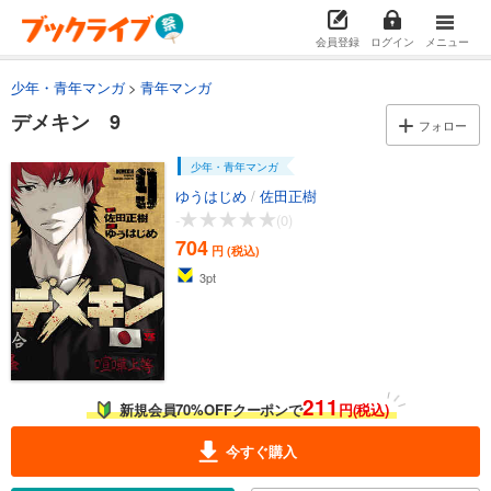
会員登録
ログイン
メニュー
少年・青年マンガ
青年マンガ
デメキン 9
フォロー
少年・青年マンガ
ゆうはじめ
/
佐田正樹
-
(0)
704
円 (税込)
3
pt
211
新規会員70%OFFクーポンで
円(税込)
今すぐ購入