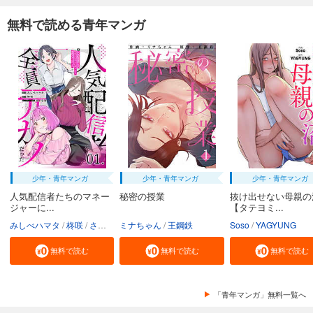
デメキン 27
無料で読める青年マンガ
704
円 (税込)
カート
試し読み
あらすじを表示する
デメキン 28
704
円 (税込)
カート
試し読み
少年・青年マンガ
少年・青年マンガ
少年・青年マンガ
あらすじを表示する
人気配信者たちのマネー
秘密の授業
抜け出せない母親の
デメキン 29
ジャーに...
【タテヨミ...
704
みしべハマタ
柊咲
さかむけ
ミナちゃん
王鋼鉄
Soso
YAGYUNG
円 (税込)
カート
無料で読む
無料で読む
無料で読む
試し読み
あらすじを表示する
「青年マンガ」無料一覧へ
デメキン 30