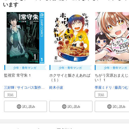
います
あらすじを表示する
デメキン 21
704
円 (税込)
カート
試し読み
あらすじを表示する
デメキン 22
704
円 (税込)
カート
少年・青年マンガ
少年・青年マンガ
少年・青年マンガ
監視官 常守朱 1
ホクサイと飯さえあれば
ちがう宮原おまえじ
（１）
い！ 1
試し読み
あらすじを表示する
三好輝
サイコパス製作委員会
鈴木小波
天野明
虚淵玄（ニトロプラス）
帯屋ミドリ
藤高つむ
完結
完結
デメキン 23
704
円 (税込)
試し読み
試し読み
試し読み
カート
試し読み
あらすじを表示する