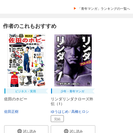
カート
「青年マンガ」ランキングの一覧へ
試し読み
あらすじを表示する
作者のこれもおすすめ
デメキン 34
704
円 (税込)
カート
試し読み
あらすじを表示する
デメキン 35
726
円 (税込)
カート
ビジネス・実用
少年・青年マンガ
佐田のホビー
リンダリンダクローズ外
試し読み
伝（1）
あらすじを表示する
佐田正樹
ゆうはじめ
高橋ヒロシ
デメキン 36
完結
726
円 (税込)
カート
試し読み
試し読み