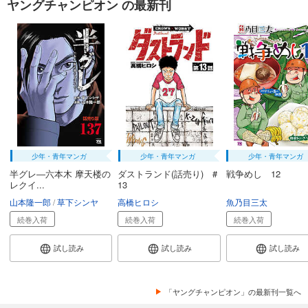
ヤングチャンピオン の最新刊
デメキン 24
704
円 (税込)
カート
試し読み
あらすじを表示する
デメキン 25
704
円 (税込)
カート
少年・青年マンガ
少年・青年マンガ
少年・青年マンガ
半グレ―六本木 摩天楼の
ダストランド(話売り) #
戦争めし 12
試し読み
レクイ...
13
あらすじを表示する
山本隆一郎
草下シンヤ
高橋ヒロシ
魚乃目三太
デメキン 26
続巻入荷
続巻入荷
続巻入荷
704
円 (税込)
カート
試し読み
試し読み
試し読み
試し読み
あらすじを表示する
「ヤングチャンピオン」の最新刊一覧へ