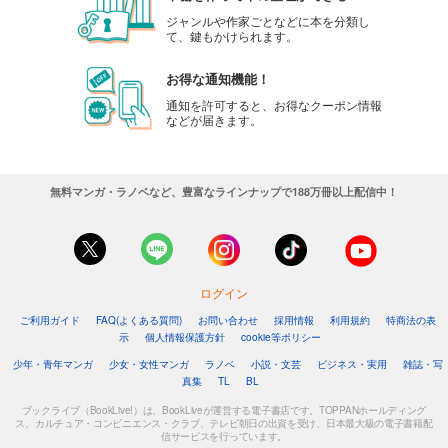
ジャンルや作家ごとなどに本を分類し
て、鍵もかけられます。
お得な通知機能！
通知を許可すると、お得なクーポン情報
などが届きます。
無料マンガ・ラノベなど、豊富なラインナップで188万冊以上配信中！
ログイン
ご利用ガイド
FAQ(よくある質問)
お問い合わせ
採用情報
利用規約
特商法の表
示
個人情報保護方針
cookie等ポリシー
少年・青年マンガ
少女・女性マンガ
ラノベ
小説・文芸
ビジネス・実用
雑誌・写
真集
TL
BL
ブックライブ（BookLive!）は、BookLiveが運営する電子書店です。TOPPANホールディング
ス、カルチュア・コンビニエンス・クラブ、テレビ朝日の出資を受け、日本最大級の電子書籍配
信サービスを行っています。