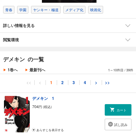
青春
学園
ヤンキー・極道
メディア化
映画化
詳しい情報を見る
閲覧環境
デメキン の一覧
1巻へ
最新刊へ
1～10件目
/
39件
<<
<
1
2
3
4
>
>>
デメキン 1
704
円 (税込)
カート
試し読み
あらすじを表示する