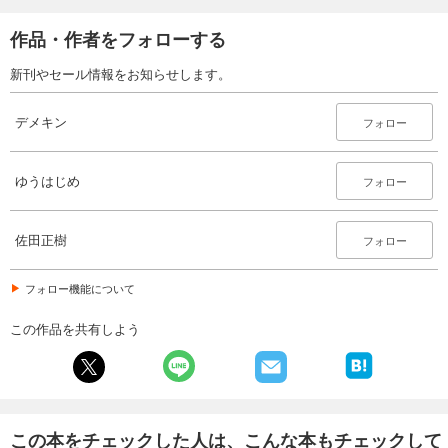
試し読み
あらすじを表示する
作品・作者をフォローする
デメキン 18
新刊やセール情報をお知らせします。
704
円 (税込)
カート
デメキン
フォロー
試し読み
あらすじを表示する
ゆうはじめ
フォロー
デメキン 19
704
円 (税込)
佐田正樹
フォロー
カート
フォロー機能について
試し読み
あらすじを表示する
この作品を共有しよう
デメキン 20
704
円 (税込)
カート
この本をチェックした人は、こんな本もチェックして
試し読み