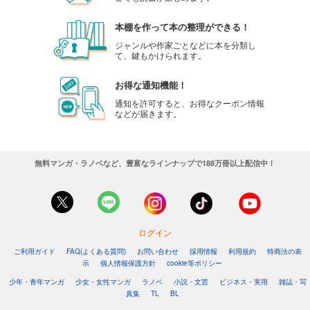
本棚を作って本の整理ができる！
ジャンルや作家ごとなどに本を分類し
て、鍵もかけられます。
お得な通知機能！
通知を許可すると、お得なクーポン情報
などが届きます。
無料マンガ・ラノベなど、豊富なラインナップで188万冊以上配信中！
ログイン
ご利用ガイド
FAQ(よくある質問)
お問い合わせ
採用情報
利用規約
特商法の表
示
個人情報保護方針
cookie等ポリシー
少年・青年マンガ
少女・女性マンガ
ラノベ
小説・文芸
ビジネス・実用
雑誌・写
真集
TL
BL