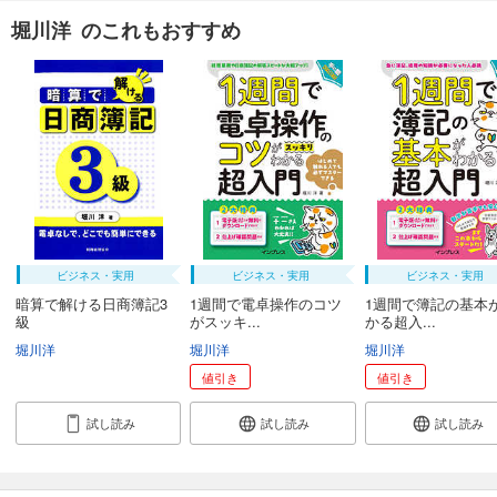
堀川洋 のこれもおすすめ
ビジネス・実用
ビジネス・実用
ビジネス・実用
暗算で解ける日商簿記3
1週間で電卓操作のコツ
1週間で簿記の基本
級
がスッキ...
かる超入...
堀川洋
堀川洋
堀川洋
値引き
値引き
試し読み
試し読み
試し読み