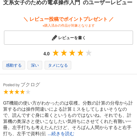
文系女子のための電卓操作入門 のユーザーレビュー
＼ レビュー投稿でポイントプレゼント ／
※購入済みの作品が対象となります
レビューを書く
4.0
感動する
深い
タメになる
ブクログ
Posted by
GT機能の使い方がわかったのは収穫。分数の計算の分母から計
算するのは操作間違いによる計算ミスをしてしまいそうなの
で、読んですぐ身に着くというものではないね。それでも、計
算機の奥深さと使いこなしたい気持ちにさせてくれた有難い一
冊。左手打ちも考えたんだけど、そろばん人間からすると右手
打ち、左手で資料(伝
...続きを読む