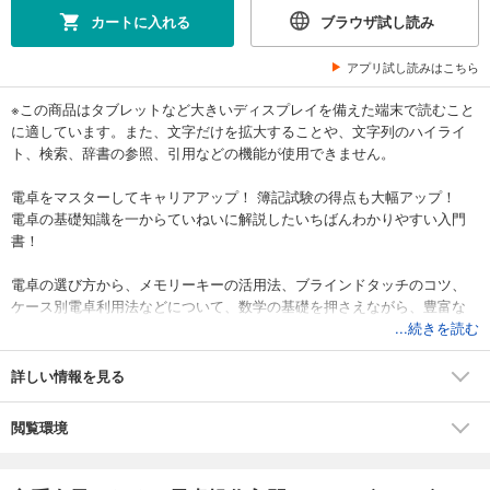
カートに入れる
ブラウザ試し読み
アプリ試し読みはこちら
※この商品はタブレットなど大きいディスプレイを備えた端末で読むこと
に適しています。また、文字だけを拡大することや、文字列のハイライ
ト、検索、辞書の参照、引用などの機能が使用できません。
電卓をマスターしてキャリアアップ！ 簿記試験の得点も大幅アップ！
電卓の基礎知識を一からていねいに解説したいちばんわかりやすい入門
書！
電卓の選び方から、メモリーキーの活用法、ブラインドタッチのコツ、
ケース別電卓利用法などについて、数学の基礎を押さえながら、豊富な
ルビと充実したイラストによって、飽きずにしっかり身に付けることが
...続きを読む
できます。
詳しい情報を見る
通勤、通学ほか、さまざまなシチュエーションでの学習をサポートする
ために、音声講義（mp3）や電子書籍（PDF）を購入者特典として、ダウ
閲覧環境
ンロード提供しています！