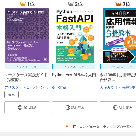
1位
2位
3位
ビジネス・実用
ビジネス・実用
ビジネス・実用
ユースケース実践ガイド
Python FastAPI本格入門
令和08年 応用情報
［復刻版...
合格教...
アリスター・コーバーン
ULSコンサルティング
樹下雅章
平澤章
大滝みや子
水谷雅宏
口村典子
岡嶋裕史
NEW
試し読み
試し読み
試し読み
「IT・コンピュータ」ランキングの一覧へ