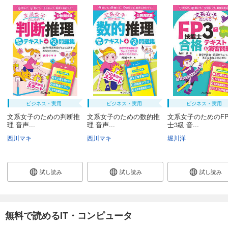
ビジネス・実用
ビジネス・実用
ビジネス・実用
文系女子のための判断推
文系女子のための数的推
文系女子のためのF
理 音声...
理 音声...
士3級 音...
西川マキ
西川マキ
堀川洋
試し読み
試し読み
試し読み
無料で読めるIT・コンピュータ