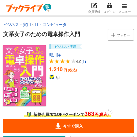
会員登録
ログイン
メニュー
ビジネス・実用
IT・コンピュータ
文系女子のための電卓操作入門
フォロー
ビジネス・実用
堀川洋
4.0
(1)
1,210
円 (税込)
6
pt
363
新規会員70%OFFクーポンで
円(税込)
今すぐ購入