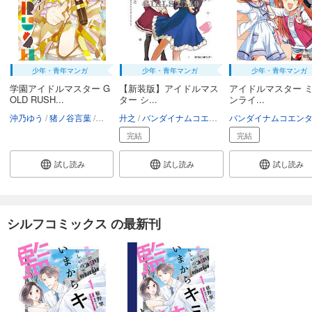
少年・青年マンガ
少年・青年マンガ
少年・青年マンガ
学園アイドルマスター G
【新装版】アイドルマス
アイドルマスター 
OLD RUSH...
ター シ...
ンライ...
沖乃ゆう
猪ノ谷言葉
バンダイナムコエンターテインメント
廾之
バンダイナムコエンターテインメント
完結
完結
試し読み
試し読み
試し読み
シルフコミックス の最新刊