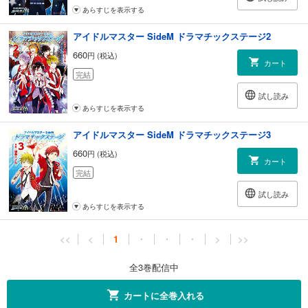
あらすじを表示する
アイドルマスター SideM ドラマチックステージ2
660
円 (税込)
カート
完結
試し読み
あらすじを表示する
アイドルマスター SideM ドラマチックステージ3
660
円 (税込)
カート
完結
試し読み
あらすじを表示する
<<
<
1
・
・
・
>
>>
全3巻配信中
カートに全巻入れる