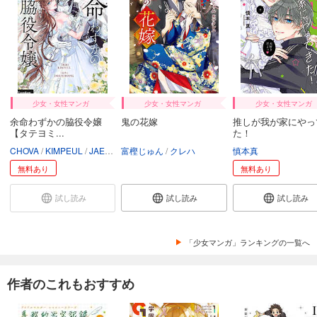
少女・女性マンガ
少女・女性マンガ
少女・女性マンガ
余命わずかの脇役令嬢
鬼の花嫁
推しが我が家にやっ
【タテヨミ...
た！
CHOVA
KIMPEUL
JAEUNHYANG
富樫じゅん
クレハ
慎本真
無料あり
無料あり
試し読み
試し読み
試し読み
「少女マンガ」ランキングの一覧へ
作者のこれもおすすめ