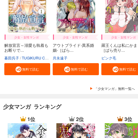
少女・女性マンガ
少女・女性マンガ
少女・女性マンガ
解放宣言～溺愛も執着も
アウトブライド-異系婚
羅王くんは私にかま
お断りで...
姻-［ばら...
［ばら売り...
暮田呉子
TUGIKURU COMICS
月永遠子
ピンク毛
無料で読む
無料で読む
無料で読む
「少女マンガ」無料一覧へ
少女マンガ ランキング
1位
2位
3位