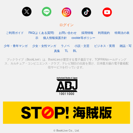
ログイン
ご利用ガイド
FAQ(よくある質問)
お問い合わせ
採用情報
利用規約
特商法の表
示
個人情報保護方針
cookie等ポリシー
少年・青年マンガ
少女・女性マンガ
ラノベ
小説・文芸
ビジネス・実用
雑誌・写
真集
TL
BL
ブックライブ（BookLive!）は、BookLiveが運営する電子書店です。TOPPANホールディング
ス、カルチュア・コンビニエンス・クラブ、テレビ朝日の出資を受け、日本最大級の電子書籍配
信サービスを行っています。
© BookLive Co., Ltd.