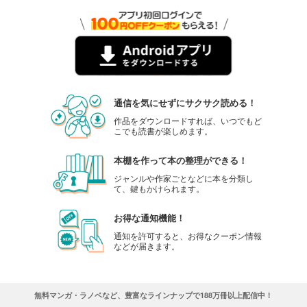
通信を気にせずにサクサク読める！
作品をダウンロードすれば、いつでもど
こでも読書が楽しめます。
本棚を作って本の整理ができる！
ジャンルや作家ごとなどに本を分類し
て、鍵もかけられます。
お得な通知機能！
通知を許可すると、お得なクーポン情報
などが届きます。
無料マンガ・ラノベなど、豊富なラインナップで188万冊以上配信中！