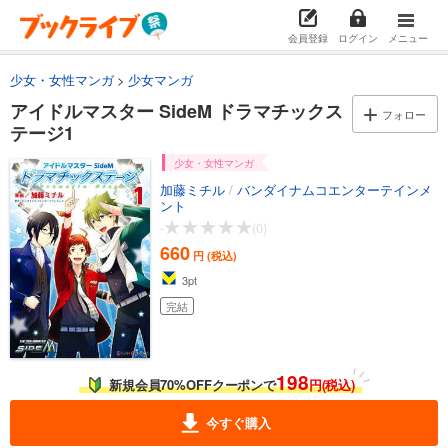
会員登録
ログイン
メニュー
少女・女性マンガ
少女マンガ
アイドルマスター SideM ドラマチックス
フォロー
テージ1
少女・女性マンガ
加藤ミチル
/
バンダイナムコエンターテインメ
ント
-
(0)
660
円 (税込)
3
pt
完結
198
新規会員70%OFFクーポンで
円(税込)
今すぐ購入