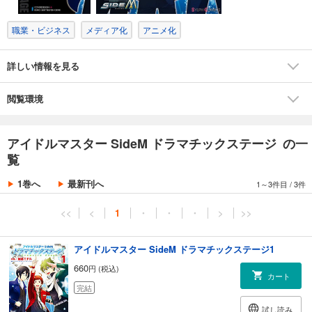
職業・ビジネス
メディア化
アニメ化
詳しい情報を見る
閲覧環境
アイドルマスター SideM ドラマチックステージ の一
覧
1巻へ
最新刊へ
1～3件目
/
3件
<<
<
1
・
・
・
>
>>
アイドルマスター SideM ドラマチックステージ1
660
円 (税込)
カート
完結
試し読み