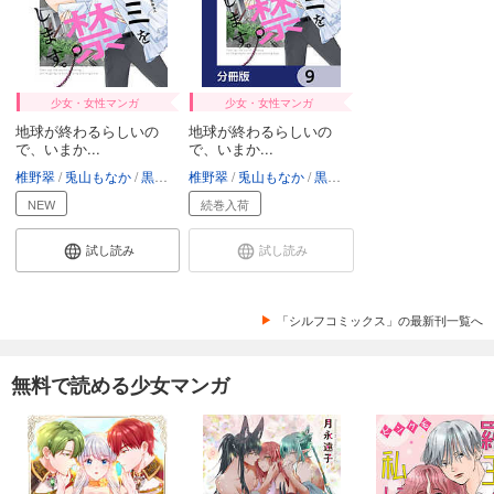
少女・女性マンガ
少女・女性マンガ
地球が終わるらしいの
地球が終わるらしいの
で、いまか...
で、いまか...
椎野翠
兎山もなか
黒衛もん
椎野翠
兎山もなか
黒衛もん
NEW
続巻入荷
試し読み
試し読み
「シルフコミックス」の最新刊一覧へ
無料で読める少女マンガ