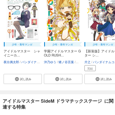
少年・青年マンガ
少年・青年マンガ
少年・青年マンガ
アイドルマスター シャ
学園アイドルマスター G
【新装版】アイドル
イニーカ...
OLD RUSH...
ター シ...
夜出偶太郎
バンダイナムコエンターテインメント
沖乃ゆう
猪ノ谷言葉
バンダイナムコエンターテ
廾之
バンダイナムコエンターテインメ
完結
試し読み
試し読み
試し読み
アイドルマスター SideM ドラマチックステージ に関
連する特集