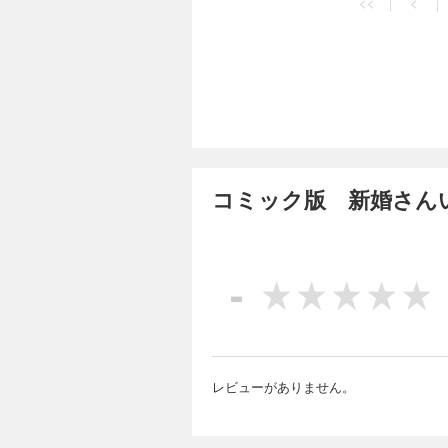
<<
<
『新婚さんいらっし
は、朝日放送の「新
す。登場人物名はす
コミック版 新婚さん
-
レビューがありません。