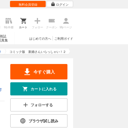
無料会員登録
ログイン
歴
My本棚
カート
フォロー
クーポン
Myページ
雑誌
はじめての方へ
ご利用ガイド
写真集
！
コミック版 新婚さんいらっしゃい！２
今すぐ購入
カートに入れる
芹
フォローする
ブラウザ試し読み