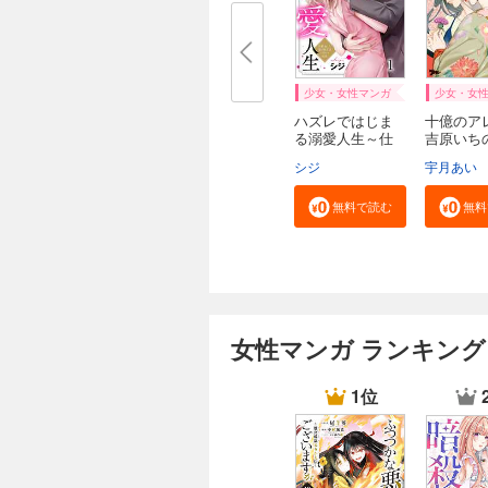
少女・女性マンガ
少女・女
ハズレではじま
十億のア
る溺愛人生～仕
吉原いち
組...
～
シジ
宇月あい
無料で読む
無料
女性マンガ ランキング
1位