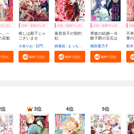
性マンガ
少女・女性マンガ
少女・女性マンガ
少女・女性マンガ
少
レ。～
推しは殿下じゃ
暴君皇子の契約
華族の結婚～冷
不幸
の花魁
ございませ
妃
酷子爵の宝石は
軍の
ん…！...
碧...
溶...
小糸りお
百門一新
綿瀬花
えっちゃん
桃田鹿乃子
彩木
で読む
無料で読む
無料で読む
無料で読む
2位
3位
4位
5位