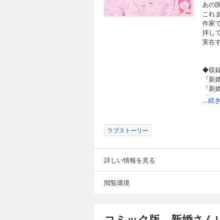
あの
これ
作家
拝し
実在
◆収
『新
『新
『新
...
『新
『新
『新
ラブストーリー
『新
『新
『新
詳しい情報を見る
『新
【こ
とに
閲覧環境
演さ
コミック版 新婚さん