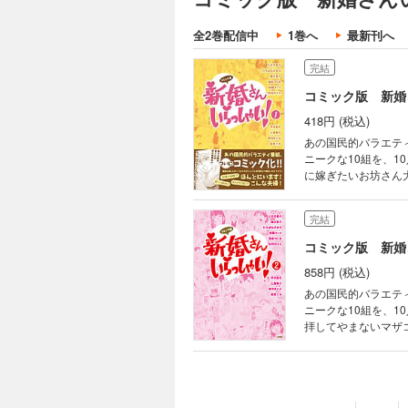
全2巻配信中
1巻へ
最新刊へ
完結
コミック版 新婚
418円 (税込)
あの国民的バラエテ
ニークな10組を、
に嫁ぎたいお坊さん
新婚生活まで、セキ
送されたエピソード
完結
れた方のお名前では
コミック版 新婚
858円 (税込)
あの国民的バラエテ
ニークな10組を、
拝してやまないマザ
キララにつづった新感覚コミック！ ◆収録作品◆ 『新婚さ
日々・・・！？』／ 
の先に・・・！？』
い！復興に向けて誓
い！ バツ２なんて