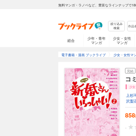
無料マンガ・ラノベなど、豊富なラインナップで18
絞り込み
検索
少年・青年
少女・女性
総合
マンガ
マンガ
電子書籍・漫画 ブックライブ
少女・女性マ
完結
コ
少女
上杉
沢梨
858
-