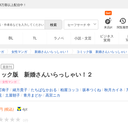
8万冊以上配信中！
Get!
セーフサーチ 中
来店pt
閲覧履
ビジネス
BL
TL
ラノベ
小説・文芸
実用
ンガ
女性マンガ
新婚さんいらっしゃい！
コミック版 新婚さんいらっしゃい
最新刊
ミック版 新婚さんいらっしゃい！２
・女性マンガ
可南子
/
緒方貴子
/
たちばなかおる
/
柏屋コッコ
/
坂本つくね
/
秋月カイネ
/
花
/
土屋朝子
/
青月まどか
/
高宮ニカ
円 (税込)
4
pt
0件