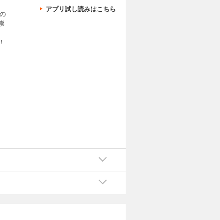
アプリ試し読みはこちら
の
崇
！
も
出