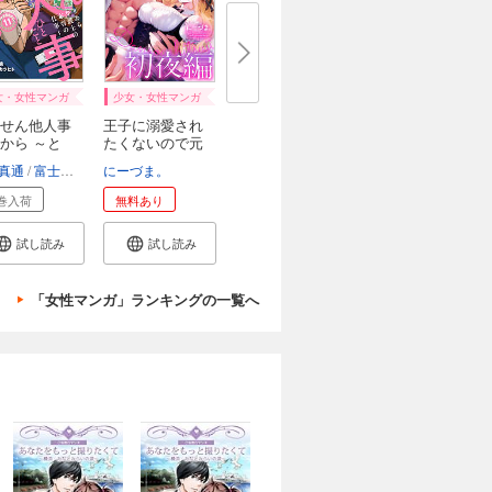
女・女性マンガ
少女・女性マンガ
せん他人事
王子に溺愛され
から ～と
たくないので元
プ...
真通
富士屋カツヒト
にーづま。
清水陽平
巻入荷
無料あり
試し読み
試し読み
「女性マンガ」ランキングの一覧へ