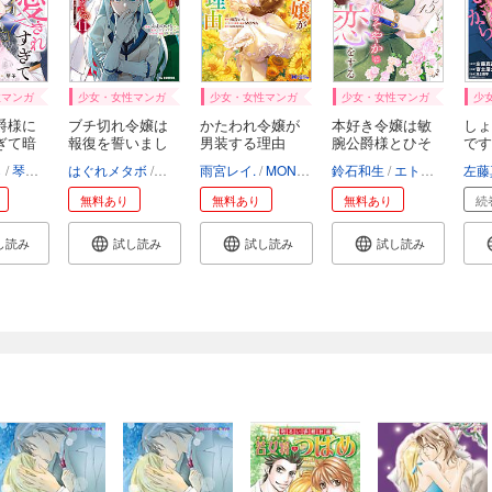
性マンガ
少女・女性マンガ
少女・女性マンガ
少女・女性マンガ
少
爵様に
ブチ切れ令嬢は
かたわれ令嬢が
本好き令嬢は敏
しょ
ぎて暗
報復を誓いまし
男装する理由
腕公爵様とひそ
です
た...
（コ...
や...
あ...
ら
琴子
エトワール編集部
はぐれメタボ
おおのいも
雨宮レイ.
昌未
MONA
SORAJIMA
鈴石和生
エトワール編集部
左藤
無料あり
無料あり
無料あり
続
し読み
試し読み
試し読み
試し読み