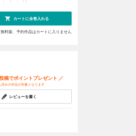
>
>>
この漫画
たもので
カートに全巻入れる
定無料版、予約作品はカートに入りません
ー投稿でポイントプレゼント ／
入済みの作品が対象となります
レビューを書く