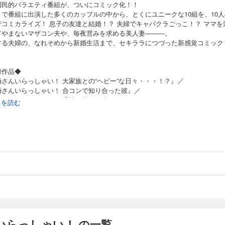
国民的バラエティ番組が、ついにコミック化！！
まで番組に出演した多くのカップルの中から、とくにユニークな10組を、10人
でコミカライズ！ 息子の友達と結婚！？ 夫婦でキャバクラごっこ！？ ママを
てやまないマザコン夫や、毎夜営みを求める美人妻―――。
する夫婦の、なれそめから新婚生活まで、セキララにつづった新感覚コミック
録作品◆
婚さんいらっしゃい！ 大家族との“ヘビー”な日々・・・！？』／
婚さんいらっしゃい！ 合コンで知り合った彼』／
婚さんいらっしゃい！ 妥協と勢いの先に・・・！？』／
続きを読む
婚さんいらっしゃい！年の差20歳！ダーリンは息子の友達』／
婚さんいらっしゃい！復興に向けて誓う愛』／
婚さんいらっしゃい！日本で、インドで、中国で！？』／
婚さんいらっしゃい！ バツ２なんてかんけいないさー』／
婚さんいらっしゃい！ようこそ！わたしのキャバクラに！？』／
婚さんいらっしゃい！新米パパの約束』／
婚さんいらっしゃい！プロポーズ大作戦だべ！』
の漫画は、朝日放送の「新婚さんいらっしゃい！」で放送されたエピソードを
、脚色を加えて作成されたものです。登場人物名はすべて架空であり、番組に
れた方のお名前ではありません。】
いらっしゃい！ の一覧