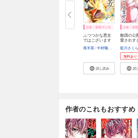
少女・女性マンガ
少女・女
ふつつかな悪女
敵国の公
ではございます
愛されす
が...
殺...
尾羊英
中村颯希
ゆき哉
藍川さく
無料あり
試し読み
試
作者のこれもおすすめ