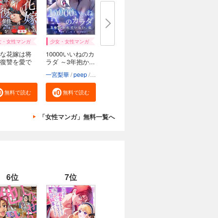
女・女性マンガ
少女・女性マンガ
な花嫁は将
10000いいねのカ
復讐を愛で
ラダ ～3年抱か...
一宮梨華
peep
梛十澪
椎葉きのこ
taskey STUDIO
無料で読む
無料で読む
「女性マンガ」無料一覧へ
6位
7位