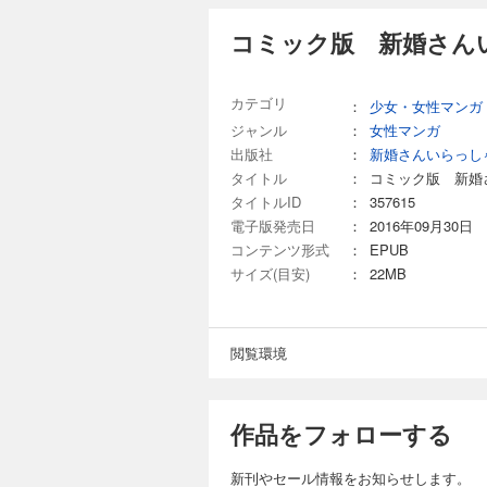
コミック版 新婚さん
カテゴリ
：
少女・女性マンガ
ジャンル
：
女性マンガ
出版社
：
新婚さんいらっし
タイトル
：
コミック版 新婚
タイトルID
：
357615
電子版発売日
：
2016年09月30日
コンテンツ形式
：
EPUB
サイズ(目安)
：
22MB
閲覧環境
作品をフォローする
新刊やセール情報をお知らせします。