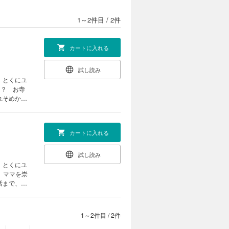
1～2件目
/
2件
カートに入れる
試し読み
、とくにユ
！？ お寺
れそめから
い！」で放
組に出演さ
カートに入れる
試し読み
、とくにユ
 ママを崇
活まで、セ
妥協と勢い
いらっしゃ
1～2件目
/
2件
いらっしゃ
？』／