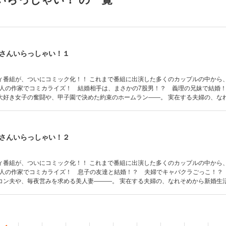
さんいらっしゃい！１
ィ番組が、ついにコミック化！！ これまで番組に出演した多くのカップルの中から
10人の作家でコミカライズ！ 結婚相手は、まさかの7股男！？ 義理の兄妹で結婚
大好き女子の奮闘や、甲子園で決めた約束のホームラン――。 実在する夫婦の、な
ララにつづった新感覚コミック！【この漫画は、朝日放送の「新婚さんいらっしゃ
をもとに、脚色を加えて作成されたものです。登場人物名はすべて架空であり、番
ありません。】
さんいらっしゃい！２
ィ番組が、ついにコミック化！！ これまで番組に出演した多くのカップルの中から
10人の作家でコミカライズ！ 息子の友達と結婚！？ 夫婦でキャバクラごっこ！？
コン夫や、毎夜営みを求める美人妻―――。 実在する夫婦の、なれそめから新婚生
んいらっしゃい！ 大家族との“ヘビー”な
『新婚さんいらっしゃい！ 合コンで知り合った彼』／ 『新婚さんいらっしゃい！ 
／ 『新婚さんいらっしゃい！年の差20歳！ダーリンは息子の友達』／ 『新婚さん
う愛』／ 『新婚さんいらっしゃい！日本で、インドで、中国で！？』／ 『新婚さん
かんけいないさー』／ 『新婚さんいらっしゃい！ようこそ！わたしのキャバクラに！