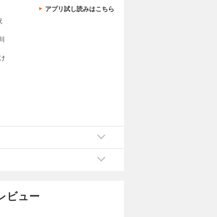
アプリ試し読みはこちら
状
川
け
にあ
か
TV
超
ーレビュー
な