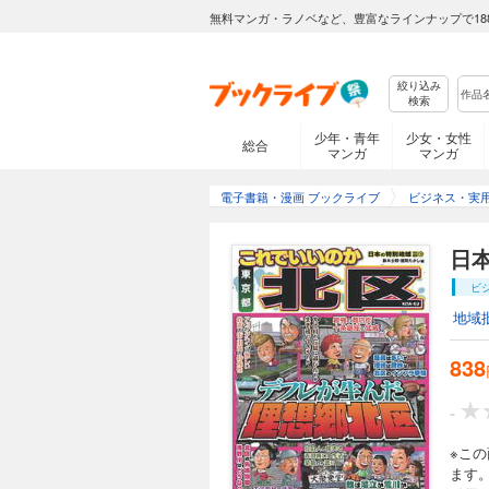
無料マンガ・ラノベなど、豊富なラインナップで18
絞り込み
検索
少年・青年
少女・女性
総合
マンガ
マンガ
電子書籍・漫画 ブックライブ
ビジネス・実
日本
ビ
地域
838
-
※こ
ます