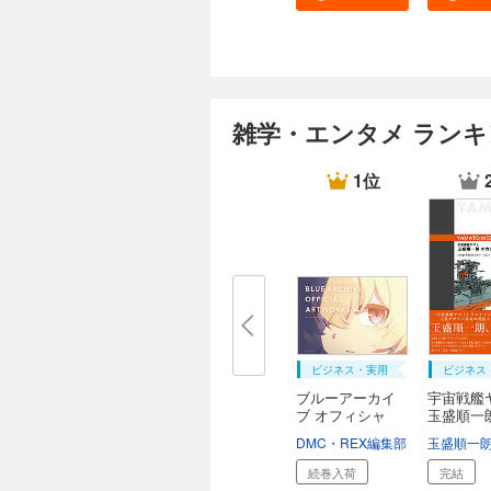
雑学・エンタメ ラン
1位
ビジネス・実用
ビジネス
ブルーアーカイ
宇宙戦艦
ブ オフィシャ
玉盛順一朗
ル...
DMC・REX編集部
玉盛順一
続巻入荷
完結