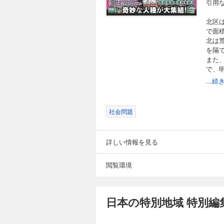
引用
北区は
で面積
北は
を隔
また
で、
り、
...
都心
JR
りま
社会問題
そし
す。
その
詳しい情報を見る
ら注
最近
ドラ
閲覧環境
1度
大型
える
日本の特別地域 特別編
本書
デー