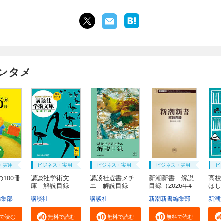
ンタメ
・実用
ビジネス・実用
ビジネス・実用
ビジネス・実用
ビ
100冊
講談社学術文
講談社選書メチ
新潮新書 解説
高校
庫 解説目録
エ 解説目録
目録（2026年4
ほし
２０...
２...
月...
編集部
講談社
講談社
新潮新書編集部
新潮
で読む
無料で読む
無料で読む
無料で読む