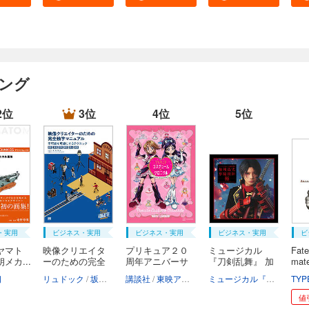
キング
2位
3位
4位
5位
・実用
ビジネス・実用
ビジネス・実用
ビジネス・実用
ビ
ヤマト
映像クリエイタ
プリキュア２０
ミュージカル
Fate
メカ...
ーのための完全
周年アニバーサ
『刀剣乱舞』 加
mate
独...
リ...
州...
朗
リュドック
坂本千春
講談社
東映アニメーション
ミュージカル『刀剣乱舞』製作委員会
TYP
値