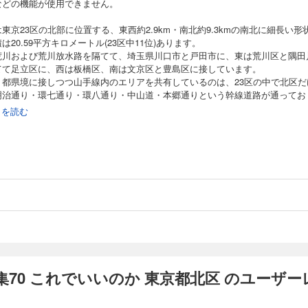
などの機能が使用できません。
東京23区の北部に位置する、東西約2.9km・南北約9.3kmの南北に細長い形
は20.59平方キロメートル(23区中11位)あります。
荒川および荒川放水路を隔てて、埼玉県川口市と戸田市に、東は荒川区と隅田
てて足立区に、西は板橋区、南は文京区と豊島区に接しています。
、都県境に接しつつ山手線内のエリアを共有しているのは、23区の中で北区だ
明治通り・環七通り・環八通り・中山道・本郷通りという幹線道路が通ってお
続きを読む
へのアクセスは便利です。
の駅数も10駅と23区で最も多く、区内のほとんどの住宅地が駅からの徒歩圏内
す。
て、23区の中でも際立って物価が安く、庶民に優しい街としても知られていま
北区の中でも、特に赤羽はディープな街として、老若男女を問わず多くの人々
目を集めています。
は、マンガ「東京都北区赤羽」(清野とおる:著)が、人気俳優の山田孝之主演で
マ化され、さらにその注目度は高まっています。
会ったら忘れられない、強烈なインパクトのある住民たち。
商業施設にはない、独特な個性を持った商店街……。まさに、赤羽はマンガを
ような面白いことがリアル起こる、ワンダーランドなのです!
集70 これでいいのか 東京都北区 のユーザ
は、そんな赤羽を中心に、北区の現状と未来の様々な問題を、現地取材と詳細
タを基に、徹底的に探っていく1冊です。