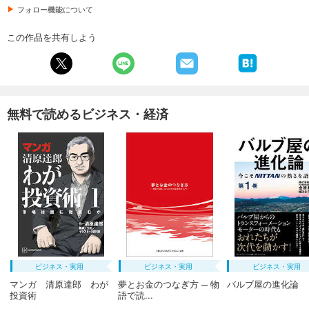
フォロー機能について
この作品を共有しよう
無料で読めるビジネス・経済
ビジネス・実用
ビジネス・実用
ビジネス・実用
マンガ 清原達郎 わが
夢とお金のつなぎ方 ─ 物
バルブ屋の進化論
投資術
語で読...