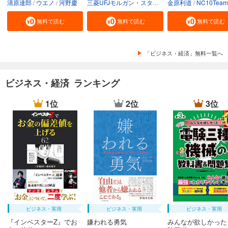
清原達郎
ウエノ
河野慶
三菱UFJモルガン・スタンレー証券株式会社
金原利道
NC10Team
無料で読む
無料で読む
無料で読む
「ビジネス・経済」無料一覧へ
ビジネス・経済 ランキング
1位
2位
3位
ビジネス・実用
ビジネス・実用
ビジネス・実用
『インベスターZ』でお
嫌われる勇気
みんなが欲しかった