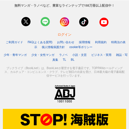
無料マンガ・ラノベなど、豊富なラインナップで188万冊以上配信中！
ログイン
ご利用ガイド
FAQ(よくある質問)
お問い合わせ
採用情報
利用規約
特商法の表
示
個人情報保護方針
cookie等ポリシー
少年・青年マンガ
少女・女性マンガ
ラノベ
小説・文芸
ビジネス・実用
雑誌・写
真集
TL
BL
ブックライブ（BookLive!）は、BookLiveが運営する電子書店です。TOPPANホールディング
ス、カルチュア・コンビニエンス・クラブ、テレビ朝日の出資を受け、日本最大級の電子書籍配
信サービスを行っています。