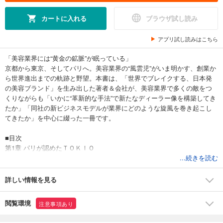
カートに入れる
ブラウザ試し読み
アプリ試し読みはこちら
「美容業界には“黄金の鉱脈”が眠っている」
京都から東京、そしてパリへ。美容業界の“風雲児”がいま明かす、創業か
ら世界進出までの軌跡と野望。本書は、「世界でブレイクする、日本発
の美容ブランド」を生み出した著者＆会社が、美容業界で多くの敵をつ
くりながらも「いかに“革新的な手法”で新たなディーラー像を構築してき
たか」「同社の新ビジネスモデルが業界にどのような旋風を巻き起こし
てきたか」を中心に綴った一冊です。
■目次
第1章 パリが認めたＴＯＫＩＯ
第2章 大阪ナンバーワンへの道
...続きを読む
第3章 東京進出ヒストリー
第4章 美容ディーラーからメーカーへ
詳しい情報を見る
第5章 思考法とコミュニケーション術
第6章 仕事論＆経営哲学
閲覧環境
注意事項あり
第7章 未来へ馳せる夢
特別対談／フランス美容ジャーナリストが語るＴＯＫＩＯの魅力