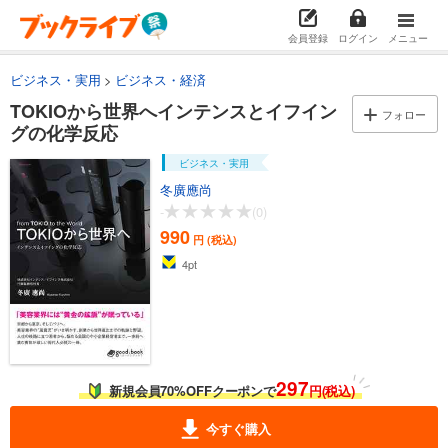
会員登録
ログイン
メニュー
ビジネス・実用
ビジネス・経済
TOKIOから世界へインテンスとイフイン
フォロー
グの化学反応
ビジネス・実用
冬廣應尚
-
(0)
990
円 (税込)
4
pt
297
新規会員70%OFFクーポンで
円(税込)
今すぐ購入