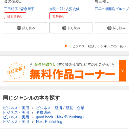
金の偏差...
験三種 ...
三田紀房
森永康平
岸見一郎
古賀史健
TAC出版開発グループ
値引きあり
無料あり
試し読み
試し読み
試し読み
「ビジネス・経済」ランキングの一覧へ
同じジャンルの本を探す
ビジネス・実用
>
ビジネス・経済
/
経営・企業
ビジネス・実用
>
冬廣應尚
ビジネス・実用
>
good.book（NextPublishing）
ビジネス・実用
>
Next Publishing