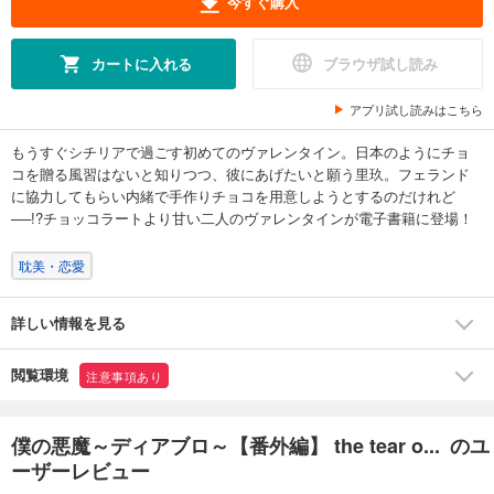
今すぐ購入
カートに入れる
ブラウザ試し読み
アプリ試し読みはこちら
もうすぐシチリアで過ごす初めてのヴァレンタイン。日本のようにチョ
コを贈る風習はないと知りつつ、彼にあげたいと願う里玖。フェランド
に協力してもらい内緒で手作りチョコを用意しようとするのだけれど
──!?チョッコラートより甘い二人のヴァレンタインが電子書籍に登場！
耽美・恋愛
詳しい情報を見る
閲覧環境
注意事項あり
僕の悪魔～ディアブロ～【番外編】 the tear o... のユ
ーザーレビュー