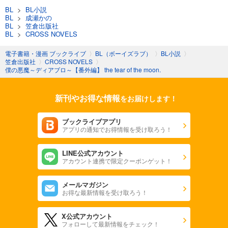
BL
>
BL小説
BL
>
成瀬かの
BL
>
笠倉出版社
BL
>
CROSS NOVELS
電子書籍・漫画 ブックライブ
〉
BL（ボーイズラブ）
〉
BL小説
〉
笠倉出版社
〉
CROSS NOVELS
〉
僕の悪魔～ディアブロ～【番外編】 the tear of the moon.
新刊やお得な情報
をお届けします！
ブックライブアプリ
アプリの通知でお得情報を受け取ろう！
LINE公式アカウント
アカウント連携で限定クーポンゲット！
メールマガジン
お得な最新情報を受け取ろう！
X公式アカウント
フォローして最新情報をチェック！