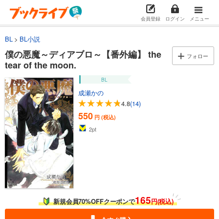
会員登録
ログイン
メニュー
BL
BL小説
僕の悪魔～ディアブロ～【番外編】 the
フォロー
tear of the moon.
BL
成瀬かの
4.8
(14)
550
円 (税込)
2
pt
165
新規会員70%OFFクーポンで
円(税込)