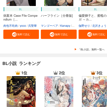
BL
BL
BL
病案本 Case File Compe
ハーフライン［分冊版]
偏愛獅子と、蜜檻の
ndium［...
ガ ～カ...
肉包不吃肉
yoco
呉聖華
マンゴーベア
Kanapy
加藤智子
伽野せり
北沢きょう
無料で読む
無料で読む
無料で読む
「BL小説」無料一覧へ
BL小説 ランキング
1位
2位
3位