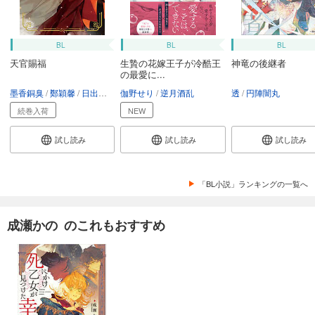
BL
BL
BL
天官賜福
生贄の花嫁王子が冷酷王
神竜の後継者
の最愛に...
墨香銅臭
鄭穎馨
日出的小太陽
伽野せり
逆月酒乱
透
円陣闇丸
続巻入荷
NEW
試し読み
試し読み
試し読み
「BL小説」ランキングの一覧へ
成瀬かの のこれもおすすめ