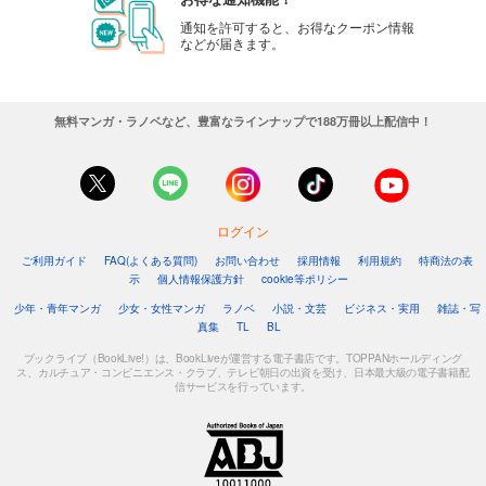
通知を許可すると、お得なクーポン情報
などが届きます。
無料マンガ・ラノベなど、豊富なラインナップで188万冊以上配信中！
ログイン
ご利用ガイド
FAQ(よくある質問)
お問い合わせ
採用情報
利用規約
特商法の表
示
個人情報保護方針
cookie等ポリシー
少年・青年マンガ
少女・女性マンガ
ラノベ
小説・文芸
ビジネス・実用
雑誌・写
真集
TL
BL
ブックライブ（BookLive!）は、BookLiveが運営する電子書店です。TOPPANホールディング
ス、カルチュア・コンビニエンス・クラブ、テレビ朝日の出資を受け、日本最大級の電子書籍配
信サービスを行っています。