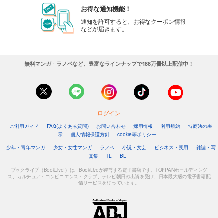
お得な通知機能！
通知を許可すると、お得なクーポン情報
などが届きます。
無料マンガ・ラノベなど、豊富なラインナップで188万冊以上配信中！
ログイン
ご利用ガイド
FAQ(よくある質問)
お問い合わせ
採用情報
利用規約
特商法の表
示
個人情報保護方針
cookie等ポリシー
少年・青年マンガ
少女・女性マンガ
ラノベ
小説・文芸
ビジネス・実用
雑誌・写
真集
TL
BL
ブックライブ（BookLive!）は、BookLiveが運営する電子書店です。TOPPANホールディング
ス、カルチュア・コンビニエンス・クラブ、テレビ朝日の出資を受け、日本最大級の電子書籍配
信サービスを行っています。