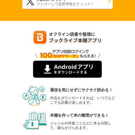
フォローして最新情報をチェック！
通信を気にせずにサクサク読める！
作品をダウンロードすれば、いつでもど
こでも読書が楽しめます。
本棚を作って本の整理ができる！
ジャンルや作家ごとなどに本を分類し
て、鍵もかけられます。