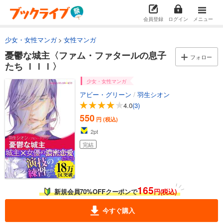
会員登録
ログイン
メニュー
少女・女性マンガ
女性マンガ
憂鬱な城主〈ファム・ファタールの息子
フォロー
たち ＩＩＩ〉
少女・女性マンガ
アビー・グリーン
/
羽生シオン
4.0
(3)
550
円 (税込)
2
pt
完結
165
新規会員70%OFFクーポンで
円(税込)
今すぐ購入