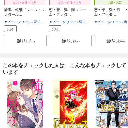
少女・女性マンガ
少女・女性マンガ
小説・文芸
情事の報酬〈ファム・フ
恋の罪、愛の罰〈ファ
恋の罪、愛の罰 フ
ァタール...
ム・ファタ...
ム・ファタ...
アビー・グリーン
羽生シオン
アビー・グリーン
羽生シオン
アビー・グリーン
寺尾
完結
完結
試し読み
試し読み
試し読み
この本をチェックした人は、こんな本もチェックして
います