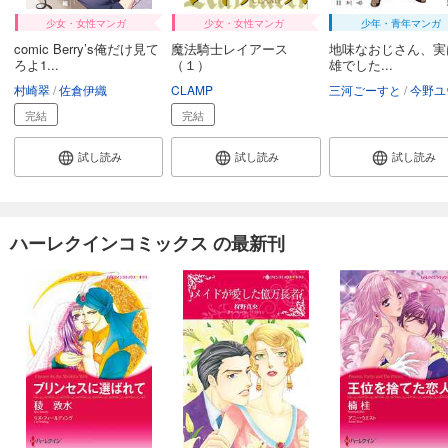
少女・女性マンガ
少女・女性マンガ
少年・青年マンガ
comic Berry’s俺だけ見て
魔法騎士レイアース
地味なおじさん、実
ろよ1...
（１）
雄でした...
村崎翠
佐倉伊織
CLAMP
三河ごーすと
今野ユ
完結
完結
試し読み
試し読み
試し読み
ハーレクインコミックス の最新刊