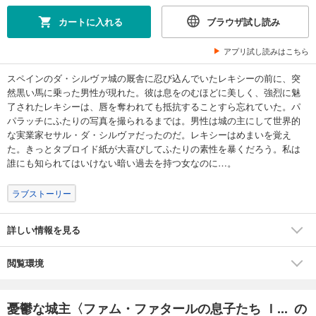
カートに入れる
ブラウザ試し読み
アプリ試し読みはこちら
スペインのダ・シルヴァ城の厩舎に忍び込んでいたレキシーの前に、突
然黒い馬に乗った男性が現れた。彼は息をのむほどに美しく、強烈に魅
了されたレキシーは、唇を奪われても抵抗することすら忘れていた。パ
パラッチにふたりの写真を撮られるまでは。男性は城の主にして世界的
な実業家セサル・ダ・シルヴァだったのだ。レキシーはめまいを覚え
た。きっとタブロイド紙が大喜びしてふたりの素性を暴くだろう。私は
誰にも知られてはいけない暗い過去を持つ女なのに…。
ラブストーリー
詳しい情報を見る
閲覧環境
憂鬱な城主〈ファム・ファタールの息子たち Ｉ... の