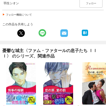
羽生シオン
フォロー
フォロー機能について
この作品を共有しよう
憂鬱な城主〈ファム・ファタールの息子たち ＩＩ
Ｉ〉 のシリーズ、関連作品