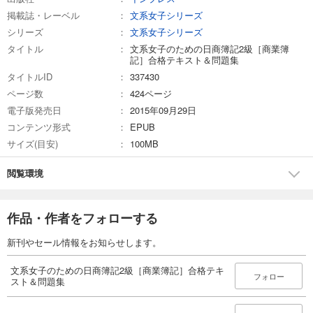
掲載誌・レーベル
文系女子シリーズ
シリーズ
文系女子シリーズ
タイトル
文系女子のための日商簿記2級［商業簿
記］合格テキスト＆問題集
タイトルID
337430
ページ数
424ページ
電子版発売日
2015年09月29日
コンテンツ形式
EPUB
サイズ(目安)
100MB
閲覧環境
作品・作者をフォローする
新刊やセール情報をお知らせします。
文系女子のための日商簿記2級［商業簿記］合格テキ
フォロー
スト＆問題集