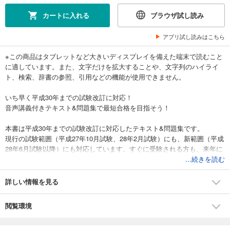
カートに入れる
ブラウザ試し読み
アプリ試し読みはこちら
※この商品はタブレットなど大きいディスプレイを備えた端末で読むこと
に適しています。また、文字だけを拡大することや、文字列のハイライ
ト、検索、辞書の参照、引用などの機能が使用できません。
いち早く平成30年までの試験改訂に対応！
音声講義付きテキスト&問題集で最短合格を目指そう！
本書は平成30年までの試験改訂に対応したテキスト&問題集です。
現行の試験範囲（平成27年10月試験、28年2月試験）にも、新範囲（平成
28年6月試験以降）にも対応しています。すぐに受験される方も、来年に
向けてこれから準備される方にも最適な内容となっています。
...続きを読む
数学が苦手な文系女子のまゆこさんが、ベテラン講師からじっくり学ぶ
詳しい情報を見る
ストーリー仕立てで、日商簿記2級の知識をていねいに解説しています。
また、本書は3級の要点をフォローしながら解説を進めているので、3級
閲覧環境
合格から間が空いている方や、2級から受験される方でも無理なく学習で
きる内容となっています。