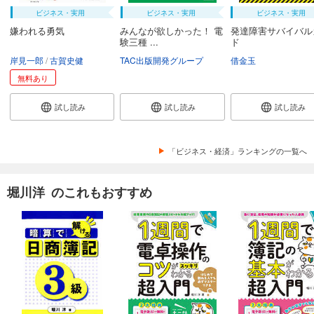
ビジネス・実用
ビジネス・実用
ビジネス・実用
嫌われる勇気
みんなが欲しかった！ 電
発達障害サバイバル
験三種 ...
ド
岸見一郎
古賀史健
TAC出版開発グループ
借金玉
無料あり
試し読み
試し読み
試し読み
「ビジネス・経済」ランキングの一覧へ
堀川洋 のこれもおすすめ