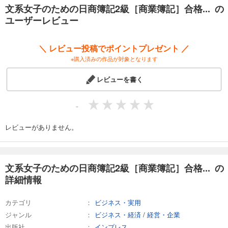
工業簿記特有の数学の難しさに対応した姉妹書『文系女子のための日商
文系女子のための日商簿記2級［商業簿記］合格... の
簿記2級［工業簿記］合格テキスト＆問題集』とあわせてご活用くださ
ユーザーレビュー
い。
音声講義や電子書籍など、無料特典が満載!
＼ レビュー投稿でポイントプレゼント ／
※購入済みの作品が対象となります
さらに、通勤、通学ほか、いろいろなシチュエーションのながら学習を
効率的に実現できる本書全編の音声講義（mp3）と本書全文の電子書籍
レビューを書く
（PDF）が無料ダウンロードできるほか、最新受験情報も随時公開。
合格力アップをさまざまな角度からサポートする読者特典*が盛りだくさ
んで超お得なテキストです。
-
［*音声講義など読者特典は、出版社のサイトよりダウンロードできます
(読者登録あり。ダウンロード提供には期限があります)］
レビューがありません。
文系女子のための日商簿記2級［商業簿記］合格... の
詳細情報
カテゴリ
ビジネス・実用
ジャンル
ビジネス・経済
/
経営・企業
出版社
インプレス