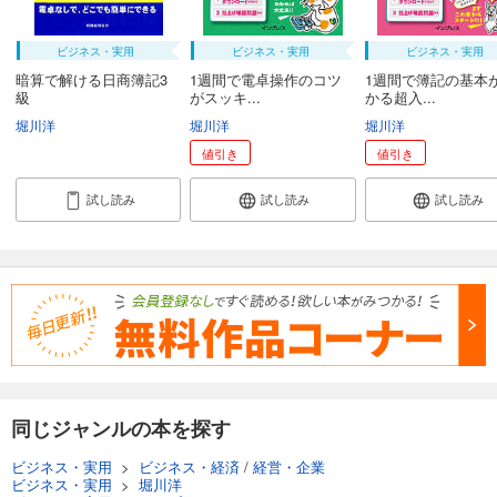
ビジネス・実用
ビジネス・実用
ビジネス・実用
暗算で解ける日商簿記3
1週間で電卓操作のコツ
1週間で簿記の基本
級
がスッキ...
かる超入...
堀川洋
堀川洋
堀川洋
値引き
値引き
試し読み
試し読み
試し読み
同じジャンルの本を探す
ビジネス・実用
>
ビジネス・経済
/
経営・企業
ビジネス・実用
>
堀川洋