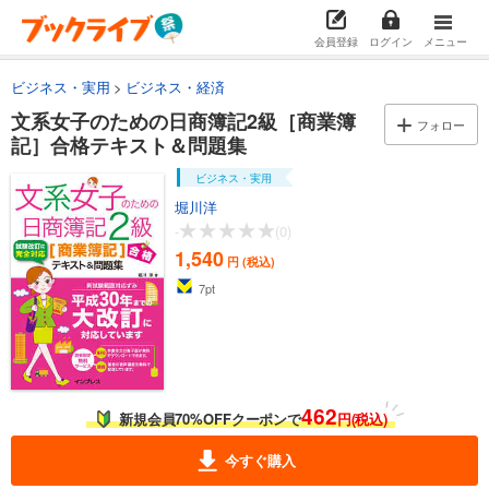
会員登録
ログイン
メニュー
ビジネス・実用
ビジネス・経済
文系女子のための日商簿記2級［商業簿
フォロー
記］合格テキスト＆問題集
ビジネス・実用
堀川洋
-
(0)
1,540
円 (税込)
7
pt
462
新規会員70%OFFクーポンで
円(税込)
今すぐ購入