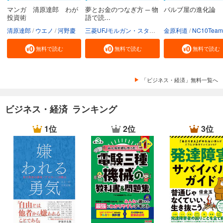
マンガ 清原達郎 わが
夢とお金のつなぎ方 ─ 物
バルブ屋の進化論
投資術
語で読...
清原達郎
ウエノ
河野慶
三菱UFJモルガン・スタンレー証券株式会社
金原利道
NC10Team
無料で読む
無料で読む
無料で読む
「ビジネス・経済」無料一覧へ
ビジネス・経済 ランキング
1位
2位
3位