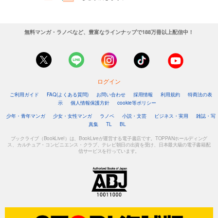
無料マンガ・ラノベなど、豊富なラインナップで188万冊以上配信中！
ログイン
ご利用ガイド
FAQ(よくある質問)
お問い合わせ
採用情報
利用規約
特商法の表
示
個人情報保護方針
cookie等ポリシー
少年・青年マンガ
少女・女性マンガ
ラノベ
小説・文芸
ビジネス・実用
雑誌・写
真集
TL
BL
ブックライブ（BookLive!）は、BookLiveが運営する電子書店です。TOPPANホールディング
ス、カルチュア・コンビニエンス・クラブ、テレビ朝日の出資を受け、日本最大級の電子書籍配
信サービスを行っています。