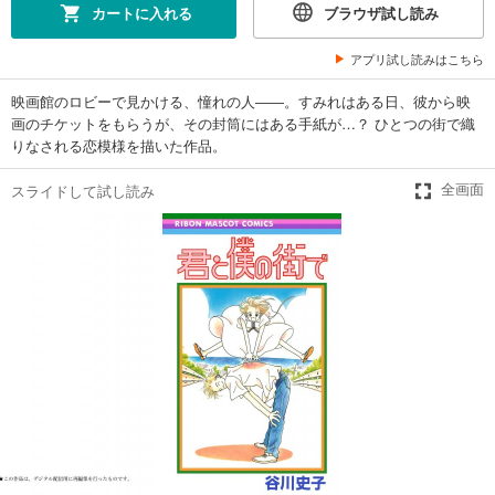
カートに入れる
ブラウザ試し読み
アプリ試し読みはこちら
映画館のロビーで見かける、憧れの人――。すみれはある日、彼から映
画のチケットをもらうが、その封筒にはある手紙が…？ ひとつの街で織
りなされる恋模様を描いた作品。
スライドして試し読み
全画面