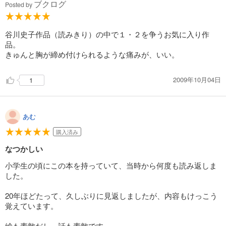
ブクログ
Posted by
谷川史子作品（読みきり）の中で１・２を争うお気に入り作
品。
きゅんと胸が締め付けられるような痛みが、いい。
2009年10月04日
1
あむ
購入済み
なつかしい
小学生の頃にこの本を持っていて、当時から何度も読み返しま
した。
20年ほどたって、久しぶりに見返しましたが、内容もけっこう
覚えています。
絵も素敵だし、話も素敵です。