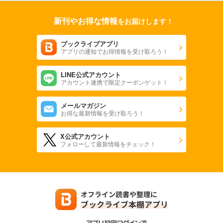
新刊やお得な情報
をお届けします！
ブックライブアプリ
アプリの通知でお得情報を受け取ろう！
LINE公式アカウント
アカウント連携で限定クーポンゲット！
メールマガジン
お得な最新情報を受け取ろう！
X公式アカウント
フォローして最新情報をチェック！