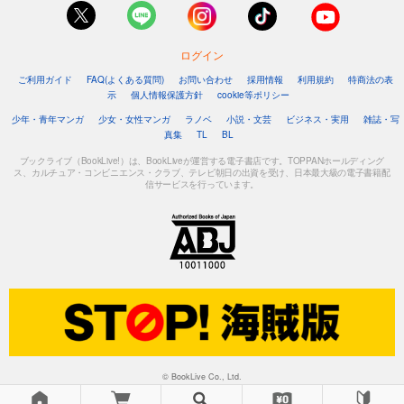
ログイン
ご利用ガイド
FAQ(よくある質問)
お問い合わせ
採用情報
利用規約
特商法の表
示
個人情報保護方針
cookie等ポリシー
少年・青年マンガ
少女・女性マンガ
ラノベ
小説・文芸
ビジネス・実用
雑誌・写
真集
TL
BL
ブックライブ（BookLive!）は、BookLiveが運営する電子書店です。TOPPANホールディング
ス、カルチュア・コンビニエンス・クラブ、テレビ朝日の出資を受け、日本最大級の電子書籍配
信サービスを行っています。
© BookLive Co., Ltd.